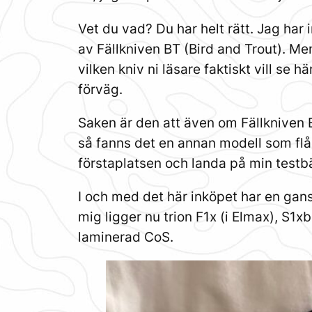
Vet du vad? Du har helt rätt. Jag har 
av Fällkniven BT (Bird and Trout). Me
vilken kniv ni läsare faktiskt vill se 
förväg.
Saken är den att även om Fällkniven B
så fanns det en annan modell som fl
förstaplatsen och landa på min test
I och med det här inköpet har en gan
mig ligger nu trion F1x (i Elmax), S1x
laminerad CoS.