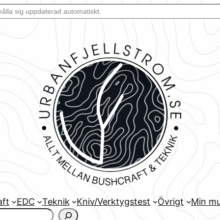
aft
EDC
Teknik
Kniv/Verktygstest
Övrigt
Min mu