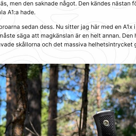
 pjäs, men den saknade något. Den kändes nästan
f
la A1:a hade.
broarna sedan dess. Nu sitter jag här med en A1x 
måste säga att magkänslan är en helt annan. Den hä
vade skållorna och det massiva helhetsintrycket 