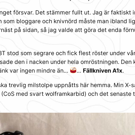
inget försvar. Det stämmer fullt ut. Jag är faktiskt
n som bloggare och knivnörd måste man ibland ligg
härnäst på sidan, så jag valde att göra det enda för
T stod som segrare och fick flest röster under vår
åsade den i nacken under hela omröstningen. Den 
bänk var ingen mindre än…
…
Fällkniven A1x
.
ska trevlig milstolpe uppnåtts här hemma. Min X-s
b (CoS med svart wolframkarbid) och det senaste til