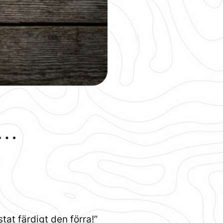
n…
stat färdigt den förra!”