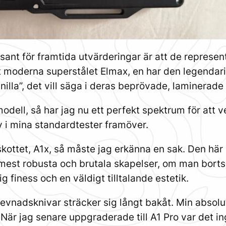
sant för framtida utvärderingar är att de represente
det moderna superstålet Elmax, en har den legendar
illa”, det vill säga i deras beprövade, laminerade
dell, så har jag nu ett perfekt spektrum för att v
v i mina standardtester framöver.
lskottet, A1x, så måste jag erkänna en sak. Den här 
 mest robusta och brutala skapelser, om man bort
 finess och en väldigt tilltalande estetik.
levnadsknivar sträcker sig långt bakåt. Min absolu
. När jag senare uppgraderade till A1 Pro var det i