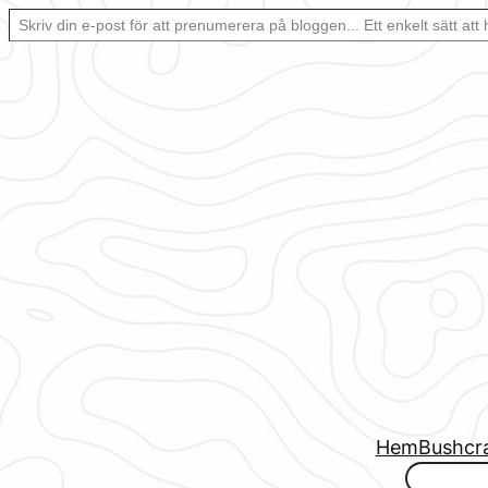
Skriv din e-post för att prenumerera på bloggen… Ett enkelt sätt att hålla sig uppdaterad automatiskt.
Hoppa
till
innehåll
Hem
Bushcr
www.urbanfjellstrom.se/jamforelselistan/