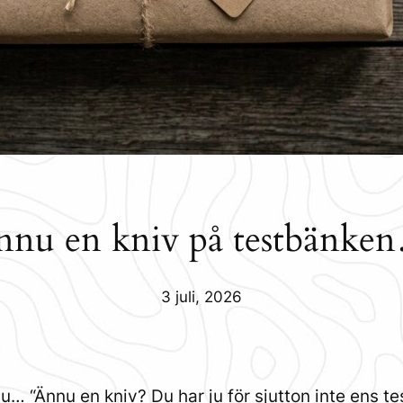
nnu en kniv på testbänke
3 juli, 2026
 nu…
“Ännu en kniv? Du har ju för sjutton inte ens te