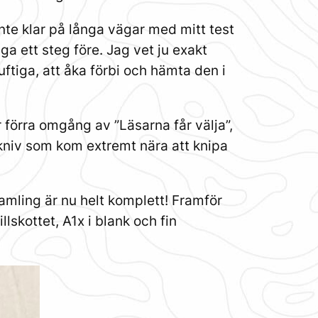
 inte klar på långa vägar med mitt test
a ett steg före. Jag vet ju exakt
nuftiga, att åka förbi och hämta den i
 förra omgång av ”Läsarna får välja”,
kniv som kom extremt nära att knipa
amling är nu helt komplett! Framför
lskottet, A1x i blank och fin