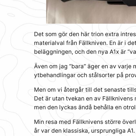
Det som gör den här trion extra intres
materialval från Fällkniven. En är i 
beläggningen, och den nya A1x är “van
Även om jag ”bara” äger en av varje mo
ytbehandlingar och stålsorter på pro
Men om vi återgår till det senaste til
Det är utan tvekan en av Fällknivens
men den lyckas ändå behålla en otrolig
Min resa med Fällknivens större över
år var den klassiska, ursprungliga A1