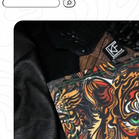
www.urbanfjellstrom.se/jamforelselistan/