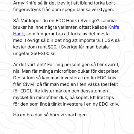
Army Knife så är det trevligt att ibland torka bort
fingeravtryck från dom spegelblanka verktygen.
Så. Var köper du en EDC Hank i Sverige? Lamnia
brukar ha inne några varianter, oftast kallade
Knife
Hank
, som fungerar bra att torka av det mesta
med. I övrigt så blir det nog att importera. I USA så
kostar dom runt $20, i Sverige får man betala
ungefär 250-300 kr.
Är det värt det? För mig personligen så blir svaret,
nja. Man får många microfiber-dukar för det priset.
Dessutom så kan man investera i en fin EDC kniv
från Civivi, då får man med en liten väska (perfekt
för EDC), lite klistermärken och dessutom en
mycket fin microfiber duk, på köpet. Ett litet tips
för den som ändå tänkt investera i en ny EDC kniv.
Ha en bra dag så hörs vi snart igen.