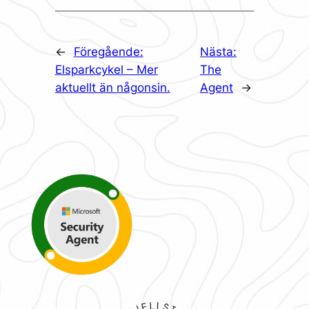
←
Föregående:
Nästa:
Elsparkcykel – Mer
The
aktuellt än någonsin.
Agent
→