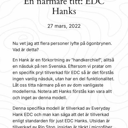
En närmare titt: EDC
Hanks
27 mars, 2022
Nu vet jag att flera personer lyfte på ögonbrynen.
Vad är detta?
En Hank är en förkortning av “handkerchief”, alltså
en näsduk på ren Svenska. Eftersom vi pratar om
en specifik pryl tillverkad för EDC så är det förstås
ingen vanlig näsduk, utan har en del funktionalitet.
Låt oss titta närmare på en av dom vanligaste
modellerna. Notera att Hanks förstås kan vara allt
och inget av denna modell.
Denna specifika modell är tillverkad av Everyday
Hank EDC och man kan säga att det är tillverkad
enligt standarden för just EDC Hanks. Utsidan är
tillverkad av Rip Stop, insidan är täckt i microfiber.