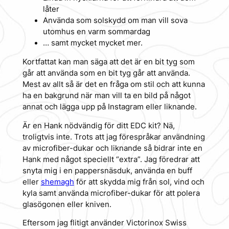
låter
Använda som solskydd om man vill sova
utomhus en varm sommardag
… samt mycket mycket mer.
Kortfattat kan man säga att det är en bit tyg som
går att använda som en bit tyg går att använda.
Mest av allt så är det en fråga om stil och att kunna
ha en bakgrund när man vill ta en bild på något
annat och lägga upp på Instagram eller liknande.
Är en Hank nödvändig för ditt EDC kit? Nä,
troligtvis inte. Trots att jag förespråkar användning
av microfiber-dukar och liknande så bidrar inte en
Hank med något speciellt “extra”. Jag föredrar att
snyta mig i en pappersnäsduk, använda en buff
eller
shemagh
för att skydda mig från sol, vind och
kyla samt använda microfiber-dukar för att polera
glasögonen eller kniven.
Eftersom jag flitigt använder Victorinox Swiss