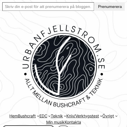
Skriv din e-post för att prenumerera på bloggen… Ett enkelt sätt att hålla sig uppdaterad automatiskt.
Hoppa
Prenumerera
till
innehåll
Hem
Bushcraft
EDC
Teknik
Kniv/Verktygstest
Övrigt
Min musik
Kontakta