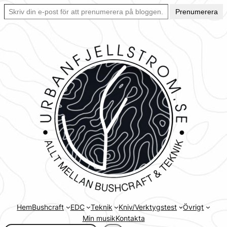
Skriv din e-post för att prenumerera på bloggen… Ett enkelt sätt att hålla sig uppdaterad automatiskt.
Hoppa
Prenumerera
till
innehåll
Hem
Bushcraft
EDC
Teknik
Kniv/Verktygstest
Övrigt
Min musik
Kontakta