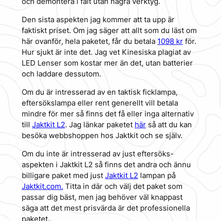
och demontera i fält utan några verktyg.
Den sista aspekten jag kommer att ta upp är
faktiskt priset. Om jag säger att allt som du läst om
här ovanför, hela paketet, får du betala
1098 kr
för.
Hur sjukt är inte det. Jag vet Kinesiska plagiat av
LED Lenser som kostar mer än det, utan batterier
och laddare dessutom.
Om du är intresserad av en taktisk ficklampa,
eftersökslampa eller rent generellt vill betala
mindre för mer så finns det få eller inga alternativ
till
Jaktkit L2
. Jag länkar paketet
här
så att du kan
besöka webbshoppen hos Jaktkit och se själv.
Om du inte är intresserad av just eftersöks-
aspekten i Jaktkit L2 så finns det andra och ännu
billigare paket med just
Jaktkit L2
lampan på
Jaktkit.com.
Titta in där och välj det paket som
passar dig bäst, men jag behöver väl knappast
säga att det mest prisvärda är det professionella
paketet.