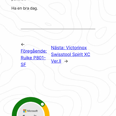
Ha en bra dag.
←
Nästa:
Victorinox
Föregående:
Swisstool Spirit XC
Ruike P801-
Ver.II
→
SF