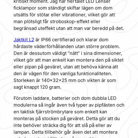
kritiskt moment. Jag har flertalet LED Lenser
ficklampor som ständigt skiftar lägen om dom
utsätts för stötar eller vibrationer, vilket gör att
man plötsligt får stroboskop-effekt eller
begränsad uteffekt utan att man var beredd på det.
Jaktkit L2
är IP66 certifierad och klarar dom
hårdaste väderförhållanden utan större problem.
Den är dessutom väldigt ”nätt” i sina dimensioner,
vilket gör att man enkelt kan montera den på siktet
eller pipan på geväret, utan att behöva känna att
den är vägen för den vanliga funktionaliteten.
Storleken är 140x32x25 mm och vikten är som
sagt knappt 120 gram.
Förutom laddare, batterier och dom dubbla LED
modulerna så ingår även två typer av pipfästen och
en taktisk fjärrströmbrytare som enkelt kan
monteras på stocken på geväret. Detta gör att du
inte behöver sträcka dig för att slå på eller av
lampan. Detta tillbehör går även det att montera