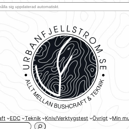
aft
EDC
Teknik
Kniv/Verktygstest
Övrigt
Min mu