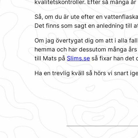
kvalitetskontroller. Efter så många år
Så, om du är ute efter en vattenflas
Det finns som sagt en anledning till
Om jag övertygat dig om att i alla fa
hemma och har dessutom många års er
till Mats på
Slims.se
så fixar han det du
Ha en trevlig kväll så hörs vi snart ig