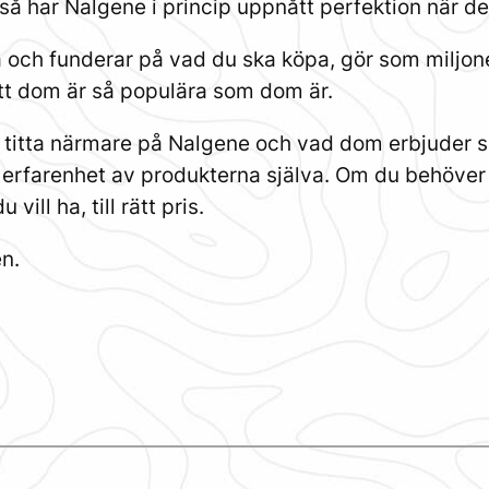
 så har Nalgene i princip uppnått perfektion när de
ka och funderar på vad du ska köpa, gör som miljon
 att dom är så populära som dom är.
ll titta närmare på Nalgene och vad dom erbjuder 
farenhet av produkterna själva. Om du behöver hj
 vill ha, till rätt pris.
en.