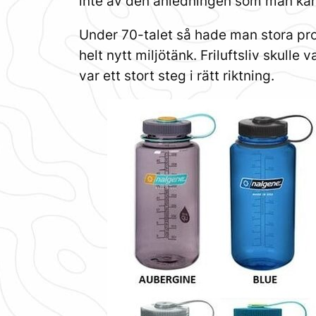
inte av den anledningen som man kan
Under 70-talet så hade man stora pro
helt nytt miljötänk. Friluftsliv skulle
var ett stort steg i rätt riktning.