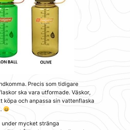
 undkomma. Precis som tidigare
flaskor ska vara utformade. Väskor,
t köpa och anpassa sin vattenflaska
a.
de under mycket stränga