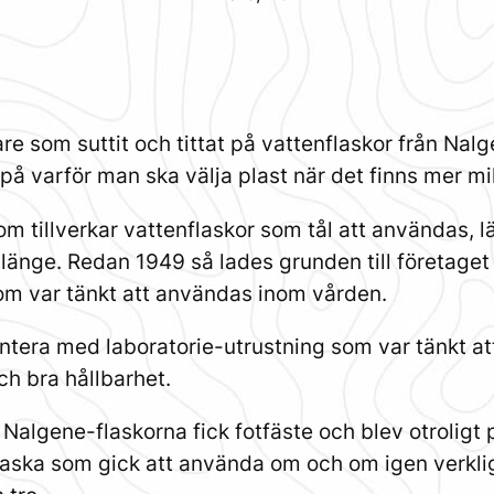
are som suttit och tittat på vattenflaskor från N
å varför man ska välja plast när det finns mer mil
m tillverkar vattenflaskor som tål att användas, 
t länge. Redan 1949 så lades grunden till företag
om var tänkt att användas inom vården.
tera med laboratorie-utrustning som var tänkt att
och bra hållbarhet.
 Nalgene-flaskorna fick fotfäste och blev otroligt 
flaska som gick att använda om och om igen verkli