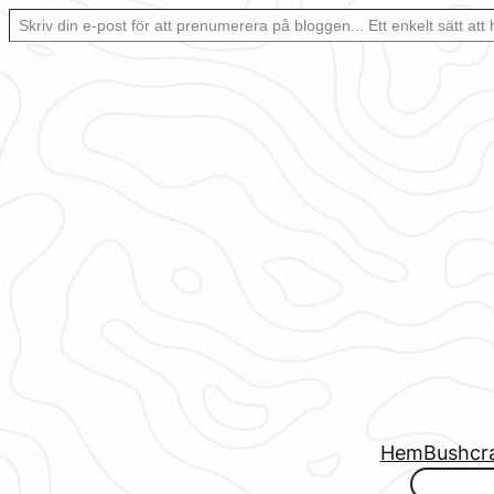
Skriv din e-post för att prenumerera på bloggen… Ett enkelt sätt att hålla sig uppdaterad automatiskt.
Hoppa
till
innehåll
Hem
Bushcr
www.urbanfjellstrom.se/jamforelselistan/