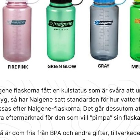
ene flaskorna fått en kulstatus som är svåra att
yg, så har Nalgene satt standarden för hur vatten
sas efter Nalgene-flaskorna. Det går dessutom at
 bra eftermarknad för den som vill ”pimpa” sin flask
 är dom fria från BPA och andra gifter, tillverka