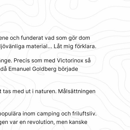
algene och funderat vad som gör dom
jövänliga material… Låt mig förklara.
länge. Precis som med Victorinox så
et då Emanuel Goldberg började
 tas med ut i naturen. Målsättningen
populära inom camping och friluftsliv.
gen var en revolution, men kanske