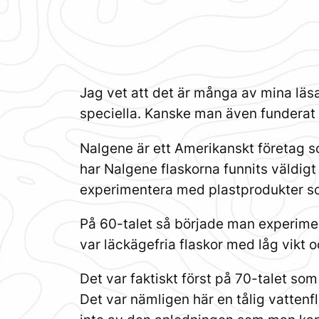
Jag vet att det är många av mina läs
speciella. Kanske man även funderat p
Nalgene är ett Amerikanskt företag so
har Nalgene flaskorna funnits väldig
experimentera med plastprodukter s
På 60-talet så började man experimen
var läckägefria flaskor med låg vikt 
Det var faktiskt först på 70-talet som
Det var nämligen här en tålig vatten