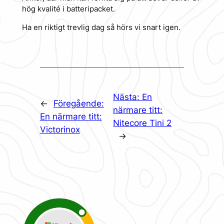
hög kvalité i batteripacket.
Ha en riktigt trevlig dag så hörs vi snart igen.
Nästa:
En
←
Föregående:
närmare titt:
En närmare titt:
Nitecore Tini 2
Victorinox
→