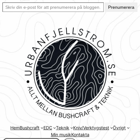
Skriv din e-post för att prenumerera på bloggen… Ett enkelt sätt att hålla sig uppdaterad automatiskt.
Hoppa
Prenumerera
till
innehåll
Hem
Bushcraft
EDC
Teknik
Kniv/Verktygstest
Övrigt
Min musik
Kontakta