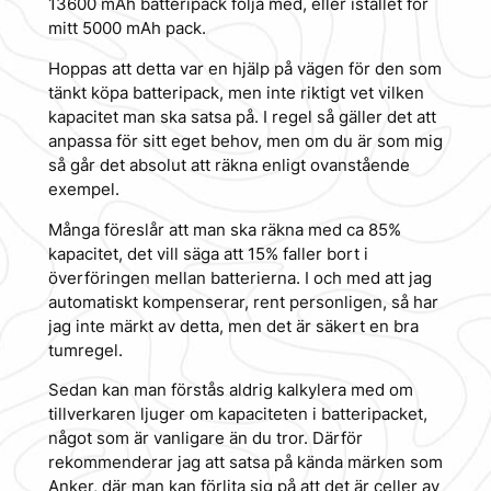
13600 mAh batteripack följa med, eller istället för
mitt 5000 mAh pack.
Hoppas att detta var en hjälp på vägen för den som
tänkt köpa batteripack, men inte riktigt vet vilken
kapacitet man ska satsa på. I regel så gäller det att
anpassa för sitt eget behov, men om du är som mig
så går det absolut att räkna enligt ovanstående
exempel.
Många föreslår att man ska räkna med ca 85%
kapacitet, det vill säga att 15% faller bort i
överföringen mellan batterierna. I och med att jag
automatiskt kompenserar, rent personligen, så har
jag inte märkt av detta, men det är säkert en bra
tumregel.
Sedan kan man förstås aldrig kalkylera med om
tillverkaren ljuger om kapaciteten i batteripacket,
något som är vanligare än du tror. Därför
rekommenderar jag att satsa på kända märken som
Anker, där man kan förlita sig på att det är celler av