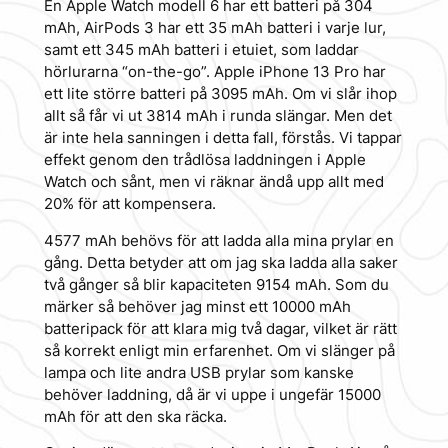
En Apple Watch modell 6 har ett batteri på 304
mAh, AirPods 3 har ett 35 mAh batteri i varje lur,
samt ett 345 mAh batteri i etuiet, som laddar
hörlurarna “on-the-go”. Apple iPhone 13 Pro har
ett lite större batteri på 3095 mAh. Om vi slår ihop
allt så får vi ut 3814 mAh i runda slängar. Men det
är inte hela sanningen i detta fall, förstås. Vi tappar
effekt genom den trådlösa laddningen i Apple
Watch och sånt, men vi räknar ändå upp allt med
20% för att kompensera.
4577 mAh behövs för att ladda alla mina prylar en
gång. Detta betyder att om jag ska ladda alla saker
två gånger så blir kapaciteten 9154 mAh. Som du
märker så behöver jag minst ett 10000 mAh
batteripack för att klara mig två dagar, vilket är rätt
så korrekt enligt min erfarenhet. Om vi slänger på
lampa och lite andra USB prylar som kanske
behöver laddning, då är vi uppe i ungefär 15000
mAh för att den ska räcka.