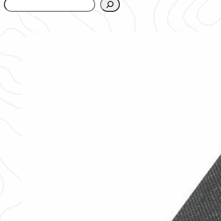
www.urbanfjellstrom.se/jamforelselistan/