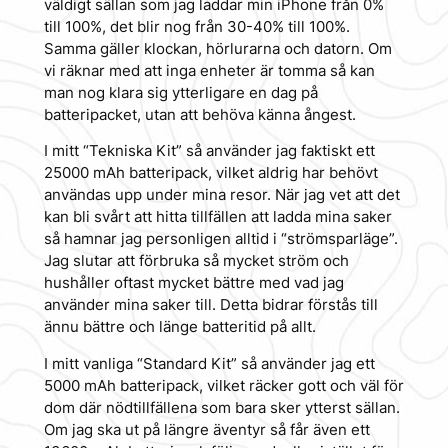
väldigt sällan som jag laddar min iPhone från 0%
till 100%, det blir nog från 30-40% till 100%.
Samma gäller klockan, hörlurarna och datorn. Om
vi räknar med att inga enheter är tomma så kan
man nog klara sig ytterligare en dag på
batteripacket, utan att behöva känna ångest.
I mitt “Tekniska Kit” så använder jag faktiskt ett
25000 mAh batteripack, vilket aldrig har behövt
användas upp under mina resor. När jag vet att det
kan bli svårt att hitta tillfällen att ladda mina saker
så hamnar jag personligen alltid i “strömsparläge”.
Jag slutar att förbruka så mycket ström och
hushåller oftast mycket bättre med vad jag
använder mina saker till. Detta bidrar förstås till
ännu bättre och länge batteritid på allt.
I mitt vanliga “Standard Kit” så använder jag ett
5000 mAh batteripack, vilket räcker gott och väl för
dom där nödtillfällena som bara sker ytterst sällan.
Om jag ska ut på längre äventyr så får även ett