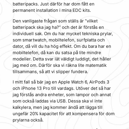
batteripacks. Just därför har dom fått en
permanent installation i mina EDC kits.
Den vanligaste frågan som ställs är “vilket
batteripack ska jag ha?” och det är förstås en
individuell sak. Om du har mycket tekniska prylar,
som smartwatch, mobiltelefon, surfplatta och
dator, då vill du ha hög effekt. Om du bara har en
mobiltelefon, då kan du satsa på lite mindre
modeller. Detta svar lät väldigt luddigt, det håller
jag med om. Därför ska vi räkna lite matematik
tillsammans, så att vi slipper fundera.
I mitt fall så bär jag en Apple Watch 6, AirPods 3
och iPhone 13 Pro till vardags. Utöver det så har
jag förstås andra enheter, som lampor och annat
som också laddas via USB. Dessa ska vi inte
kalkylera, men jag kommer ändå att lägga till
ungefär 20% kapacitet för att kompensera för dom
prylarna också.