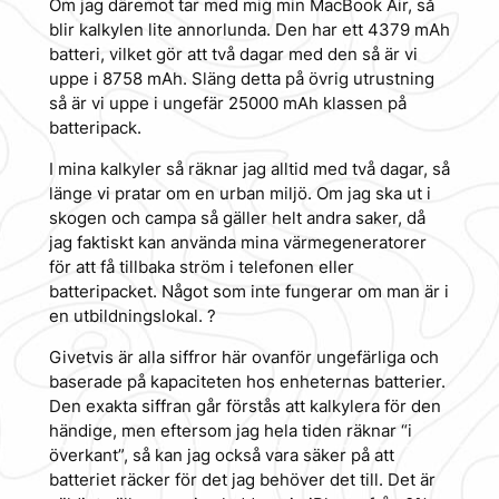
Om jag däremot tar med mig min MacBook Air, så
blir kalkylen lite annorlunda. Den har ett 4379 mAh
batteri, vilket gör att två dagar med den så är vi
uppe i 8758 mAh. Släng detta på övrig utrustning
så är vi uppe i ungefär 25000 mAh klassen på
batteripack.
I mina kalkyler så räknar jag alltid med två dagar, så
länge vi pratar om en urban miljö. Om jag ska ut i
skogen och campa så gäller helt andra saker, då
jag faktiskt kan använda mina värmegeneratorer
för att få tillbaka ström i telefonen eller
batteripacket. Något som inte fungerar om man är i
en utbildningslokal. ?
Givetvis är alla siffror här ovanför ungefärliga och
baserade på kapaciteten hos enheternas batterier.
Den exakta siffran går förstås att kalkylera för den
händige, men eftersom jag hela tiden räknar “i
överkant”, så kan jag också vara säker på att
batteriet räcker för det jag behöver det till. Det är