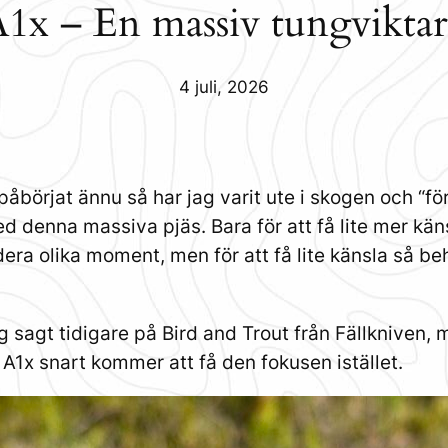
A1x – En massiv tungviktar
4 juli, 2026
åbörjat ännu så har jag varit ute i skogen och “för
med denna massiva pjäs. Bara för att få lite mer kän
rdera olika moment, men för att få lite känsla så b
g sagt tidigare på Bird and Trout från Fällkniven
 A1x snart kommer att få den fokusen istället.