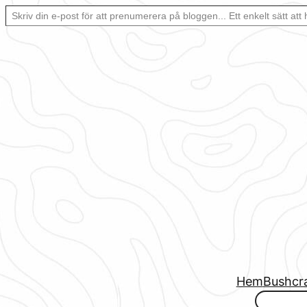
Skriv din e-post för att prenumerera på bloggen… Ett enkelt sätt att hålla sig uppdaterad automatiskt.
Hoppa
till
innehåll
Hem
Bushcr
www.urbanfjellstrom.se/jamforelselistan/