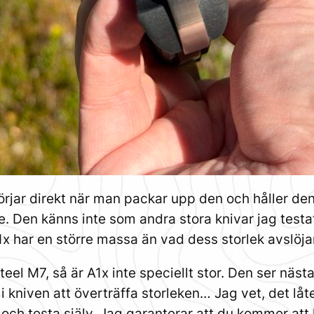
börjar direkt när man packar upp den och håller de
 Den känns inte som andra stora knivar jag testat 
1x har en större massa än vad dess storlek avslöja
teel M7, så är A1x inte speciellt stor. Den ser näst
i kniven att överträffa storleken… Jag vet, det lå
x och testa själv. Jag garanterar att du kommer at