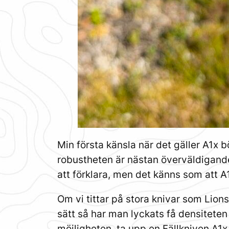
Min första känsla när det gäller A1x 
robustheten är nästan överväldigande.
att förklara, men det känns som att A
Om vi tittar på stora knivar som Lions
sätt så har man lyckats få densiteten 
möjligheten, ta upp en Fällkniven A1