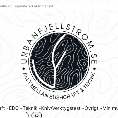
aft
EDC
Teknik
Kniv/Verktygstest
Övrigt
Min mu