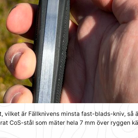
t, vilket är Fällknivens minsta fast-blads-kniv, så
erat CoS-stål som mäter hela 7 mm över ryggen kän