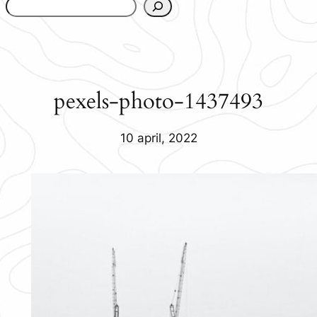
www.urbanfjellstrom.se/jamforelselistan/
pexels-photo-1437493
10 april, 2022