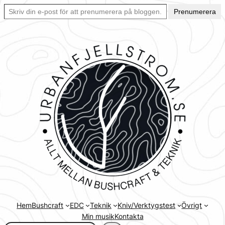
Skriv din e-post för att prenumerera på bloggen… Ett enkelt sätt att hålla sig uppdaterad automatiskt.
Hoppa
Prenumerera
till
innehåll
Hem
Bushcraft
EDC
Teknik
Kniv/Verktygstest
Övrigt
Min musik
Kontakta