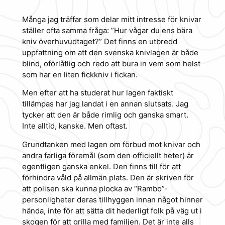
Många jag träffar som delar mitt intresse för knivar
ställer ofta samma fråga:
”Hur vågar du ens bära
kniv överhuvudtaget?”
Det finns en utbredd
uppfattning om att den svenska knivlagen är både
blind, oförlåtlig och redo att bura in vem som helst
som har en liten fickkniv i fickan.
Men efter att ha studerat hur lagen faktiskt
tillämpas har jag landat i en annan slutsats. Jag
tycker att den är både rimlig och ganska smart.
Inte alltid, kanske. Men oftast.
Grundtanken med lagen om förbud mot knivar och
andra farliga föremål (som den officiellt heter) är
egentligen ganska enkel. Den finns till för att
förhindra våld på allmän plats. Den är skriven för
att polisen ska kunna plocka av “Rambo”-
personligheter deras tillhyggen innan något hinner
hända, inte för att sätta dit hederligt folk på väg ut i
skogen för att grilla med familjen. Det är inte alls