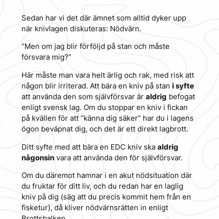
Sedan har vi det där ämnet som alltid dyker upp
när knivlagen diskuteras: Nödvärn.
”Men om jag blir förföljd på stan och måste
försvara mig?”
Här måste man vara helt ärlig och rak, med risk att
någon blir irriterad. Att bära en kniv på stan
i syfte
att använda den som självförsvar är
aldrig
befogat
enligt svensk lag. Om du stoppar en kniv i fickan
på kvällen för att “känna dig säker” har du i lagens
ögon beväpnat dig, och det är ett direkt lagbrott.
Ditt syfte med att bära en EDC kniv ska
aldrig
någonsin
vara att använda den för självförsvar.
Om du däremot hamnar i en akut nödsituation där
du fruktar för ditt liv, och du
redan
har en laglig
kniv på dig (säg att du precis kommit hem från en
fisketur), då kliver nödvärnsrätten in enligt
Brottsbalken.