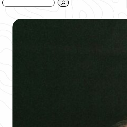
www.urbanfjellstrom.se/jamforelselistan/