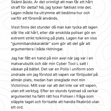
Skämt åsido. Är det orimligt att man får ett hårt
straff för detta? Nä, jag tycker faktiskt inte det.
Lagen måste ha utrymme att bedöma
hur
och
varför
ett föremål används.
Visst finns det stunder då man kan tycka att lagen
slår lite väl hårt, eller där enskilda poliser gör en
extremt strikt tolkning på plats. Lagen har en viss
“gummibandskaraktär” som gör att det går att
argumentera i båda riktningar.
Jag har fått en hand på min axel när jag var i en
matvarubutik och där min Cyber Tool L satt i
väskan på bältet. Det var en Polis i uniform som
undrade om jag förstod att vapen var förbjudet på
allmän plats, medan han sneglade mot min
Victorinox. Mitt svar var att det inte var ett vapen,
utan ett verktyg. Efter en stunds tystnad så verkar
argumentet ha fallit rätt hos Polisen i fråga som
släppte taget och fortsatte att handla fikabröd utan
ett ord.