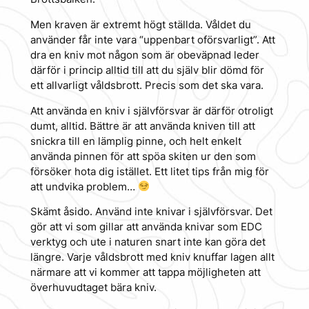
Men kraven är extremt högt ställda. Våldet du
använder får inte vara “uppenbart oförsvarligt”. Att
dra en kniv mot någon som är obeväpnad leder
därför i princip alltid till att du själv blir dömd för
ett allvarligt våldsbrott. Precis som det ska vara.
Att använda en kniv i självförsvar är därför otroligt
dumt, alltid. Bättre är att använda kniven till att
snickra till en lämplig pinne, och helt enkelt
använda pinnen för att spöa skiten ur den som
försöker hota dig istället. Ett litet tips från mig för
att undvika problem…
Skämt åsido. Använd inte knivar i självförsvar. Det
gör att vi som gillar att använda knivar som EDC
verktyg och ute i naturen snart inte kan göra det
längre. Varje våldsbrott med kniv knuffar lagen allt
närmare att vi kommer att tappa möjligheten att
överhuvudtaget bära kniv.