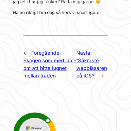
jag fel i hur jag tänker? Rätta mig gärna!
Ha en riktigt bra dag så hörs vi snart igen.
←
Föregående:
Nästa:
Skogen som medicin –
“Säkraste
om att hitta lugnet
webbläsaren
mellan träden
på iOS?”
→