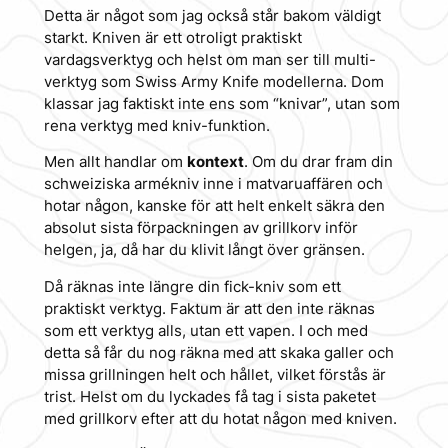
Detta är något som jag också står bakom väldigt
starkt. Kniven är ett otroligt praktiskt
vardagsverktyg och helst om man ser till multi-
verktyg som Swiss Army Knife modellerna. Dom
klassar jag faktiskt inte ens som “knivar”, utan som
rena verktyg med kniv-funktion.
Men allt handlar om
kontext
. Om du drar fram din
schweiziska armékniv inne i matvaruaffären och
hotar någon, kanske för att helt enkelt säkra den
absolut sista förpackningen av grillkorv inför
helgen, ja, då har du klivit långt över gränsen.
Då räknas inte längre din fick-kniv som ett
praktiskt verktyg. Faktum är att den inte räknas
som ett verktyg alls, utan ett vapen. I och med
detta så får du nog räkna med att skaka galler och
missa grillningen helt och hållet, vilket förstås är
trist. Helst om du lyckades få tag i sista paketet
med grillkorv efter att du hotat någon med kniven.