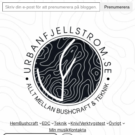
Skriv din e-post för att prenumerera på bloggen… Ett enkelt sätt att hålla sig uppdaterad automatiskt.
Hoppa
Prenumerera
till
innehåll
Hem
Bushcraft
EDC
Teknik
Kniv/Verktygstest
Övrigt
Min musik
Kontakta