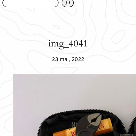
www.urbanfjellstrom.se/jamforelselistan/
img_4041
23 maj, 2022