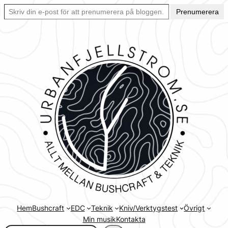
Skriv din e-post för att prenumerera på bloggen… Ett enkelt sätt att hålla sig uppdaterad automatiskt.
Hoppa
Prenumerera
till
innehåll
Hem
Bushcraft
EDC
Teknik
Kniv/Verktygstest
Övrigt
Min musik
Kontakta