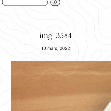
www.urbanfjellstrom.se/jamforelselistan/
img_3584
10 mars, 2022