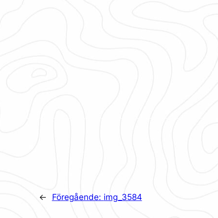
←
Föregående:
img_3584