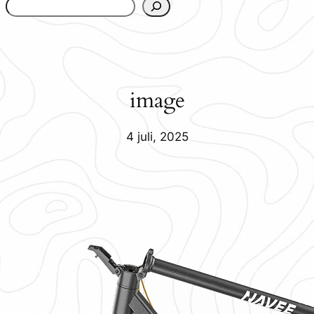
www.urbanfjellstrom.se/jamforelselistan/
image
4 juli, 2025