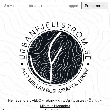
Skriv din e-post för att prenumerera på bloggen… Ett enkelt sätt att hålla sig uppdaterad automatiskt.
Hoppa
Prenumerera
till
innehåll
Hem
Bushcraft
EDC
Teknik
Kniv/Verktygstest
Övrigt
Min musik
Kontakta