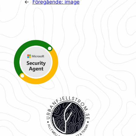
←
Föregående:
image