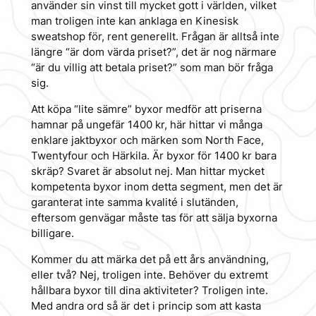
använder sin vinst till mycket gott i världen, vilket
man troligen inte kan anklaga en Kinesisk
sweatshop för, rent generellt. Frågan är alltså inte
längre “är dom värda priset?”, det är nog närmare
“är du villig att betala priset?” som man bör fråga
sig.
Att köpa “lite sämre” byxor medför att priserna
hamnar på ungefär 1400 kr, här hittar vi många
enklare jaktbyxor och märken som North Face,
Twentyfour och Härkila. Är byxor för 1400 kr bara
skräp? Svaret är absolut nej. Man hittar mycket
kompetenta byxor inom detta segment, men det är
garanterat inte samma kvalité i slutänden,
eftersom genvägar måste tas för att sälja byxorna
billigare.
Kommer du att märka det på ett års användning,
eller två? Nej, troligen inte. Behöver du extremt
hållbara byxor till dina aktiviteter? Troligen inte.
Med andra ord så är det i princip som att kasta