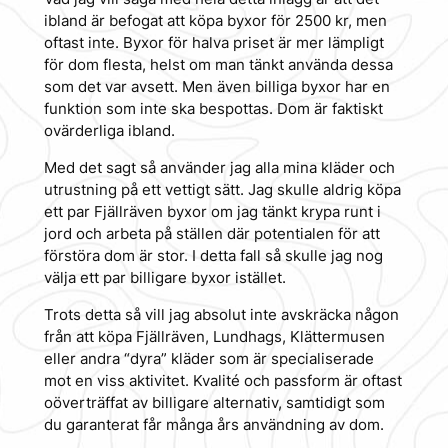
ibland är befogat att köpa byxor för 2500 kr, men
oftast inte. Byxor för halva priset är mer lämpligt
för dom flesta, helst om man tänkt använda dessa
som det var avsett. Men även billiga byxor har en
funktion som inte ska bespottas. Dom är faktiskt
ovärderliga ibland.
Med det sagt så använder jag alla mina kläder och
utrustning på ett vettigt sätt. Jag skulle aldrig köpa
ett par Fjällräven byxor om jag tänkt krypa runt i
jord och arbeta på ställen där potentialen för att
förstöra dom är stor. I detta fall så skulle jag nog
välja ett par billigare byxor istället.
Trots detta så vill jag absolut inte avskräcka någon
från att köpa Fjällräven, Lundhags, Klättermusen
eller andra “dyra” kläder som är specialiserade
mot en viss aktivitet. Kvalité och passform är oftast
oöverträffat av billigare alternativ, samtidigt som
du garanterat får många års användning av dom.