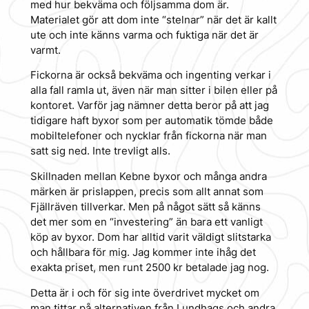
med hur bekväma och följsamma dom är.
Materialet gör att dom inte “stelnar” när det är kallt
ute och inte känns varma och fuktiga när det är
varmt.
Fickorna är också bekväma och ingenting verkar i
alla fall ramla ut, även när man sitter i bilen eller på
kontoret. Varför jag nämner detta beror på att jag
tidigare haft byxor som per automatik tömde både
mobiltelefoner och nycklar från fickorna när man
satt sig ned. Inte trevligt alls.
Skillnaden mellan Kebne byxor och många andra
märken är prislappen, precis som allt annat som
Fjällräven tillverkar. Men på något sätt så känns
det mer som en “investering” än bara ett vanligt
köp av byxor. Dom har alltid varit väldigt slitstarka
och hållbara för mig. Jag kommer inte ihåg det
exakta priset, men runt 2500 kr betalade jag nog.
Detta är i och för sig inte överdrivet mycket om
man tittar på alternativen från Lundhags och andra