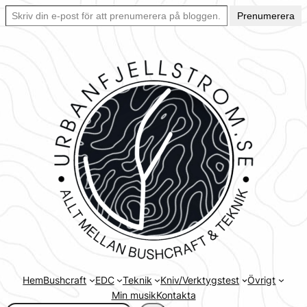
Skriv din e-post för att prenumerera på bloggen… Ett enkelt sätt att hålla sig uppdaterad automatiskt.
Hoppa
Prenumerera
till
innehåll
Hem
Bushcraft
EDC
Teknik
Kniv/Verktygstest
Övrigt
Min musik
Kontakta