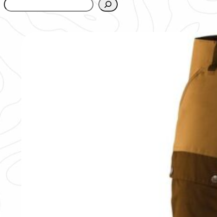
www.urbanfjellstrom.se/jamforelselistan/