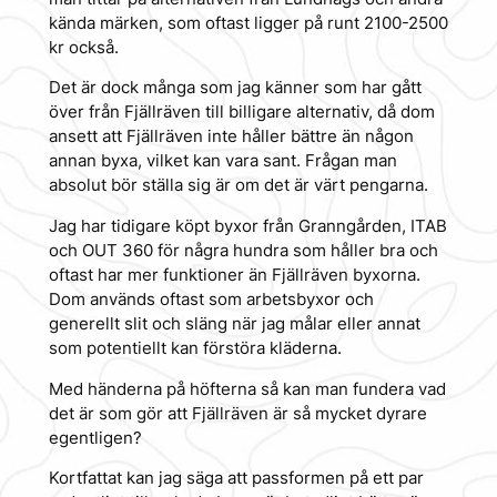
kända märken, som oftast ligger på runt 2100-2500
kr också.
Det är dock många som jag känner som har gått
över från Fjällräven till billigare alternativ, då dom
ansett att Fjällräven inte håller bättre än någon
annan byxa, vilket kan vara sant. Frågan man
absolut bör ställa sig är om det är värt pengarna.
Jag har tidigare köpt byxor från Granngården, ITAB
och OUT 360 för några hundra som håller bra och
oftast har mer funktioner än Fjällräven byxorna.
Dom används oftast som arbetsbyxor och
generellt slit och släng när jag målar eller annat
som potentiellt kan förstöra kläderna.
Med händerna på höfterna så kan man fundera vad
det är som gör att Fjällräven är så mycket dyrare
egentligen?
Kortfattat kan jag säga att passformen på ett par