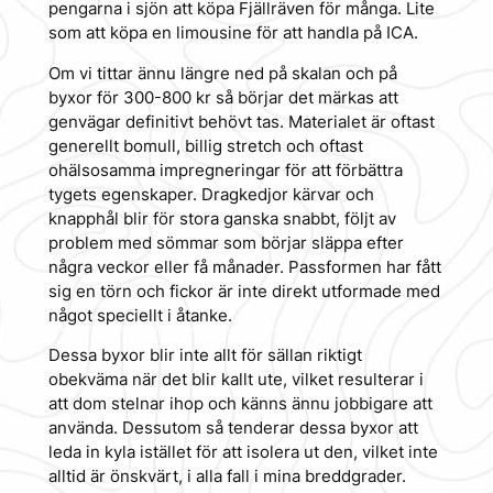
pengarna i sjön att köpa Fjällräven för många. Lite
som att köpa en limousine för att handla på ICA.
Om vi tittar ännu längre ned på skalan och på
byxor för 300-800 kr så börjar det märkas att
genvägar definitivt behövt tas. Materialet är oftast
generellt bomull, billig stretch och oftast
ohälsosamma impregneringar för att förbättra
tygets egenskaper. Dragkedjor kärvar och
knapphål blir för stora ganska snabbt, följt av
problem med sömmar som börjar släppa efter
några veckor eller få månader. Passformen har fått
sig en törn och fickor är inte direkt utformade med
något speciellt i åtanke.
Dessa byxor blir inte allt för sällan riktigt
obekväma när det blir kallt ute, vilket resulterar i
att dom stelnar ihop och känns ännu jobbigare att
använda. Dessutom så tenderar dessa byxor att
leda in kyla istället för att isolera ut den, vilket inte
alltid är önskvärt, i alla fall i mina breddgrader.