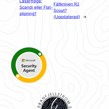
Läsarfråga:
Fällkniven R2
Scandi eller Flat-
Scout?
slipning?
(Uppdaterad)
→