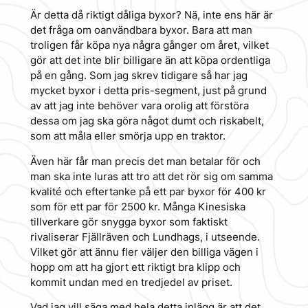
Är detta då riktigt dåliga byxor? Nä, inte ens här är
det fråga om oanvändbara byxor. Bara att man
troligen får köpa nya några gånger om året, vilket
gör att det inte blir billigare än att köpa ordentliga
på en gång. Som jag skrev tidigare så har jag
mycket byxor i detta pris-segment, just på grund
av att jag inte behöver vara orolig att förstöra
dessa om jag ska göra något dumt och riskabelt,
som att måla eller smörja upp en traktor.
Även här får man precis det man betalar för och
man ska inte luras att tro att det rör sig om samma
kvalité och eftertanke på ett par byxor för 400 kr
som för ett par för 2500 kr. Många Kinesiska
tillverkare gör snygga byxor som faktiskt
rivaliserar Fjällräven och Lundhags, i utseende.
Vilket gör att ännu fler väljer den billiga vägen i
hopp om att ha gjort ett riktigt bra klipp och
kommit undan med en tredjedel av priset.
Vad jag vill säga med hela detta inlägg är att det