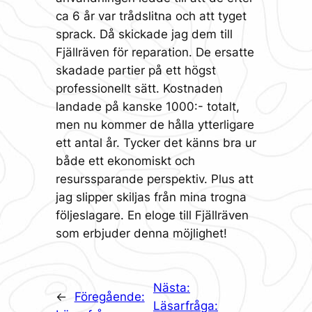
ca 6 år var trådslitna och att tyget
sprack. Då skickade jag dem till
Fjällräven för reparation. De ersatte
skadade partier på ett högst
professionellt sätt. Kostnaden
landade på kanske 1000:- totalt,
men nu kommer de hålla ytterligare
ett antal år. Tycker det känns bra ur
både ett ekonomiskt och
resurssparande perspektiv. Plus att
jag slipper skiljas från mina trogna
följeslagare. En eloge till Fjällräven
som erbjuder denna möjlighet!
Nästa:
←
Föregående:
Läsarfråga: