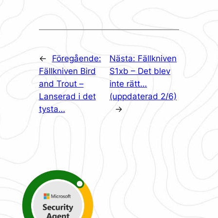
←
Föregående:
Nästa:
Fällkniven
Fällkniven Bird
S1xb – Det blev
and Trout –
inte rätt…
Lanserad i det
(uppdaterad 2/6)
tysta…
→