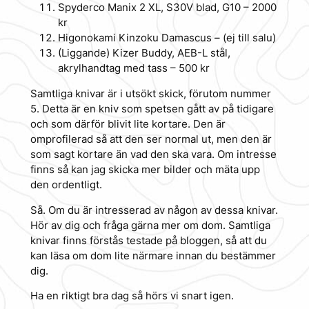
Spyderco Manix 2 XL, S30V blad, G10 – 2000
kr
Higonokami Kinzoku Damascus – (ej till salu)
(Liggande) Kizer Buddy, AEB-L stål,
akrylhandtag med tass – 500 kr
Samtliga knivar är i utsökt skick, förutom nummer
5. Detta är en kniv som spetsen gått av på tidigare
och som därför blivit lite kortare. Den är
omprofilerad så att den ser normal ut, men den är
som sagt kortare än vad den ska vara. Om intresse
finns så kan jag skicka mer bilder och mäta upp
den ordentligt.
Så. Om du är intresserad av någon av dessa knivar.
Hör av dig och fråga gärna mer om dom. Samtliga
knivar finns förstås testade på bloggen, så att du
kan läsa om dom lite närmare innan du bestämmer
dig.
Ha en riktigt bra dag så hörs vi snart igen.