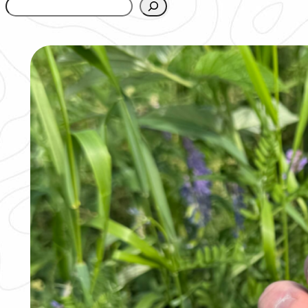
www.urbanfjellstrom.se/jamforelselistan/