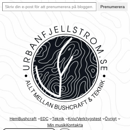
Skriv din e-post för att prenumerera på bloggen… Ett enkelt sätt att hålla sig uppdaterad automatiskt.
Hoppa
Prenumerera
till
innehåll
Hem
Bushcraft
EDC
Teknik
Kniv/Verktygstest
Övrigt
Min musik
Kontakta