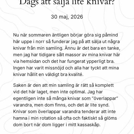
Dags att sälja lite knivar?
30 maj, 2026
Nu när sommaren äntligen börjar göra sig påmind
här uppe i norr så funderar jag på att sälja ut några
knivar från min samling. Ännu är det bara en tanke,
men jag har tidigare sålt massor av mina knivar här
via hemsidan och det har fungerat ypperligt bra.
Ingen har varit missnöjd och alla har tyckt att mina
knivar hållit en väldigt bra kvalité.
Saken är den att min samling är rätt så komplett
vid det här laget, men inte optimal. Jag har
egentligen inte så många knivar som “överlappar”
varandra, men dom finns, och det är lite synd.
Knivar som överlappar varandra tenderar att inte
hamna i min rotation så ofta och faktiskt så glöms
dom bort när dom ligger i mitt kassaskåp.