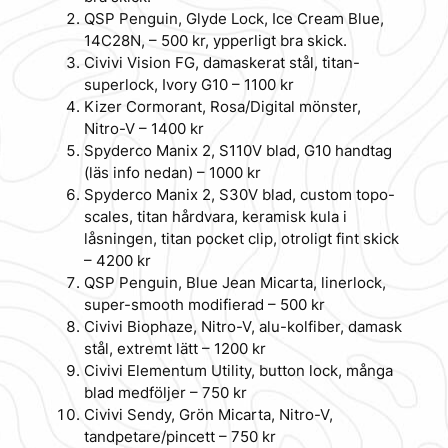
QSP Penguin, Glyde Lock, Ice Cream Blue,
14C28N, – 500 kr, ypperligt bra skick.
Civivi Vision FG, damaskerat stål, titan-
superlock, Ivory G10 – 1100 kr
Kizer Cormorant, Rosa/Digital mönster,
Nitro-V – 1400 kr
Spyderco Manix 2, S110V blad, G10 handtag
(läs info nedan) – 1000 kr
Spyderco Manix 2, S30V blad, custom topo-
scales, titan hårdvara, keramisk kula i
låsningen, titan pocket clip, otroligt fint skick
– 4200 kr
QSP Penguin, Blue Jean Micarta, linerlock,
super-smooth modifierad – 500 kr
Civivi Biophaze, Nitro-V, alu-kolfiber, damask
stål, extremt lätt – 1200 kr
Civivi Elementum Utility, button lock, många
blad medföljer – 750 kr
Civivi Sendy, Grön Micarta, Nitro-V,
tandpetare/pincett – 750 kr