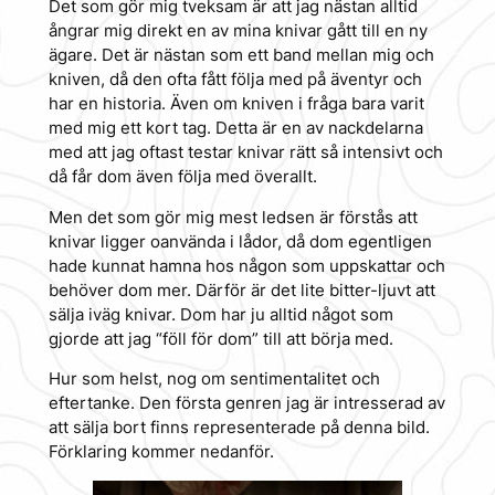
Det som gör mig tveksam är att jag nästan alltid
ångrar mig direkt en av mina knivar gått till en ny
ägare. Det är nästan som ett band mellan mig och
kniven, då den ofta fått följa med på äventyr och
har en historia. Även om kniven i fråga bara varit
med mig ett kort tag. Detta är en av nackdelarna
med att jag oftast testar knivar rätt så intensivt och
då får dom även följa med överallt.
Men det som gör mig mest ledsen är förstås att
knivar ligger oanvända i lådor, då dom egentligen
hade kunnat hamna hos någon som uppskattar och
behöver dom mer. Därför är det lite bitter-ljuvt att
sälja iväg knivar. Dom har ju alltid något som
gjorde att jag “föll för dom” till att börja med.
Hur som helst, nog om sentimentalitet och
eftertanke. Den första genren jag är intresserad av
att sälja bort finns representerade på denna bild.
Förklaring kommer nedanför.