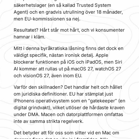
säkerhetslager (en så kallad
Trusted System
Agent
) och en gradvis utrullning över 18 månader,
men EU-kommissionen sa nej.
Resultatet? Hårt står mot hårt, och vi konsumenter
hamnar i kläm.
Mitt i denna byråkratiska låsning finns det dock en
väldigt specifik, nästan ironisk detalj. Apple
blockerar funktionen på iOS och iPadOS, men Siri
AI kommer att rullas ut på macOS 27, watchOS 27
och visionOS 27, även inom EU.
Varför den skillnaden? Det handlar helt och hållet
om juridiska definitioner. EU har stämplat just
iPhonens operativsystem som en “gatekeeper” (en
digital grindvakt), vilket utlöser de hårdaste kraven
under DMA. Macen och datorplattformen omfattas
inte av samma strikta regelverk.
Det betyder att för oss som sitter vid en Mac om