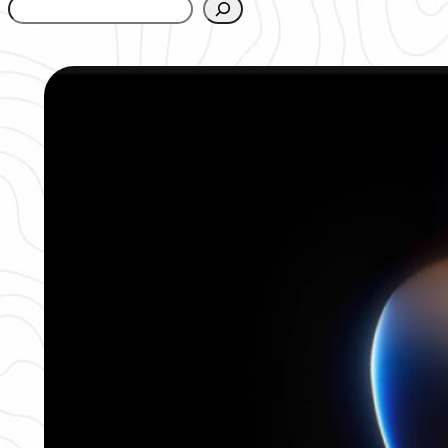
www.urbanfjellstrom.se/jamforelselistan/