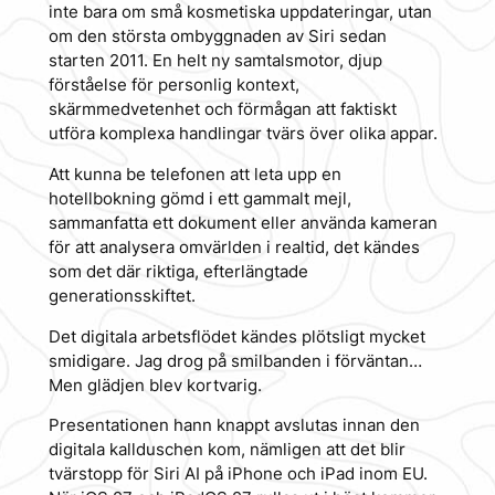
inte bara om små kosmetiska uppdateringar, utan
om den största ombyggnaden av Siri sedan
starten 2011. En helt ny samtalsmotor, djup
förståelse för personlig kontext,
skärmmedvetenhet och förmågan att faktiskt
utföra komplexa handlingar tvärs över olika appar.
Att kunna be telefonen att leta upp en
hotellbokning gömd i ett gammalt mejl,
sammanfatta ett dokument eller använda kameran
för att analysera omvärlden i realtid, det kändes
som det där riktiga, efterlängtade
generationsskiftet.
Det digitala arbetsflödet kändes plötsligt mycket
smidigare. Jag drog på smilbanden i förväntan…
Men glädjen blev kortvarig.
Presentationen hann knappt avslutas innan den
digitala kallduschen kom, nämligen att det blir
tvärstopp för Siri AI på iPhone och iPad inom EU.