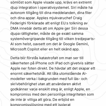
sömlöst som Apple visade upp, krävs en extremt
djup integration i operativsystemet. Siri måste ha
autonom tillgång till dina meddelanden, dina filer
och dina appar. Apples mjukvaruchef Craig
Federighi förklarade att enligt EU:s tolkning av
DMA innebär detta att om Apple ger Siri dessa
djupa rättigheter, måste de ge
exakt samma
systemövergripande tillgång till vilken tredjeparts-
AI som helst, oavsett om det är Google Gemini,
Microsoft Copilot eller en helt okänd app.
Detta blir förstås katastrofalt om man ser till
säkerheten på iPhone och iPad och givetvis sätter
Apple ner foten direkt. De hävdar att det skapar ett
enormt säkerhetshål. Att låta utomstående AI-
modeller verka i bakgrunden med full läs- och
skrivbehörighet utan att användaren aktivt
godkänner varje enskilt steg är, enligt Apple, en
kompromiss med den personliga integriteten som
de inte är villiga att göra. De erbjöd en
kompromisslösning med ett isolerat