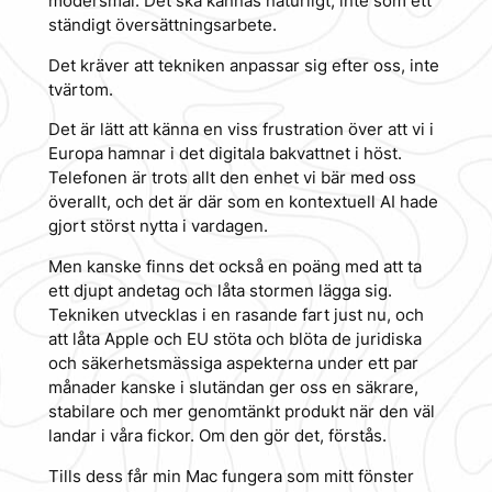
modersmål. Det ska kännas naturligt, inte som ett
ständigt översättningsarbete.
Det kräver att tekniken anpassar sig efter oss, inte
tvärtom.
Det är lätt att känna en viss frustration över att vi i
Europa hamnar i det digitala bakvattnet i höst.
Telefonen är trots allt den enhet vi bär med oss
överallt, och det är där som en kontextuell AI hade
gjort störst nytta i vardagen.
Men kanske finns det också en poäng med att ta
ett djupt andetag och låta stormen lägga sig.
Tekniken utvecklas i en rasande fart just nu, och
att låta Apple och EU stöta och blöta de juridiska
och säkerhetsmässiga aspekterna under ett par
månader kanske i slutändan ger oss en säkrare,
stabilare och mer genomtänkt produkt när den väl
landar i våra fickor. Om den gör det, förstås.
Tills dess får min Mac fungera som mitt fönster