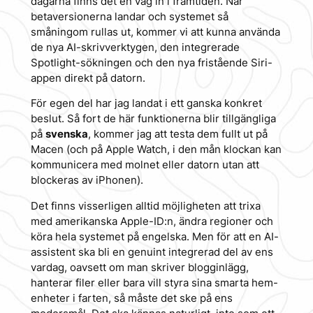
dagarna finns det en väg in i framtiden. När
betaversionerna landar och systemet så
småningom rullas ut, kommer vi att kunna använda
de nya AI-skrivverktygen, den integrerade
Spotlight-sökningen och den nya fristående Siri-
appen direkt på datorn.
För egen del har jag landat i ett ganska konkret
beslut. Så fort de här funktionerna blir tillgängliga
på
svenska
, kommer jag att testa dem fullt ut på
Macen (och på Apple Watch, i den mån klockan kan
kommunicera med molnet eller datorn utan att
blockeras av iPhonen).
Det finns visserligen alltid möjligheten att trixa
med amerikanska Apple-ID:n, ändra regioner och
köra hela systemet på engelska. Men för att en AI-
assistent ska bli en genuint integrerad del av ens
vardag, oavsett om man skriver blogginlägg,
hanterar filer eller bara vill styra sina smarta hem-
enheter i farten, så måste det ske på ens