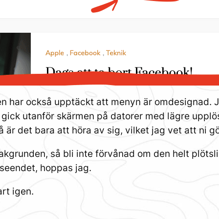
ar också upptäckt att menyn är omdesignad. Jag
h gick utanför skärmen på datorer med lägre uppl
r det bara att höra av sig, vilket jag vet att ni gö
kgrunden, så bli inte förvånad om den helt plötslig
tseendet, hoppas jag.
art igen.