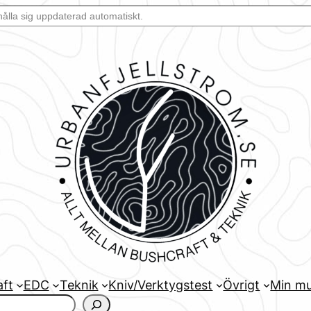
aft
EDC
Teknik
Kniv/Verktygstest
Övrigt
Min mu