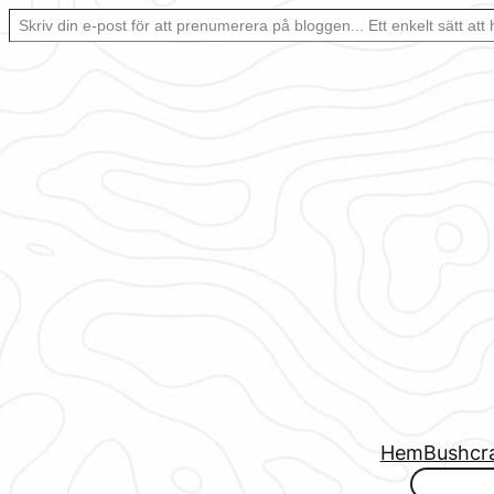
Skriv din e-post för att prenumerera på bloggen… Ett enkelt sätt att hålla sig uppdaterad automatiskt.
Hoppa
till
innehåll
Hem
Bushcr
www.urbanfjellstrom.se/jamforelselistan/