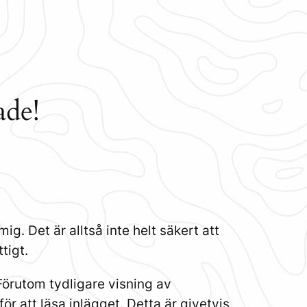
ade!
ig. Det är alltså inte helt säkert att
tigt.
Förutom tydligare visning av
ör att läsa inlägget. Detta är givetvis