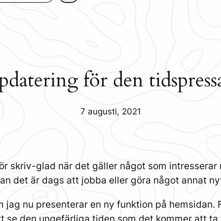
datering för den tidspress
7 augusti, 2021
ör skriv-glad när det gäller något som intresserar m
nan det är dags att jobba eller göra något annat nyt
 jag nu presenterar en ny funktion på hemsidan. 
tt se den ungefärliga tiden som det kommer att ta f