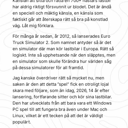
Känslan att sitta och ratta en 700+ hästars lastbil
har aldrig riktigt försvunnit ur blodet. Det är ändå
en speciell och mäktig känsla, en känsla som
faktiskt går att återskapa rätt så bra på konstlad
väg. Låt mig förklara.
För många år sedan, år 2012, så lanserades Euro
Truck Simulator 2. Som namnet antyder så är det
en simulator där man kör lastbilar i Europa. Rätt så
logiskt. Inte så upphetsande när den släpptes, men
en simulator som skulle förändra hur världen såg
på dessa simulatorer för all framtid.
Jag kanske överdriver rätt så mycket nu, men
saken är den att detta ”spel” fick en otroligt lojal
skara med följare, som än idag, 2026, 14 år efter
lansering, fortfarande sitter och kör sina lastbilar.
Den har utvecklats från att bara vara ett Windows
PC spel till att fungera bra även under Mac och
Linux, vilket är ett tecken på att det är väldigt
populärt.