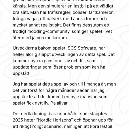
känsla. Men den simulerar en lastbil på ett väldigt
bra sätt. Man har trafikregler, poliser, fartkameror,
trånga vägar, ett nätverk med andra förare och
mycket annat realistiskt. Det finns dessutom ett
frodigt modding-community, som ger spelet livet
åter med jämna mellanrum.
Utvecklarna bakom spelet, SCS Software, har
heller aldrig släppt utvecklingen av detta spel. Det
kommer nya expansioner av och till, samt
uppdateringar som löser problem som kan ha
uppstått.
Jag har spelat detta spel av och till i många år, men
det var först för några månader sedan när jag
upptäckte att det kommit en ny expansion som
spelet fick nytt liv. På allvar.
Det nedladdningsbara innehållet som släpptes
2025 heter ”Nordic Horizons” och öppnar upp för
ett riktigt roligt scenario, nämligen att köra lastbil i