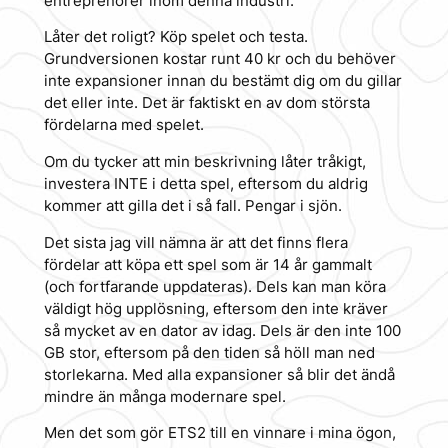
entreprenörer inom denna industri.
Låter det roligt? Köp spelet och testa.
Grundversionen kostar runt 40 kr och du behöver
inte expansioner innan du bestämt dig om du gillar
det eller inte. Det är faktiskt en av dom största
fördelarna med spelet.
Om du tycker att min beskrivning låter tråkigt,
investera INTE i detta spel, eftersom du aldrig
kommer att gilla det i så fall. Pengar i sjön.
Det sista jag vill nämna är att det finns flera
fördelar att köpa ett spel som är 14 år gammalt
(och fortfarande uppdateras). Dels kan man köra
väldigt hög upplösning, eftersom den inte kräver
så mycket av en dator av idag. Dels är den inte 100
GB stor, eftersom på den tiden så höll man ned
storlekarna. Med alla expansioner så blir det ändå
mindre än många modernare spel.
Men det som gör ETS2 till en vinnare i mina ögon,