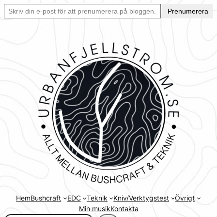
Skriv din e-post för att prenumerera på bloggen… Ett enkelt sätt att hålla sig uppdaterad automatiskt.
Hoppa
Prenumerera
till
innehåll
Hem
Bushcraft
EDC
Teknik
Kniv/Verktygstest
Övrigt
Min musik
Kontakta