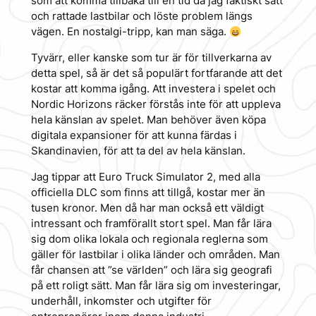
som att komma tillbaka till en tid då jag faktiskt satt
och rattade lastbilar och löste problem längs
vägen. En nostalgi-tripp, kan man säga.
Tyvärr, eller kanske som tur är för tillverkarna av
detta spel, så är det så populärt fortfarande att det
kostar att komma igång. Att investera i spelet och
Nordic Horizons räcker förstås inte för att uppleva
hela känslan av spelet. Man behöver även köpa
digitala expansioner för att kunna färdas i
Skandinavien, för att ta del av hela känslan.
Jag tippar att Euro Truck Simulator 2, med alla
officiella DLC som finns att tillgå, kostar mer än
tusen kronor. Men då har man också ett väldigt
intressant och framförallt stort spel. Man får lära
sig dom olika lokala och regionala reglerna som
gäller för lastbilar i olika länder och områden. Man
får chansen att ”se världen” och lära sig geografi
på ett roligt sätt. Man får lära sig om investeringar,
underhåll, inkomster och utgifter för