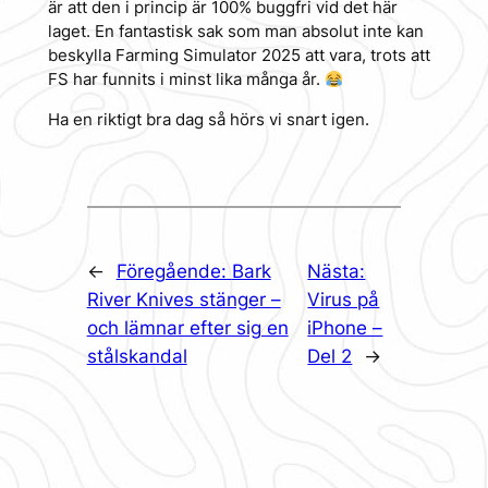
är att den i princip är 100% buggfri vid det här
laget. En fantastisk sak som man absolut inte kan
beskylla Farming Simulator 2025 att vara, trots att
FS har funnits i minst lika många år.
Ha en riktigt bra dag så hörs vi snart igen.
←
Föregående:
Bark
Nästa:
River Knives stänger –
Virus på
och lämnar efter sig en
iPhone –
stålskandal
Del 2
→