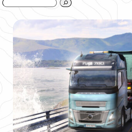
www.urbanfjellstrom.se/jamforelselistan/