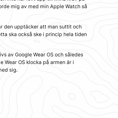
gjorde mig av med min Apple Watch så
när den upptäcker att man suttit och
ta ska också ske i princip hela tiden
drivs av Google Wear OS och således
gle Wear OS klocka på armen är i
med sig.