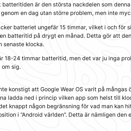
tt batteritiden är den största nackdelen som denna
mig genom en dag utan större problem, men inte myc
er batteriet ungefär 15 timmar, vilket i och för si
en batteritid på drygt en månad. Detta gör att de
n senaste klocka.
 18-24 timmar batteritid, men det var ju inga pro
t om sig.
nte konstigt att Google Wear OS varit på mångas ön
nna ladda ned i princip vilken app som helst till kl
det knappt någon begränsning för vad man kan hi
position i “Android världen”. Detta är nämligen den