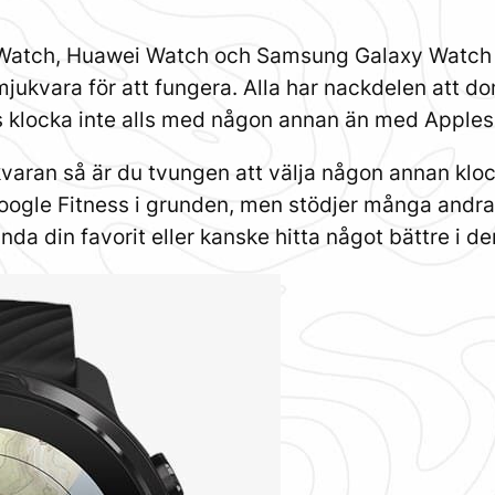
e Watch, Huawei Watch och Samsung Galaxy Watch
jukvara för att fungera. Alla har nackdelen att do
ras klocka inte alls med någon annan än med Apple
aran så är du tvungen att välja någon annan klocka 
Google Fitness i grunden, men stödjer många andr
ända din favorit eller kanske hitta något bättre i 