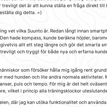
revligt det är att kunna ställa en fråga direkt till 
eställa dig detta. =)
ning vet vilka Suunto är. Redan långt innan smart
 Den hade kompass, kunde beräkna höjder, barom
ivetvis allt ett steg längre och gör det smarta sm
e trevligt och tryggt för både nya och erfarna kunde
 människor som försöker hålla mig igång rent grun
der med hunden och lite andra normala aktiviteter
stanser, puls och tempo. För mig är det helt oväsen
re, vilket i princip alla träningsklockor uteslutand
len, där jag kan utöka funktionalitet och använda 