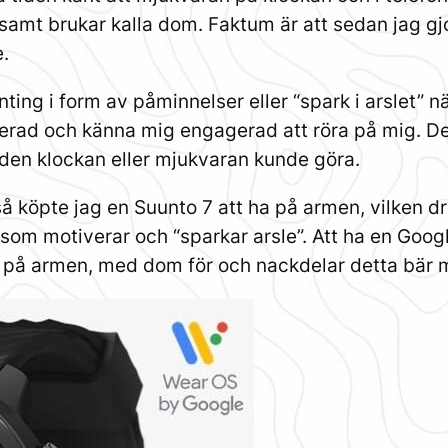
tsamt brukar kalla dom. Faktum är att sedan jag 
e.
ting i form av påminnelser eller “spark i arslet” 
verad och känna mig engagerad att röra på mig. Det
e den klockan eller mjukvaran kunde göra.
så köpte jag en Suunto 7 att ha på armen, vilken 
 som motiverar och “sparkar arsle”. Att ha en Goo
n på armen, med dom för och nackdelar detta bär 