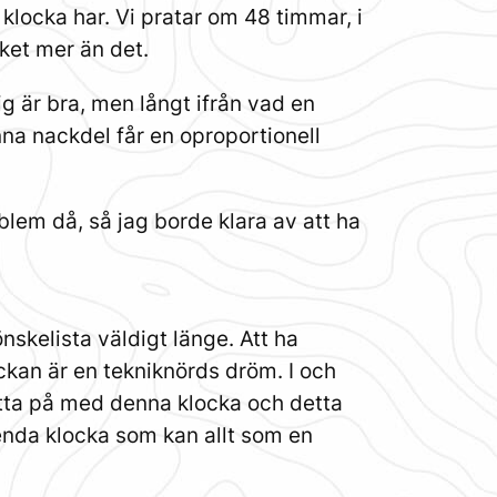
 klocka har. Vi pratar om 48 timmar, i
ket mer än det.
g är bra, men långt ifrån vad en
nna nackdel får en oproportionell
blem då, så jag borde klara av att ha
skelista väldigt länge. Att ha
ockan är en tekniknörds dröm. I och
tta på med denna klocka och detta
 enda klocka som kan allt som en