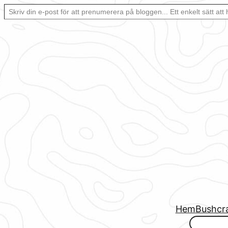
Skriv din e-post för att prenumerera på bloggen… Ett enkelt sätt att hålla sig uppdaterad automatiskt.
Hoppa
till
innehåll
Hem
Bushcr
www.urbanfjellstrom.se/jamforelselistan/