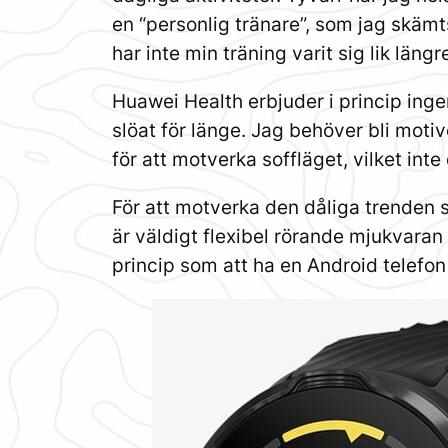
en “personlig tränare”, som jag skäm
har inte min träning varit sig lik längr
Huawei Health erbjuder i princip ingen
slöat för länge. Jag behöver bli moti
för att motverka soffläget, vilket int
För att motverka den dåliga trenden 
är väldigt flexibel rörande mjukvaran
princip som att ha en Android telefo