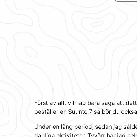
Först av allt vill jag bara säga att de
beställer en Suunto 7 så bör du också l
Under en lång period, sedan jag såld
dagliga aktiviteter. Tyvärr har jag he