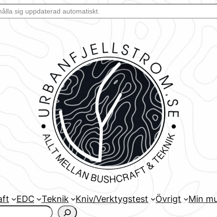
aft
EDC
Teknik
Kniv/Verktygstest
Övrigt
Min mu