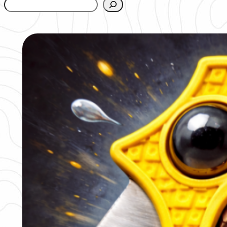
www.urbanfjellstrom.se/jamforelselistan/