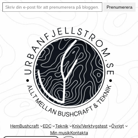
Skriv din e-post för att prenumerera på bloggen… Ett enkelt sätt att hålla sig uppdaterad automatiskt.
Hoppa
Prenumerera
till
innehåll
Hem
Bushcraft
EDC
Teknik
Kniv/Verktygstest
Övrigt
Min musik
Kontakta