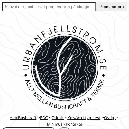
Skriv din e-post för att prenumerera på bloggen… Ett enkelt sätt att hålla sig uppdaterad automatiskt.
Hoppa
Prenumerera
till
innehåll
Hem
Bushcraft
EDC
Teknik
Kniv/Verktygstest
Övrigt
Min musik
Kontakta