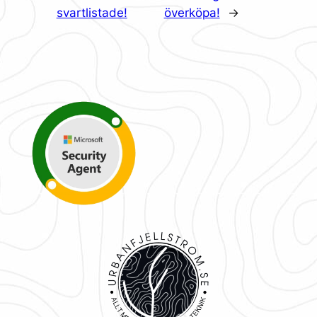
svartlistade!
överköpa!
→