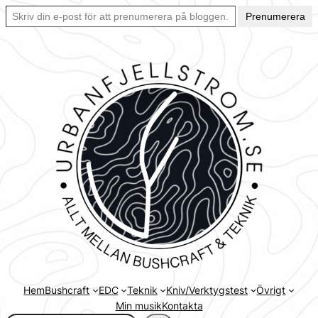
Skriv din e-post för att prenumerera på bloggen… Ett enkelt sätt att hålla sig uppdaterad automatiskt.
Hoppa
Prenumerera
till
innehåll
Hem
Bushcraft
EDC
Teknik
Kniv/Verktygstest
Övrigt
Min musik
Kontakta