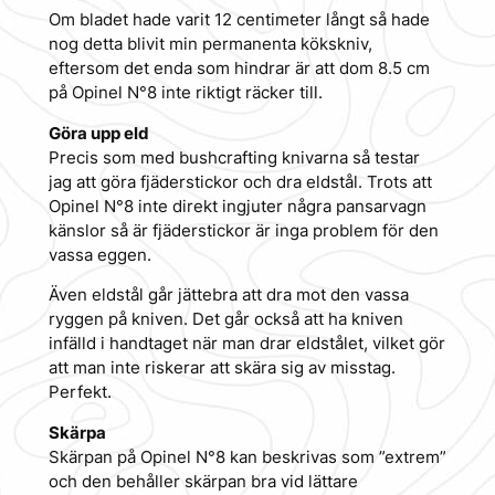
Om bladet hade varit 12 centimeter långt så hade
nog detta blivit min permanenta kökskniv,
eftersom det enda som hindrar är att dom 8.5 cm
på Opinel N°8 inte riktigt räcker till.
Göra upp eld
Precis som med bushcrafting knivarna så testar
jag att göra fjäderstickor och dra eldstål. Trots att
Opinel N°8 inte direkt ingjuter några pansarvagn
känslor så är fjäderstickor är inga problem för den
vassa eggen.
Även eldstål går jättebra att dra mot den vassa
ryggen på kniven. Det går också att ha kniven
infälld i handtaget när man drar eldstålet, vilket gör
att man inte riskerar att skära sig av misstag.
Perfekt.
Skärpa
Skärpan på Opinel N°8 kan beskrivas som ”extrem”
och den behåller skärpan bra vid lättare