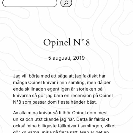
www.urbanfjellstrom.se/jamforelselistan/
Opinel N°8
5 augusti, 2019
Jag vill börja med att säga att jag faktiskt har
många Opinel knivar i min samling, men då den
enda skillnaden egentligen är storleken på
knivarna så gör jag bara en recension på Opinel
N°8 som passar dom flesta händer bäst.
Av alla mina knivar så tillhör Opinel dom mest
unika och utstickande jag har. Detta är faktiskt
också mina billigaste fällknivar i samlingen, vilket
gör knivarna unika på flera sätt. Men är det en