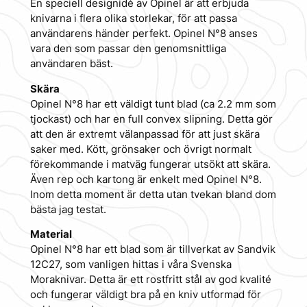
En speciell designidé av Opinel är att erbjuda
knivarna i flera olika storlekar, för att passa
användarens händer perfekt. Opinel N°8 anses
vara den som passar den genomsnittliga
användaren bäst.
Skära
Opinel N°8 har ett väldigt tunt blad (ca 2.2 mm som
tjockast) och har en full convex slipning. Detta gör
att den är extremt välanpassad för att just skära
saker med. Kött, grönsaker och övrigt normalt
förekommande i matväg fungerar utsökt att skära.
Även rep och kartong är enkelt med Opinel N°8.
Inom detta moment är detta utan tvekan bland dom
bästa jag testat.
Material
Opinel N°8 har ett blad som är tillverkat av Sandvik
12C27, som vanligen hittas i våra Svenska
Moraknivar. Detta är ett rostfritt stål av god kvalité
och fungerar väldigt bra på en kniv utformad för