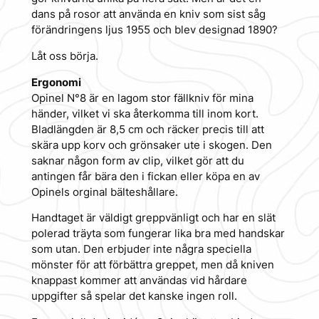
dans på rosor att använda en kniv som sist såg
förändringens ljus 1955 och blev designad 1890?
Låt oss börja.
Ergonomi
Opinel N°8 är en lagom stor fällkniv för mina
händer, vilket vi ska återkomma till inom kort.
Bladlängden är 8,5 cm och räcker precis till att
skära upp korv och grönsaker ute i skogen. Den
saknar någon form av clip, vilket gör att du
antingen får bära den i fickan eller köpa en av
Opinels orginal bälteshållare.
Handtaget är väldigt greppvänligt och har en slät
polerad träyta som fungerar lika bra med handskar
som utan. Den erbjuder inte några speciella
mönster för att förbättra greppet, men då kniven
knappast kommer att användas vid hårdare
uppgifter så spelar det kanske ingen roll.