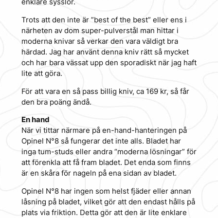
enklare sysslor.
Trots att den inte är ”best of the best” eller ens i
närheten av dom super-pulverstål man hittar i
moderna knivar så verkar den vara väldigt bra
härdad. Jag har använt denna kniv rätt så mycket
och har bara vässat upp den sporadiskt när jag haft
lite att göra.
För att vara en så pass billig kniv, ca 169 kr, så får
den bra poäng ändå.
En hand
När vi tittar närmare på en-hand-hanteringen på
Opinel N°8 så fungerar det inte alls. Bladet har
inga tum-studs eller andra “moderna lösningar” för
att förenkla att få fram bladet. Det enda som finns
är en skåra för nageln på ena sidan av bladet.
Opinel N°8 har ingen som helst fjäder eller annan
låsning på bladet, vilket gör att den endast hålls på
plats via friktion. Detta gör att den är lite enklare