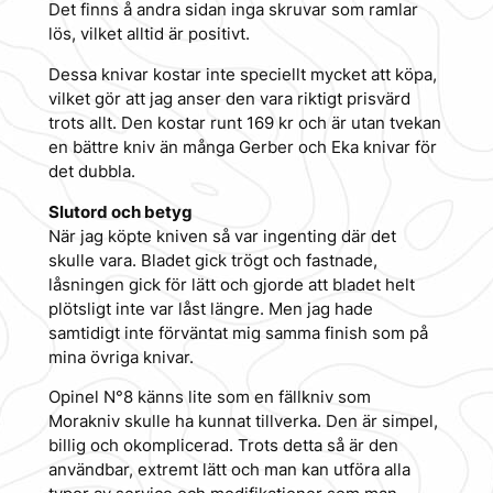
Det finns å andra sidan inga skruvar som ramlar
lös, vilket alltid är positivt.
Dessa knivar kostar inte speciellt mycket att köpa,
vilket gör att jag anser den vara riktigt prisvärd
trots allt. Den kostar runt 169 kr och är utan tvekan
en bättre kniv än många Gerber och Eka knivar för
det dubbla.
Slutord och betyg
När jag köpte kniven så var ingenting där det
skulle vara. Bladet gick trögt och fastnade,
låsningen gick för lätt och gjorde att bladet helt
plötsligt inte var låst längre. Men jag hade
samtidigt inte förväntat mig samma finish som på
mina övriga knivar.
Opinel N°8 känns lite som en fällkniv som
Morakniv skulle ha kunnat tillverka. Den är simpel,
billig och okomplicerad. Trots detta så är den
användbar, extremt lätt och man kan utföra alla