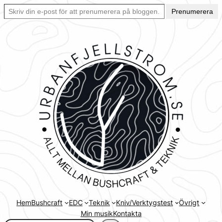
Skriv din e-post för att prenumerera på bloggen… Ett enkelt sätt att hålla sig uppdaterad automatiskt.
Hoppa
Prenumerera
till
innehåll
Hem
Bushcraft
EDC
Teknik
Kniv/Verktygstest
Övrigt
Min musik
Kontakta