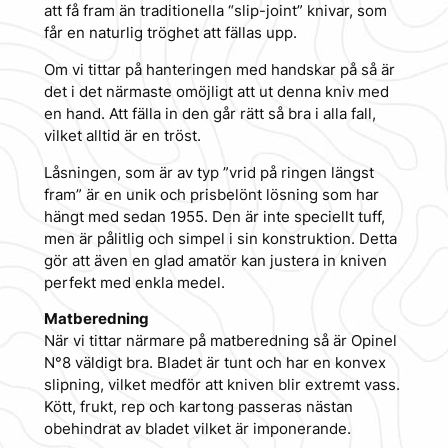
att få fram än traditionella “slip-joint” knivar, som
får en naturlig tröghet att fällas upp.
Om vi tittar på hanteringen med handskar på så är
det i det närmaste omöjligt att ut denna kniv med
en hand. Att fälla in den går rätt så bra i alla fall,
vilket alltid är en tröst.
Låsningen, som är av typ ”vrid på ringen längst
fram” är en unik och prisbelönt lösning som har
hängt med sedan 1955. Den är inte speciellt tuff,
men är pålitlig och simpel i sin konstruktion. Detta
gör att även en glad amatör kan justera in kniven
perfekt med enkla medel.
Matberedning
När vi tittar närmare på matberedning så är Opinel
N°8 väldigt bra. Bladet är tunt och har en konvex
slipning, vilket medför att kniven blir extremt vass.
Kött, frukt, rep och kartong passeras nästan
obehindrat av bladet vilket är imponerande.