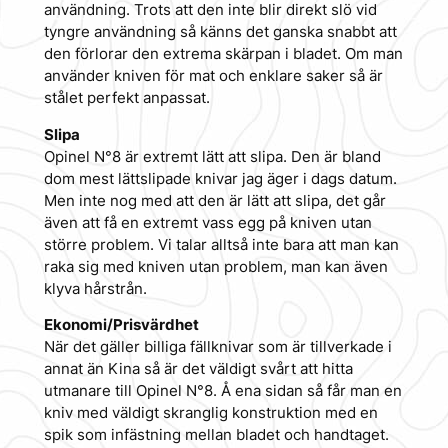
användning. Trots att den inte blir direkt slö vid
tyngre användning så känns det ganska snabbt att
den förlorar den extrema skärpan i bladet. Om man
använder kniven för mat och enklare saker så är
stålet perfekt anpassat.
Slipa
Opinel N°8 är extremt lätt att slipa. Den är bland
dom mest lättslipade knivar jag äger i dags datum.
Men inte nog med att den är lätt att slipa, det går
även att få en extremt vass egg på kniven utan
större problem. Vi talar alltså inte bara att man kan
raka sig med kniven utan problem, man kan även
klyva hårstrån.
Ekonomi/Prisvärdhet
När det gäller billiga fällknivar som är tillverkade i
annat än Kina så är det väldigt svårt att hitta
utmanare till Opinel N°8. Å ena sidan så får man en
kniv med väldigt skranglig konstruktion med en
spik som infästning mellan bladet och handtaget.