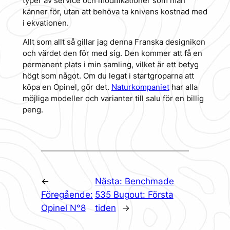
typer av service och modifikationer som man
känner för, utan att behöva ta knivens kostnad med
i ekvationen.
Allt som allt så gillar jag denna Franska designikon
och värdet den för med sig. Den kommer att få en
permanent plats i min samling, vilket är ett betyg
högt som något. Om du legat i startgroparna att
köpa en Opinel, gör det.
Naturkompaniet
har alla
möjliga modeller och varianter till salu för en billig
peng.
←
Nästa:
Benchmade
Föregående:
535 Bugout: Första
Opinel N°8
tiden
→