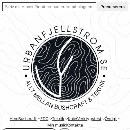
Skriv din e-post för att prenumerera på bloggen… Ett enkelt sätt att hålla sig uppdaterad automatiskt.
Hoppa
Prenumerera
till
innehåll
Hem
Bushcraft
EDC
Teknik
Kniv/Verktygstest
Övrigt
Min musik
Kontakta