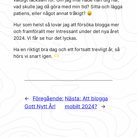
väldigt tacksam för. Om jag inte hade haft dig här,
vad skulle jag då göra med min tid? Sitta och lägga
patiens, eller något annat tråkigt?
Hur som helst så lovar jag att försöka blogga mer
och framförallt mer intressant under det nya året
2024. Vi får se hur det lyckas.
Ha en riktigt bra dag och ett fortsatt trevligt år, så
hörs vi snart igen.
←
Föregående:
Nästa:
Att blogga
Gott Nytt År!
mobilt 2024?
→