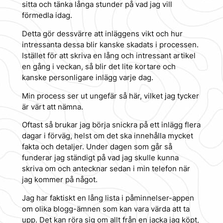
sitta och tänka långa stunder på vad jag vill
förmedla idag.
Detta gör dessvärre att inläggens vikt och hur
intressanta dessa blir kanske skadats i processen.
Istället för att skriva en lång och intressant artikel
en gång i veckan, så blir det lite kortare och
kanske personligare inlägg varje dag.
Min process ser ut ungefär så här, vilket jag tycker
är värt att nämna.
Oftast så brukar jag börja snickra på ett inlägg flera
dagar i förväg, helst om det ska innehålla mycket
fakta och detaljer. Under dagen som går så
funderar jag ständigt på vad jag skulle kunna
skriva om och antecknar sedan i min telefon när
jag kommer på något.
Jag har faktiskt en lång lista i påminnelser-appen
om olika blogg-ämnen som kan vara värda att ta
upp. Det kan röra sig om allt från en jacka jag köpt,