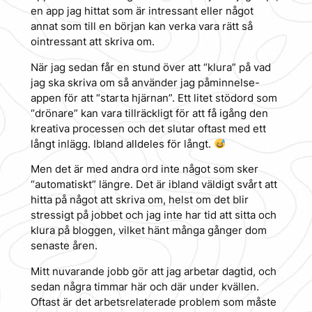
en app jag hittat som är intressant eller något
annat som till en början kan verka vara rätt så
ointressant att skriva om.
När jag sedan får en stund över att “klura” på vad
jag ska skriva om så använder jag påminnelse-
appen för att “starta hjärnan”. Ett litet stödord som
“drönare” kan vara tillräckligt för att få igång den
kreativa processen och det slutar oftast med ett
långt inlägg. Ibland alldeles för långt.
Men det är med andra ord inte något som sker
“automatiskt” längre. Det är ibland väldigt svårt att
hitta på något att skriva om, helst om det blir
stressigt på jobbet och jag inte har tid att sitta och
klura på bloggen, vilket hänt många gånger dom
senaste åren.
Mitt nuvarande jobb gör att jag arbetar dagtid, och
sedan några timmar här och där under kvällen.
Oftast är det arbetsrelaterade problem som måste