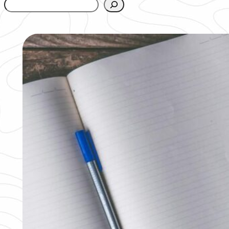
www.urbanfjellstrom.se/jamforelselistan/