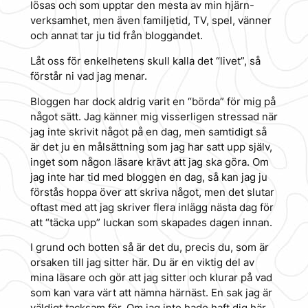
lösas och som upptar den mesta av min hjärn-
verksamhet, men även familjetid, TV, spel, vänner
och annat tar ju tid från bloggandet.
Låt oss för enkelhetens skull kalla det “livet”, så
förstår ni vad jag menar.
Bloggen har dock aldrig varit en “börda” för mig på
något sätt. Jag känner mig visserligen stressad när
jag inte skrivit något på en dag, men samtidigt så
är det ju en målsättning som jag har satt upp själv,
inget som någon läsare krävt att jag ska göra. Om
jag inte har tid med bloggen en dag, så kan jag ju
förstås hoppa över att skriva något, men det slutar
oftast med att jag skriver flera inlägg nästa dag för
att “täcka upp” luckan som skapades dagen innan.
I grund och botten så är det du, precis du, som är
orsaken till jag sitter här. Du är en viktig del av
mina läsare och gör att jag sitter och klurar på vad
som kan vara värt att nämna härnäst. En sak jag är