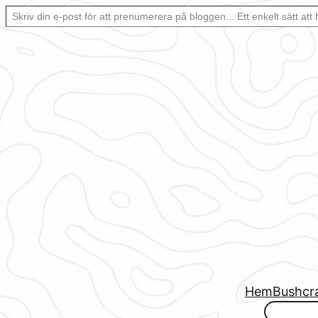
Skriv din e-post för att prenumerera på bloggen… Ett enkelt sätt att hålla sig uppdaterad automatiskt.
Hoppa
till
innehåll
Hem
Bushcr
www.urbanfjellstrom.se/jamforelselistan/