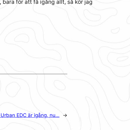
ra för att få igång allt, så kör jag
:
Urban EDC är igång, nu…
→