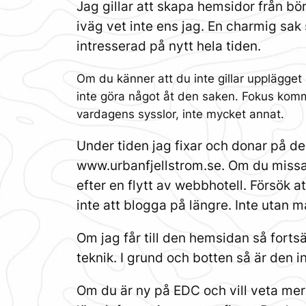
Jag gillar att skapa hemsidor från bö
iväg vet inte ens jag. En charmig sak 
intresserad på nytt hela tiden.
Om du känner att du inte gillar upplägget
inte göra något åt den saken. Fokus komm
vardagens sysslor, inte mycket annat.
Under tiden jag fixar och donar på de
www.urbanfjellstrom.se. Om du missat
efter en flytt av webbhotell. Försök a
inte att blogga på längre. Inte utan m
Om jag får till den hemsidan så forts
teknik. I grund och botten så är den i
Om du är ny på EDC och vill veta mer