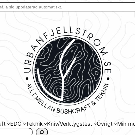
aft
EDC
Teknik
Kniv/Verktygstest
Övrigt
Min mu