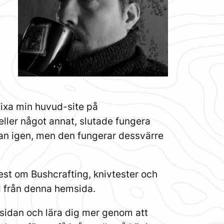
fixa min huvud-site på
ller något annat, slutade fungera
sidan igen, men den fungerar dessvärre
mest om Bushcrafting, knivtester och
ad från denna hemsida.
sidan och lära dig mer genom att