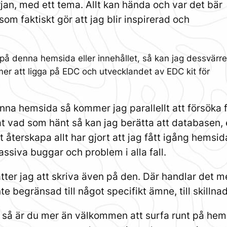
rjan, med ett tema. Allt kan hända och var det bär
som faktiskt gör att jag blir inspirerad och
 på denna hemsida eller innehållet, så kan jag dessvärre
er att ligga på EDC och utvecklandet av EDC kit för
nna hemsida så kommer jag parallellt att försöka 
 vad som hänt så kan jag berätta att databasen, e
tt återskapa allt har gjort att jag fått igång hem
assiva buggar och problem i alla fall.
ätter jag att skriva även på den. Där handlar det 
nte begränsad till något specifikt ämne, till skilln
 så är du mer än välkommen att surfa runt på hem