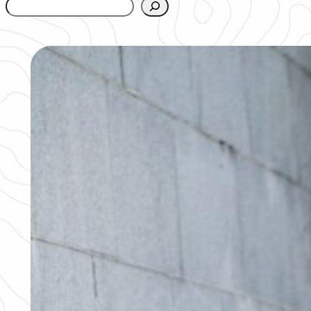
www.urbanfjellstrom.se/jamforelselistan/