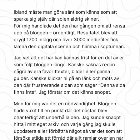
Ibland måste man göra sånt som känns som att
sparka sig själv där solen aldrig skiner.
För mig handlade det den här gången om att rensa
upp på bloggen – ordentligt. Resultatet blev att
drygt 1700 inlägg och över 3000 mediefiler fick
lämna den digitala scenen och hamna i soptunnan.
Jag vet att det här kan kännas trist för en del av er
som följt bloggen länge. Kanske saknas redan
några av era favorittexter, bilder eller gamla
guider. Kanske klickar ni på en länk och möts av
den där frustrerande sidan som säger
“Denna sida
finns inte”
. Jag förstår om det känns snopet.
Men för mig var det en nödvändighet. Bloggen
hade vuxit till en punkt där det nästan blev
ohanterligt att underhålla den. Jag kunde knappt
hitta i mitt eget arkiv, och varje gång jag skulle
uppdatera eller förbättra något så var det som att
försöka städa ett förråd där allt ramlar över en när