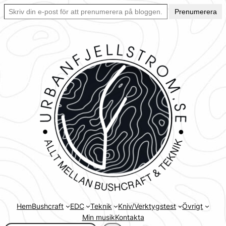
Skriv din e-post för att prenumerera på bloggen… Ett enkelt sätt att hålla sig uppdaterad automatiskt.
Hoppa
Prenumerera
till
innehåll
Hem
Bushcraft
EDC
Teknik
Kniv/Verktygstest
Övrigt
Min musik
Kontakta