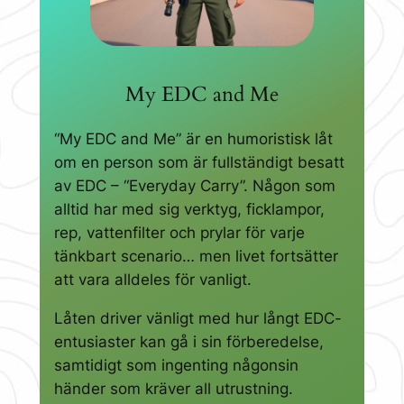
My EDC and Me
“My EDC and Me” är en humoristisk låt
om en person som är fullständigt besatt
av EDC – “Everyday Carry”. Någon som
alltid har med sig verktyg, ficklampor,
rep, vattenfilter och prylar för varje
tänkbart scenario… men livet fortsätter
att vara alldeles för vanligt.
Låten driver vänligt med hur långt EDC-
entusiaster kan gå i sin förberedelse,
samtidigt som ingenting någonsin
händer som kräver all utrustning.