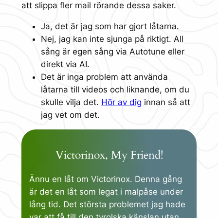
att slippa fler mail rörande dessa saker.
Ja, det är jag som har gjort låtarna.
Nej, jag kan inte sjunga på riktigt. All
sång är egen sång via Autotune eller
direkt via AI.
Det är inga problem att använda
låtarna till videos och liknande, om du
skulle vilja det.
Hör av dig
innan så att
jag vet om det.
Victorinox, My Friend!
Ännu en låt om Victorinox. Denna gång
är det en låt som legat i malpåse under
lång tid. Det största problemet jag hade
var att få till den tyrolska känslan utan