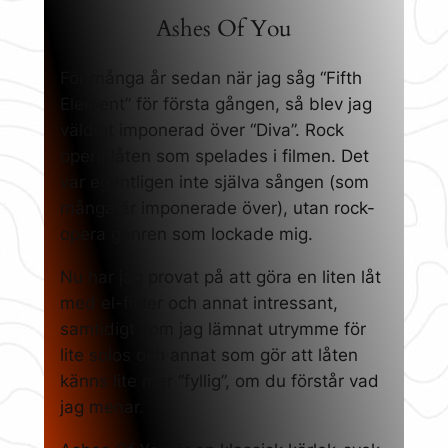
Ashes Of You
För många år sedan när jag såg “Fifth
Element” för första gången, så blev jag
väldigt imponerad över “Diva”. Rock
opera låten som spelades i filmen. Det
var egentligen inte själva sången (som
många är imponerade över), utan rock-
opera genren som lockade mig.
Nu har jag provat på att göra en liten låt
med el-fioler och annat intressant,
samtidigt som jag lämnat utrymme för
lite solos och annat som gör att låten
känns lite mer “fyllig”, om du förstår vad
jag menar.