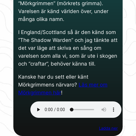
“Mörkgrimmen” (mörkrets grimma).
Varelsen är känd världen över, under
många olika namn.
I England/Scottland så är den känd som
“The Shadow Warden” och jag tänkte att
det var läge att skriva en sång om
varelsen som alla vi, som är ute i skogen
och “craftar”, behöver känna till.
Kanske har du sett eller känt
Mörkgrimmens närvaro?
Läs mer om
Mörkgrimmen här
!
Ladda ner