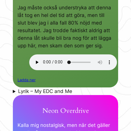
Jag måste också understryka att denna
låt tog en hel del tid att göra, men till
slut blev jag i alla fall 80% nöjd med
resultatet. Jag trodde faktiskt aldrig att
denna låt skulle bli bra nog för att lägga
upp här, men skam den som ger sig.
Ladda ner
Lyrik – My EDC and Me
Neon Overdrive
Kalla mig nostalgisk, men när det gäller