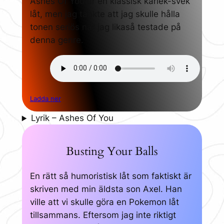
Ashes Of You är en klassisk kärlek-svek
låt, men jag tänkte att jag skulle hålla
tonen seriös när jag likaså testade på
denna genre.
Ladda ner
Lyrik – Ashes Of You
Busting Your Balls
En rätt så humoristisk låt som faktiskt är
skriven med min äldsta son Axel. Han
ville att vi skulle göra en Pokemon låt
tillsammans. Eftersom jag inte riktigt