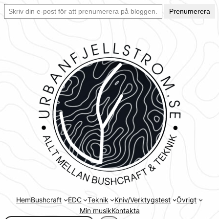
Skriv din e-post för att prenumerera på bloggen… Ett enkelt sätt att hålla sig uppdaterad automatiskt.
Hoppa
Prenumerera
till
innehåll
Hem
Bushcraft
EDC
Teknik
Kniv/Verktygstest
Övrigt
Min musik
Kontakta