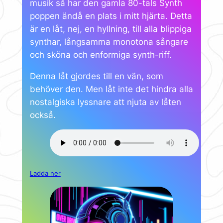
musik så har den gamla 80-tals Synth
poppen ändå en plats i mitt hjärta. Detta
är en låt, nej, en hyllning, till alla blippiga
synthar, långsamma monotona sångare
och sköna och enformiga synth-riff.
Denna låt gjordes till en vän, som
behöver den. Men låt inte det hindra alla
nostalgiska lyssnare att njuta av låten
också.
Ladda ner