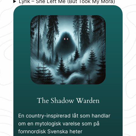
Lyrik – She Left Me (But Took My Mora)
The Shadow Warden
En country-inspirerad låt som handlar
om en mytologisk varelse som på
fornnordisk Svenska heter