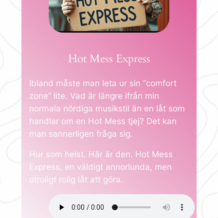
Hot Mess Express
Ibland måste man leta ur sin “comfort
zone” lite. Vad är längre ifrån min
normala nördiga musikstil än en låt som
handlar om en Hot Mess tjej? Det kan
man sannerligen fråga sig.
Hur som helst. Här är den. Hot Mess
Express, en väldigt annorlunda, men
otroligt rolig låt att göra.