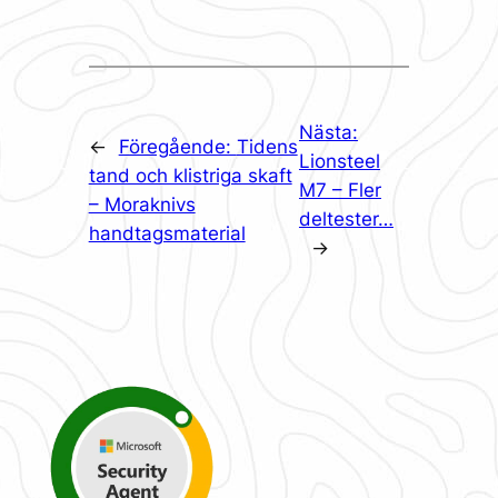
Nästa:
←
Föregående:
Tidens
Lionsteel
tand och klistriga skaft
M7 – Fler
– Moraknivs
deltester…
handtagsmaterial
→