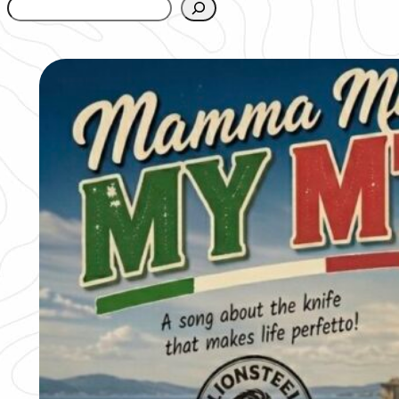
www.urbanfjellstrom.se/jamforelselistan/