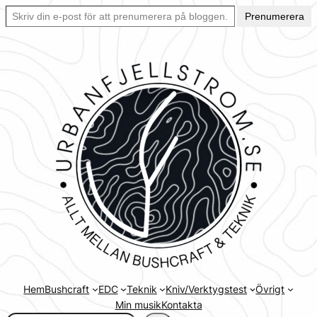
Skriv din e-post för att prenumerera på bloggen… Ett enkelt sätt att hålla sig uppdaterad automatiskt.
Hoppa
Prenumerera
till
innehåll
Hem
Bushcraft
EDC
Teknik
Kniv/Verktygstest
Övrigt
Min musik
Kontakta