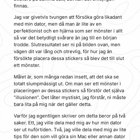
finnas.
Jag var givetvis tvungen att försöka göra likadant
med min dator, men då man är lite av en
perfektionist och en hjärna som ser mönster i allt
så var det betydligt svårare än jag till en början
trodde. Slutresultatet ser ni på bilden ovan, men
vägen dit var lång och otrevlig, för hur jag än
försökte placera dessa stickers så blev det till slut
ett mönster.
Målet är, som många redan insett, att det ska se
totalt slumpmässigt ut. Om man ser ett mönster i
placeringen av dessa stickers så förstör det själva
“illusionen”. Det låter mystiskt, jag förstår, ni måste
bara lita på mig när det gäller detta.
Varför jag egentligen skriver om detta beror på två
saker. Ett, jag ville dela med mig av hur min dator
ser ut nuförtiden. Två, jag ville dela med mig av lite
tips för den som vill göra sin Mac eller annan dator