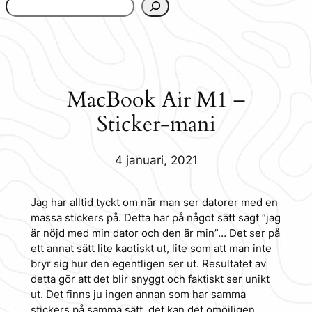
www.urbanfjellstrom.se/jamforelselistan/
MacBook Air M1 –
Sticker-mani
4 januari, 2021
Jag har alltid tyckt om när man ser datorer med en
massa stickers på. Detta har på något sätt sagt “jag
är nöjd med min dator och den är min”… Det ser på
ett annat sätt lite kaotiskt ut, lite som att man inte
bryr sig hur den egentligen ser ut. Resultatet av
detta gör att det blir snyggt och faktiskt ser unikt
ut. Det finns ju ingen annan som har samma
stickers på samma sätt, det kan det omöjligen