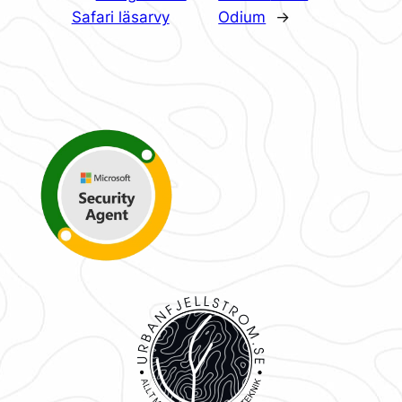
Safari läsarvy
Odium
→