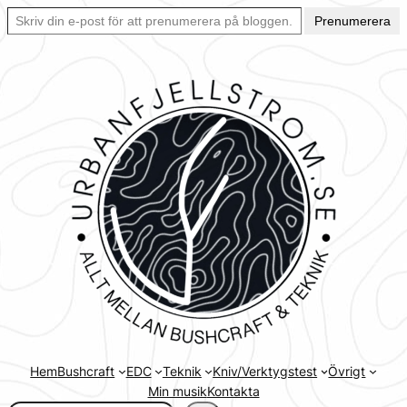
Skriv din e-post för att prenumerera på bloggen… Ett enkelt sätt att hålla sig uppdaterad automatiskt.
Hoppa
Prenumerera
till
innehåll
Hem
Bushcraft
EDC
Teknik
Kniv/Verktygstest
Övrigt
Min musik
Kontakta