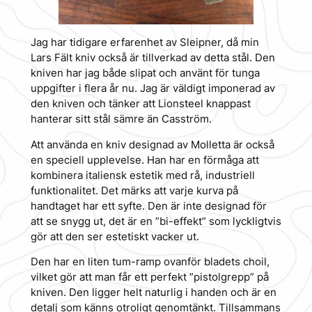
Jag har tidigare erfarenhet av Sleipner, då min
Lars Fält kniv också är tillverkad av detta stål. Den
kniven har jag både slipat och använt för tunga
uppgifter i flera år nu. Jag är väldigt imponerad av
den kniven och tänker att Lionsteel knappast
hanterar sitt stål sämre än Casström.
Att använda en kniv designad av Molletta är också
en speciell upplevelse. Han har en förmåga att
kombinera italiensk estetik med rå, industriell
funktionalitet. Det märks att varje kurva på
handtaget har ett syfte. Den är inte designad för
att se snygg ut, det är en ”bi-effekt” som lyckligtvis
gör att den ser estetiskt vacker ut.
Den har en liten tum-ramp ovanför bladets choil,
vilket gör att man får ett perfekt ”pistolgrepp” på
kniven. Den ligger helt naturlig i handen och är en
detalj som känns otroligt genomtänkt. Tillsammans