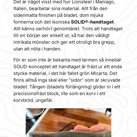
Det är något visst med hur Lionsteel i Maniago,
Italien, bearbetar sina material. Allt från den
sidenmatta finishen på bladet, dom mjuka
formerna och det ikoniska
SOLID®-handtaget
.
Allt känns oerhört genomtänkt. Trots att handtaget
till en början ser enkelt ut, så har den väldigt
intrikata mönster och ger ett otroligt bra grepp,
utan att nöta i handen.
För er som inte är bekanta med termen så innebär
SOLID-konceptet att handtaget är fräst ur ett enda
stycke material, i det här fallet grön Micarta. Det
finns alltså inga skal eller ”sidor” som är skruvade
bladet. Tången (bladets förlängning) glider in i ett
precisionsfräst block, lite som en korv i ett
korvbröd, ungefär.