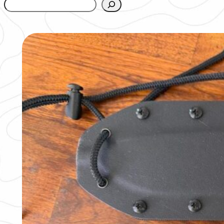
www.urbanfjellstrom.se/jamforelselistan/