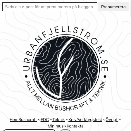
Skriv din e-post för att prenumerera på bloggen… Ett enkelt sätt att hålla sig uppdaterad automatiskt.
Hoppa
Prenumerera
till
innehåll
Hem
Bushcraft
EDC
Teknik
Kniv/Verktygstest
Övrigt
Min musik
Kontakta