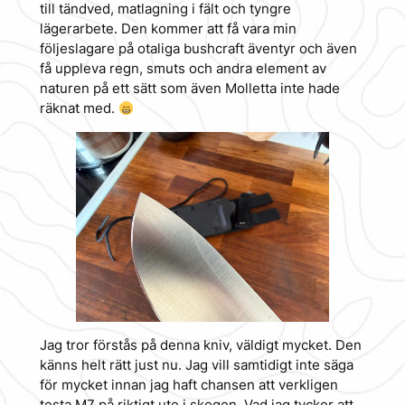
till tändved, matlagning i fält och tyngre
lägerarbete. Den kommer att få vara min
följeslagare på otaliga bushcraft äventyr och även
få uppleva regn, smuts och andra element av
naturen på ett sätt som även Molletta inte hade
räknat med.
Jag tror förstås på denna kniv, väldigt mycket. Den
känns helt rätt just nu. Jag vill samtidigt inte säga
för mycket innan jag haft chansen att verkligen
testa M7 på riktigt ute i skogen. Vad jag tycker att