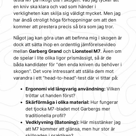
en kniv ska klara och vad som händer i
verkligheten kan skilja sig väldigt mycket. Men jag
har ändå otroligt höga förhoppningar om att den
kommer att prestera precis så bra som jag tror.
Något jag kan göra utan att befinna mig i skogen är
dock att sätta ihop en ordentlig jämförelsevideo
mellan
Garberg Grand
och
Lionsteel M7
. Även om
de spelar i lite olika ligor prismässigt, så är de
båda kandidater för “den enda kniven du behöver i
skogen”. Det vore intressant att ställa dem mot
varandra i ett “head-to-head”-test där vi tittar på:
Ergonomi vid långvarig användning:
Vilken
tröttar ut handen först?
Skärförmåga i olika material:
Hur fungerar
det tjocka M7-bladet mot Garbergs mer
traditionella profil?
Vedklyvning (Batoning):
Här misstänker jag
att M7 kommer att glänsa, men hur stor är
skillnaden i praktiken?