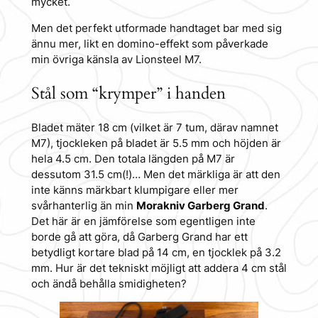
mycket.
Men det perfekt utformade handtaget bar med sig
ännu mer, likt en domino-effekt som påverkade
min övriga känsla av Lionsteel M7.
Stål som “krymper” i handen
Bladet mäter 18 cm (vilket är 7 tum, därav namnet
M7), tjockleken på bladet är 5.5 mm och höjden är
hela 4.5 cm. Den totala längden på M7 är
dessutom 31.5 cm(!)… Men det märkliga är att den
inte känns märkbart klumpigare eller mer
svårhanterlig än min
Morakniv Garberg Grand
.
Det här är en jämförelse som egentligen inte
borde gå att göra, då Garberg Grand har ett
betydligt kortare blad på 14 cm, en tjocklek på 3.2
mm. Hur är det tekniskt möjligt att addera 4 cm stål
och ändå behålla smidigheten?