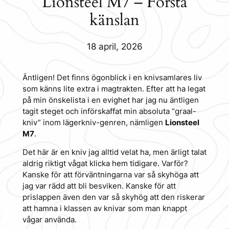
Lionsteel M7 – Första
känslan
18 april, 2026
Äntligen! Det finns ögonblick i en knivsamlares liv
som känns lite extra i magtrakten. Efter att ha legat
på min önskelista i en evighet har jag nu äntligen
tagit steget och införskaffat min absoluta “graal-
kniv” inom lägerkniv-genren, nämligen
Lionsteel
M7
.
Det här är en kniv jag alltid velat ha, men ärligt talat
aldrig riktigt vågat klicka hem tidigare. Varför?
Kanske för att förväntningarna var så skyhöga att
jag var rädd att bli besviken. Kanske för att
prislappen även den var så skyhög att den riskerar
att hamna i klassen av knivar som man knappt
vågar använda.