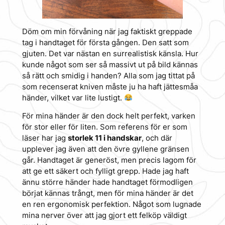
Döm om min förvåning när jag faktiskt greppade
tag i handtaget för första gången. Den satt som
gjuten. Det var nästan en surrealistisk känsla. Hur
kunde något som ser så massivt ut på bild kännas
så rätt och smidig i handen? Alla som jag tittat på
som recenserat kniven måste ju ha haft jättesmåa
händer, vilket var lite lustigt.
För mina händer är den dock helt perfekt, varken
för stor eller för liten. Som referens för er som
läser har jag
storlek 11 i handskar
, och där
upplever jag även att den övre gyllene gränsen
går. Handtaget är generöst, men precis lagom för
att ge ett säkert och fylligt grepp. Hade jag haft
ännu större händer hade handtaget förmodligen
börjat kännas trångt, men för mina händer är det
en ren ergonomisk perfektion. Något som lugnade
mina nerver över att jag gjort ett felköp väldigt