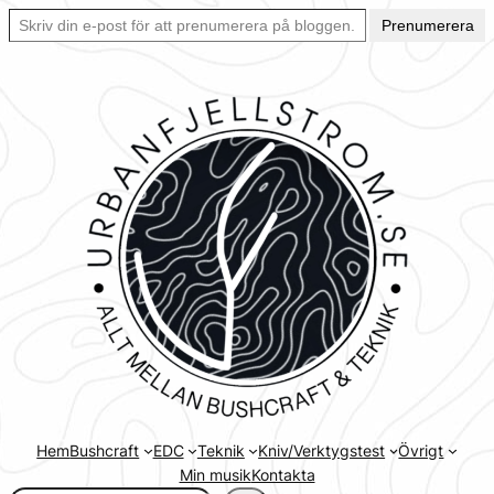
Skriv din e-post för att prenumerera på bloggen… Ett enkelt sätt att hålla sig uppdaterad automatiskt.
Hoppa
Prenumerera
till
innehåll
Hem
Bushcraft
EDC
Teknik
Kniv/Verktygstest
Övrigt
Min musik
Kontakta