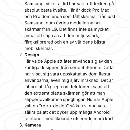
Samsung, vilket alltid har varit ett tecken på
absolut bästa kvalité. I år är dock Pro Max
och Pro dom enda som fått skärmar från just
Samsung, dom övriga modellerna har
skärmar från LG. Det finns inte så mycket
annat att säga än att den är ljusstark,
färgkalibrerad och en av världens bästa
mobilskärmar.
Design
I år valde Apple att åter använda sig av den
kantiga designen från serie 4 iPhone. Detta
har visat sig vara uppskattat av dom flesta
användarna, även mig själv inräknad. Det är
lättare att få grepp om telefonen, samt att
den extremt platta skärmen gör att man
slipper ovälkomna speglingar. Nu när Apple
valt en “retro-design” så kan vi nog vara
säkra på att det dyker upp många Android
telefoner med liknande utseende inom kort.
Kamera