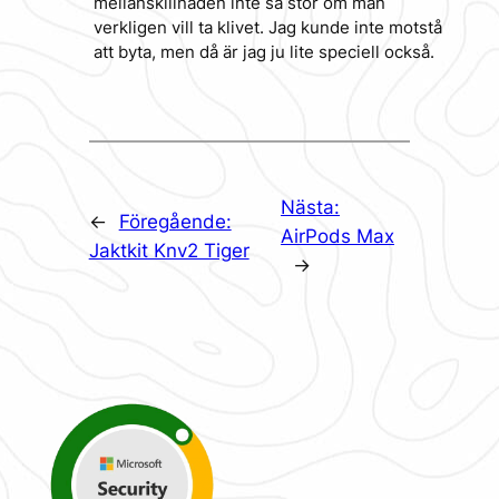
mellanskillnaden inte så stor om man
verkligen vill ta klivet. Jag kunde inte motstå
att byta, men då är jag ju lite speciell också.
Nästa:
←
Föregående:
AirPods Max
Jaktkit Knv2 Tiger
→