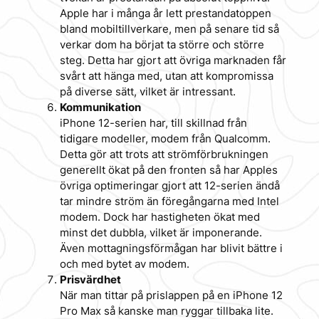
Apple har i många år lett prestandatoppen
bland mobiltillverkare, men på senare tid så
verkar dom ha börjat ta större och större
steg. Detta har gjort att övriga marknaden får
svårt att hänga med, utan att kompromissa
på diverse sätt, vilket är intressant.
Kommunikation
iPhone 12-serien har, till skillnad från
tidigare modeller, modem från Qualcomm.
Detta gör att trots att strömförbrukningen
generellt ökat på den fronten så har Apples
övriga optimeringar gjort att 12-serien ändå
tar mindre ström än föregångarna med Intel
modem. Dock har hastigheten ökat med
minst det dubbla, vilket är imponerande.
Även mottagningsförmågan har blivit bättre i
och med bytet av modem.
Prisvärdhet
När man tittar på prislappen på en iPhone 12
Pro Max så kanske man ryggar tillbaka lite.