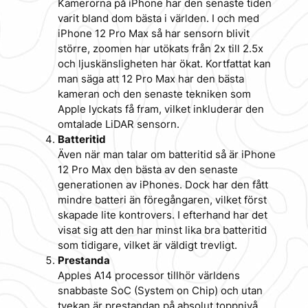
Kamerorna på iPhone har den senaste tiden
varit bland dom bästa i världen. I och med
iPhone 12 Pro Max så har sensorn blivit
större, zoomen har utökats från 2x till 2.5x
och ljuskänsligheten har ökat. Kortfattat kan
man säga att 12 Pro Max har den bästa
kameran och den senaste tekniken som
Apple lyckats få fram, vilket inkluderar den
omtalade LiDAR sensorn.
Batteritid
Även när man talar om batteritid så är iPhone
12 Pro Max den bästa av den senaste
generationen av iPhones. Dock har den fått
mindre batteri än föregångaren, vilket först
skapade lite kontrovers. I efterhand har det
visat sig att den har minst lika bra batteritid
som tidigare, vilket är väldigt trevligt.
Prestanda
Apples A14 processor tillhör världens
snabbaste SoC (System on Chip) och utan
tvekan är prestandan på absolut toppnivå.