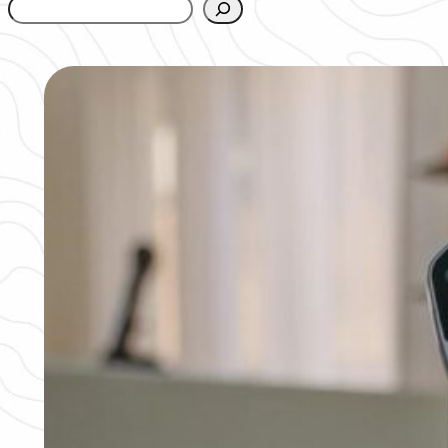
www.urbanfjellstrom.se/jamforelselistan/