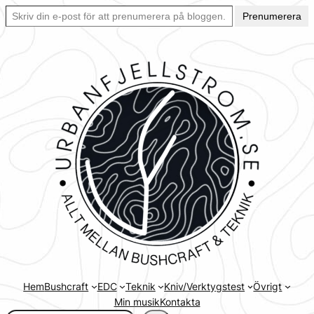
Skriv din e-post för att prenumerera på bloggen… Ett enkelt sätt att hålla sig uppdaterad automatiskt.
Hoppa
Prenumerera
till
innehåll
Hem
Bushcraft
EDC
Teknik
Kniv/Verktygstest
Övrigt
Min musik
Kontakta