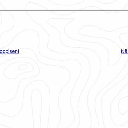
loppisen!
Nä