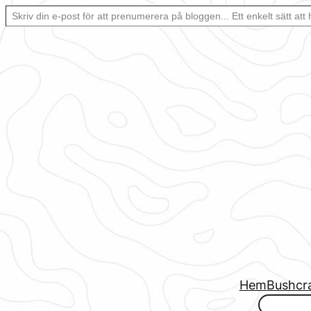
Skriv din e-post för att prenumerera på bloggen… Ett enkelt sätt att hålla sig uppdaterad automatiskt.
Hoppa
till
innehåll
Hem
Bushcr
www.urbanfjellstrom.se/jamforelselistan/