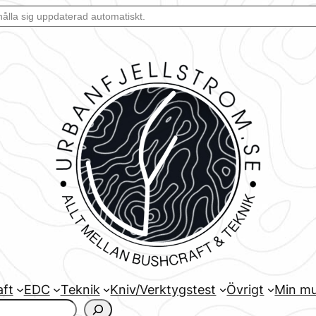
aft
EDC
Teknik
Kniv/Verktygstest
Övrigt
Min mu