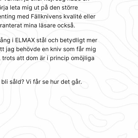
örja leta mig ut på den större
nting med Fällknivens kvalité eller
garanterat mina läsare också.
gång i ELMAX stål och betydligt mer
att jag behövde en kniv som får mig
 trots att dom är i princip omöjliga
bli såld? Vi får se hur det går.