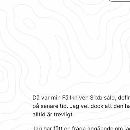
Då var min Fällkniven S1xb såld, defi
på senare tid. Jag vet dock att den 
alltid är trevligt.
Jag har fått en fråga angående om jag