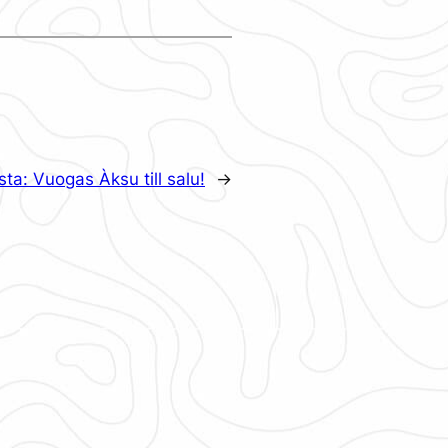
sta:
Vuogas Àksu till salu!
→