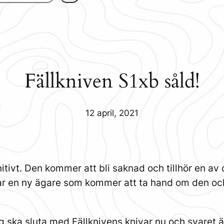
Fällkniven S1xb såld!
12 april, 2021
nitivt. Den kommer att bli saknad och tillhör en a
har en ny ägare som kommer att ta hand om den och 
 ska sluta med Fällknivens knivar nu och svaret är