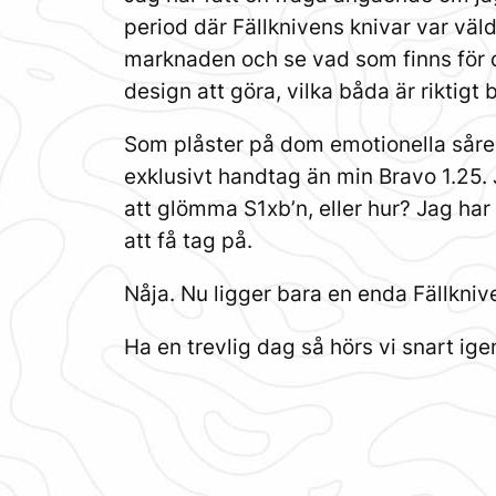
period där Fällknivens knivar var väld
marknaden och se vad som finns för de
design att göra, vilka båda är riktigt
Som plåster på dom emotionella såren
exklusivt handtag än min Bravo 1.25. 
att glömma S1xb’n, eller hur? Jag har 
att få tag på.
Nåja. Nu ligger bara en enda Fällkniven
Ha en trevlig dag så hörs vi snart ige