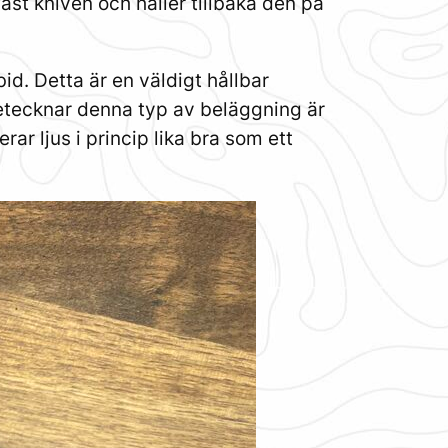
st kniven och håller tillbaka den på
d. Detta är en väldigt hållbar
netecknar denna typ av beläggning är
rar ljus i princip lika bra som ett