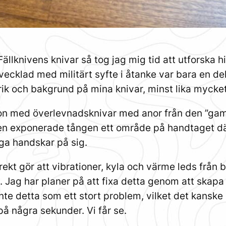
llknivens knivar så tog jag mig tid att utforska 
vecklad med militärt syfte i åtanke var bara en de
orik och bakgrund på mina knivar, minst lika mycke
ion med överlevnadsknivar med anor från den ”gamla
en exponerade tången ett område på handtaget där
iga handskar på sig.
t gör att vibrationer, kyla och värme leds från b
Jag har planer på att fixa detta genom att skapa
nte detta som ett stort problem, vilket det kanske 
å några sekunder. Vi får se.