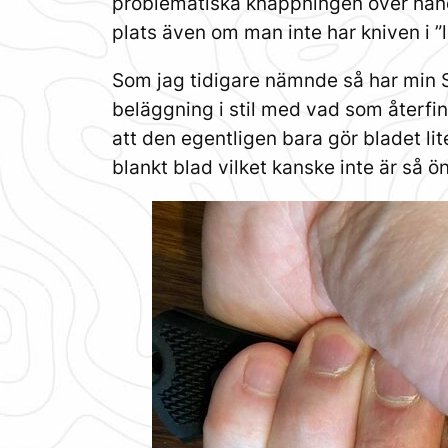
problematiska knäppningen över handt
plats även om man inte har kniven i ”l
Som jag tidigare nämnde så har min S
beläggning i stil med vad som återfi
att den egentligen bara gör bladet lit
blankt blad vilket kanske inte är så ön