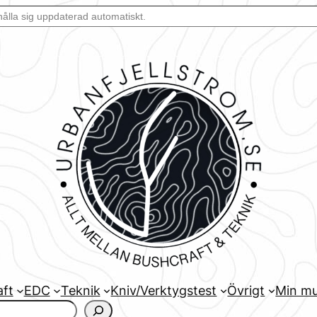
aft
EDC
Teknik
Kniv/Verktygstest
Övrigt
Min mu