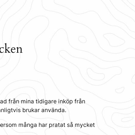
icken
nad från mina tidigare inköp från
anligtvis brukar använda.
eftersom många har pratat så mycket