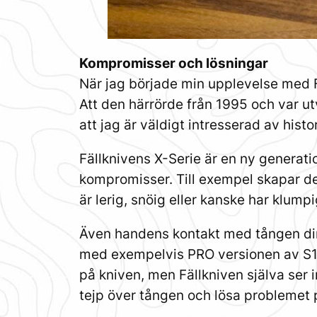
Kompromisser och lösningar
När jag började min upplevelse med Fä
Att den härrörde från 1995 och var ut
att jag är väldigt intresserad av hist
Fällknivens X-Serie är en ny generat
kompromisser. Till exempel skapar d
är lerig, snöig eller kanske har klump
Även handens kontakt med tången direk
med exempelvis PRO versionen av S1. 
på kniven, men Fällkniven själva ser i
tejp över tången och lösa problemet p