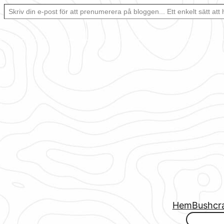
Skriv din e-post för att prenumerera på bloggen… Ett enkelt sätt att hålla sig uppdaterad automatiskt.
Hoppa
till
innehåll
Hem
Bushcr
www.urbanfjellstrom.se/jamforelselistan/