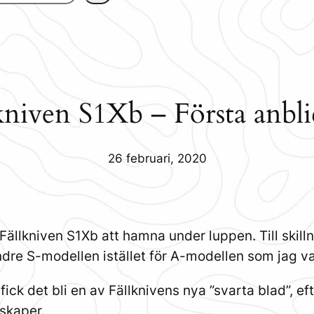
kniven S1Xb – Första anbl
26 februari, 2020
Fällkniven S1Xb att hamna under luppen. Till skill
ndre S-modellen istället för A-modellen som jag v
fick det bli en av Fällknivens nya ”svarta blad”, 
skaper.