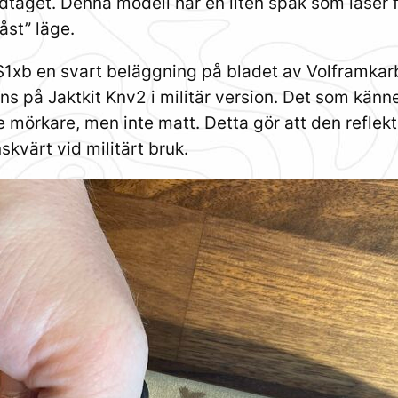
aget. Denna modell har en liten spak som låser fa
åst” läge.
1xb en svart beläggning på bladet av Volframkarbi
nns på Jaktkit Knv2 i militär version. Det som kän
e mörkare, men inte matt. Detta gör att den reflekte
skvärt vid militärt bruk.