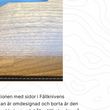
ionen med sidor i Fällknivens
idan är omdesignad och borta är den