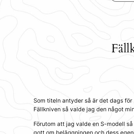
Fäll
Som titeln antyder så är det dags för 
Fällkniven så valde jag den något mi
Förutom att jag valde en S-modell så 
gott om beläggningen och dess egen