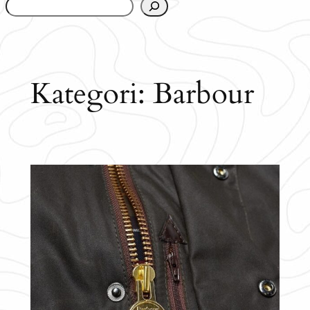
www.urbanfjellstrom.se/jamforelselistan/
Kategori:
Barbour