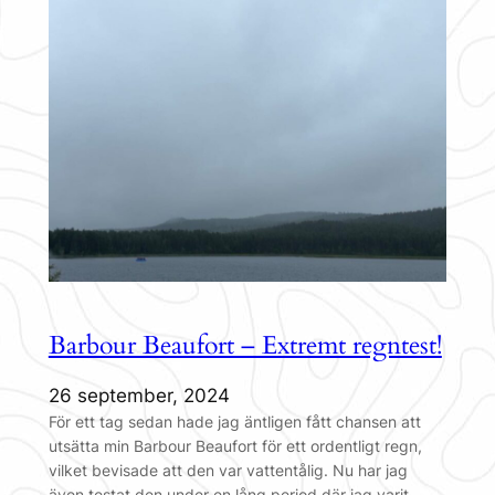
Barbour Beaufort – Extremt regntest!
26 september, 2024
För ett tag sedan hade jag äntligen fått chansen att
utsätta min Barbour Beaufort för ett ordentligt regn,
vilket bevisade att den var vattentålig. Nu har jag
även testat den under en lång period där jag varit