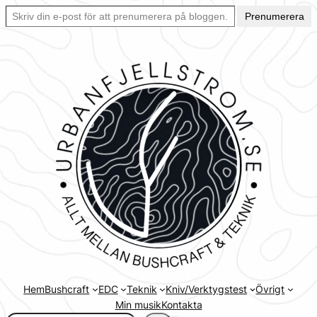
Skriv din e-post för att prenumerera på bloggen… Ett enkelt sätt att hålla sig uppdaterad automatiskt.
Hoppa
Prenumerera
till
innehåll
Hem
Bushcraft
EDC
Teknik
Kniv/Verktygstest
Övrigt
Min musik
Kontakta