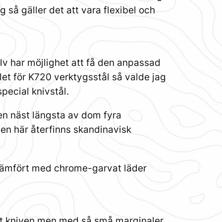
 så gäller det att vara flexibel och
älv har möjlighet att få den anpassad
let för K720 verktygsstål så valde jag
special knivstål.
den näst längsta av dom fyra
en här återfinns skandinavisk
jö jämfört med chrome-garvat läder
ält kniven men med så små marginaler