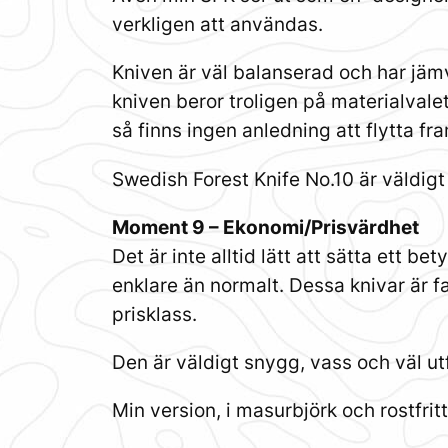
verkligen att användas.
Kniven är väl balanserad och har jämvi
kniven beror troligen på materialvale
så finns ingen anledning att flytta fra
Swedish Forest Knife No.10 är väldigt
Moment 9 – Ekonomi/Prisvärdhet
Det är inte alltid lätt att sätta ett b
enklare än normalt. Dessa knivar är fa
prisklass.
Den är väldigt snygg, vass och väl utf
Min version, i masurbjörk och rostfrit