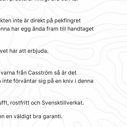
kten inte är direkt på pekfingret
enna har egg ända fram till handtaget
et har att erbjuda.
knivarna från Casström så är det
 inte förväntar sig på en kniv i denna
t, rostfritt och Svensktillverkat.
en en väldigt bra garanti.