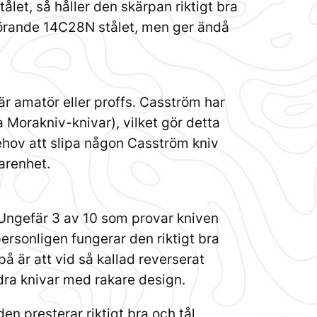
ålet, så håller den skärpan riktigt bra
 rörande 14C28N stålet, men ger ändå
är amatör eller proffs. Casström har
 Morakniv-knivar), vilket gör detta
behov att slipa någon Casström kniv
arenhet.
a. Ungefär 3 av 10 som provar kniven
ersonligen fungerar den riktigt bra
å är att vid så kallad reverserat
dra knivar med rakare design.
n presterar riktigt bra och tål