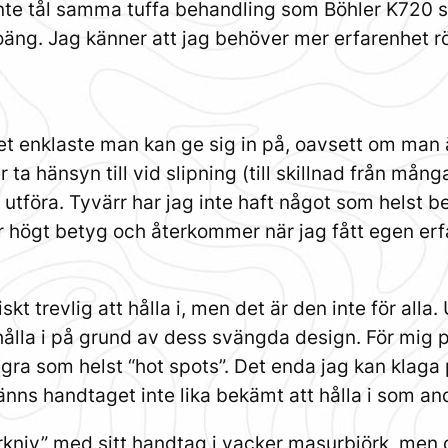
l inte tål samma tuffa behandling som Böhler K720 st
a poäng. Jag känner att jag behöver mer erfarenhet
det enklaste man kan ge sig in på, oavsett om man 
 hänsyn till vid slipning (till skillnad från många
utföra. Tyvärr har jag inte haft något som helst 
ger högt betyg och återkommer när jag fått egen erf
skt trevlig att hålla i, men det är den inte för all
 hålla i på grund av dess svängda design. För mig p
gra som helst “hot spots”. Det enda jag kan klaga p
ns handtaget inte lika bekämt att hålla i som an
niv” med sitt handtag i vacker masurbjörk, men de