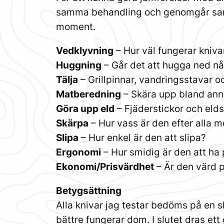
samma behandling och genomgår samm
moment.
Vedklyvning
– Hur väl fungerar kniv
Huggning
– Går det att hugga ned n
Tälja
– Grillpinnar, vandringsstavar oc
Matberedning
– Skära upp bland anna
Göra upp eld
– Fjäderstickor och elds
Skärpa
– Hur vass är den efter alla 
Slipa
– Hur enkel är den att slipa?
Ergonomi
– Hur smidig är den att ha 
Ekonomi/Prisvärdhet
– Är den värd 
Betygsättning
Alla knivar jag testar bedöms på en s
bättre fungerar dom. I slutet dras ett