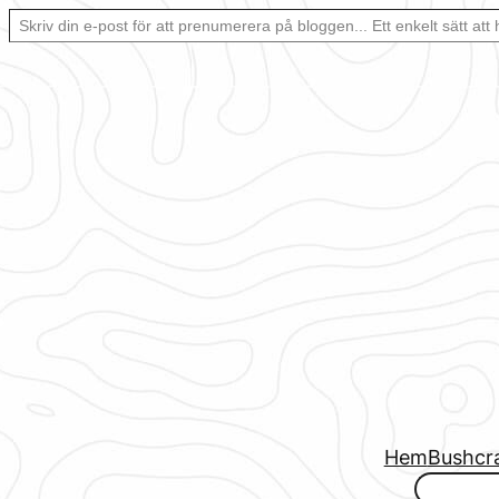
Skriv din e-post för att prenumerera på bloggen… Ett enkelt sätt att hålla sig uppdaterad automatiskt.
Hoppa
till
innehåll
Hem
Bushcr
www.urbanfjellstrom.se/jamforelselistan/