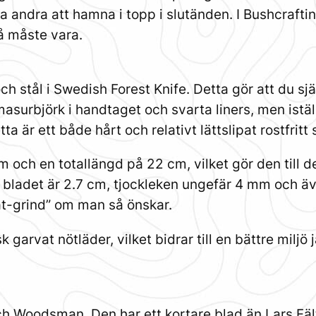
 andra att hamna i topp i slutänden. I Bushcrafting
å måste vara.
ch stål i Swedish Forest Knife. Detta gör att du sj
masurbjörk i handtaget och svarta liners, men istäl
a är ett både hårt och relativt lättslipat rostfritt 
 och en totallängd på 22 cm, vilket gör den till 
 bladet är 2.7 cm, tjockleken ungefär 4 mm och äv
lat-grind” om man så önskar.
sk garvat nötläder, vilket bidrar till en bättre mil
 och Woodsman. Den har ett kortare blad än Lars F