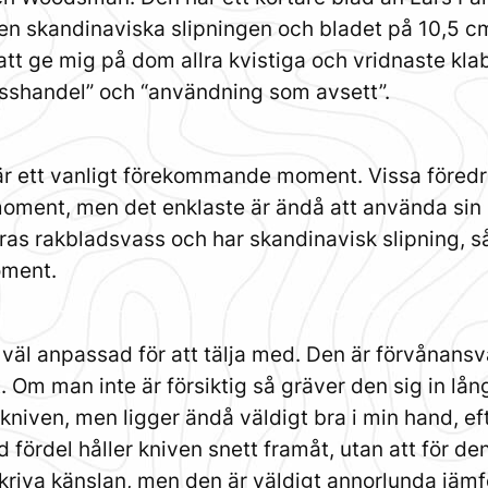
Den skandinaviska slipningen och bladet på 10,5 cm g
 att ge mig på dom allra kvistiga och vridnaste kla
isshandel” och “användning som avsett”.
är ett vanligt förekommande moment. Vissa föredr
 moment, men det enklaste är ändå att använda sin 
reras rakbladsvass och har skandinavisk slipning, 
oment.
 väl anpassad för att tälja med. Den är förvånansvä
 Om man inte är försiktig så gräver den sig in lång
kniven, men ligger ändå väldigt bra i min hand, e
 fördel håller kniven snett framåt, utan att för 
skriva känslan, men den är väldigt annorlunda jämfö