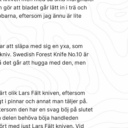
ör att bladet går lätt in i trä och
bbarna, eftersom jag ännu är lite
ar att släpa med sig en yxa, som
kniv. Swedish Forest Knife No.10 är
så det går att hugga med den, men
rt olik Lars Fält kniven, eftersom
t i pinnar och annat man täljer på.
ftersom den har en svag böj på slutet
den delen behöva böja handleden
rt med just Lars Fält kniven. Vid