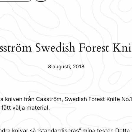
sström Swedish Forest Kn
8 augusti, 2018
a kniven från Casström, Swedish Forest Knife No.1
fått välja material.
dra knivar så ”standardiseras” mina tester. Detta 