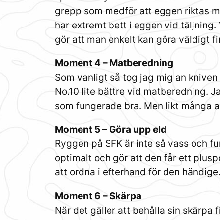
grepp som medför att eggen riktas mot
har extremt bett i eggen vid täljning
gör att man enkelt kan göra väldigt fi
Moment 4 – Matberedning
Som vanligt så tog jag mig an kniven 
No.10 lite bättre vid matberedning. J
som fungerade bra. Men likt många an
Moment 5 – Göra upp eld
Ryggen på SFK är inte så vass och fun
optimalt och gör att den får ett plus
att ordna i efterhand för den händige
Moment 6 – Skärpa
När det gäller att behålla sin skärpa