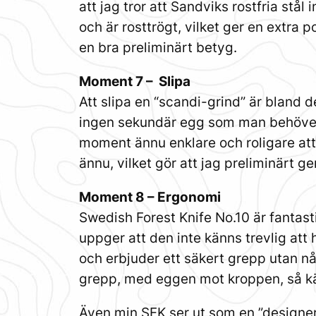
att jag tror att Sandviks rostfria stå
och är rosttrögt, vilket ger en extr
en bra preliminärt betyg.
Moment 7 – Slipa
Att slipa en “scandi-grind” är bland 
ingen sekundär egg som man behöver ta
moment ännu enklare och roligare att 
ännu, vilket gör att jag preliminärt 
Moment 8 – Ergonomi
Swedish Forest Knife No.10 är fantasti
uppger att den inte känns trevlig att
och erbjuder ett säkert grepp utan nå
grepp, med eggen mot kroppen, så kän
Även min SFK ser ut som en ”designerk