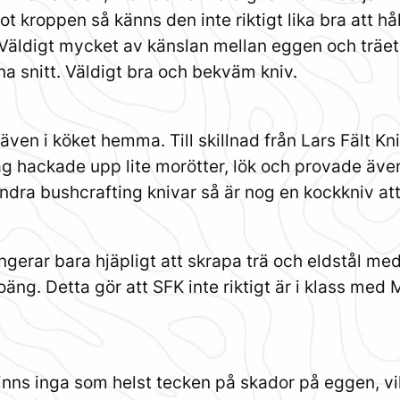
 kroppen så känns den inte riktigt lika bra att hå
. Väldigt mycket av känslan mellan eggen och träet 
na snitt. Väldigt bra och bekväm kniv.
även i köket hemma. Till skillnad från Lars Fält K
ag hackade upp lite morötter, lök och provade även
dra bushcrafting knivar så är nog en kockkniv att
gerar bara hjäpligt att skrapa trä och eldstål med
poäng. Detta gör att SFK inte riktigt är i klass m
.
 finns inga som helst tecken på skador på eggen, vi