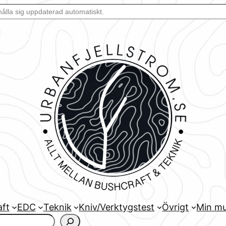
aft
EDC
Teknik
Kniv/Verktygstest
Övrigt
Min mu