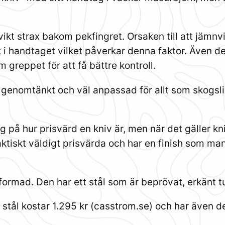
kt strax bakom pekfingret. Orsaken till att jämnvi
t i handtaget vilket påverkar denna faktor. Även d
m greppet för att få bättre kontroll.
 genomtänkt och väl anpassad för allt som skogsliv
etyg på hur prisvärd en kniv är, men när det gäller 
ktiskt väldigt prisvärda och har en finish som man
ormad. Den har ett stål som är beprövat, erkänt tuff
t stål kostar 1.295 kr (casstrom.se) och har även d