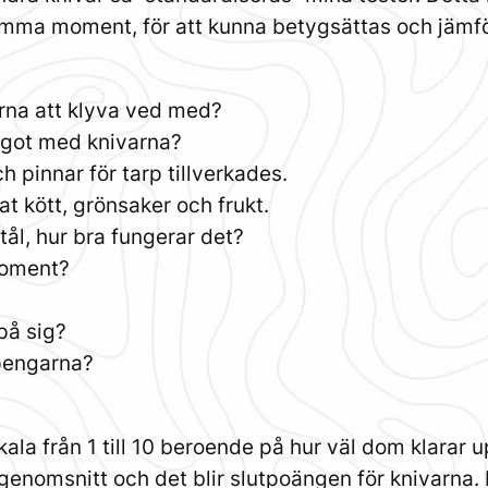
a moment, för att kunna betygsättas och jämför
arna att klyva ved med?
ågot med knivarna?
h pinnar för tarp tillverkades.
t kött, grönsaker och frukt.
tål, hur bra fungerar det?
moment?
på sig?
pengarna?
kala från 1 till 10 beroende på hur väl dom klarar 
 genomsnitt och det blir slutpoängen för knivarna. 