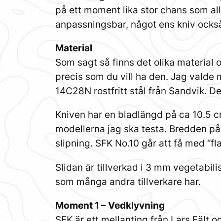
på ett moment lika stor chans som alla
anpassningsbar, något ens kniv ocks
Material
Som sagt så finns det olika material o
precis som du vill ha den. Jag valde 
14C28N rostfritt stål från Sandvik. Dett
Kniven har en bladlängd på ca 10.5 cm
modellerna jag ska testa. Bredden på
slipning. SFK No.10 går att få med “f
Slidan är tillverkad i 3 mm vegetabili
som många andra tillverkare har.
Moment 1 – Vedklyvning
SFK är ett mellanting från Lars Fält