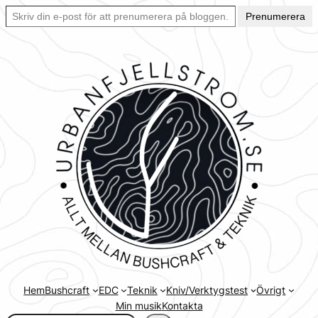
Skriv din e-post för att prenumerera på bloggen… Ett enkelt sätt att hålla sig uppdaterad automatiskt.
Hoppa
Prenumerera
till
innehåll
Hem
Bushcraft
EDC
Teknik
Kniv/Verktygstest
Övrigt
Min musik
Kontakta