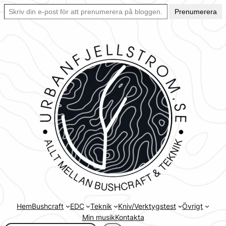
Skriv din e-post för att prenumerera på bloggen… Ett enkelt sätt att hålla sig uppdaterad automatiskt.
Hoppa
Prenumerera
till
innehåll
Hem
Bushcraft
EDC
Teknik
Kniv/Verktygstest
Övrigt
Min musik
Kontakta