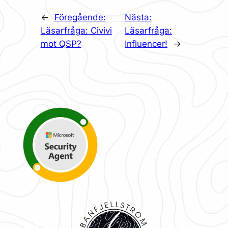
←
Föregående:
Nästa:
Läsarfråga: Civivi
Läsarfråga:
mot QSP?
Influencer!
→