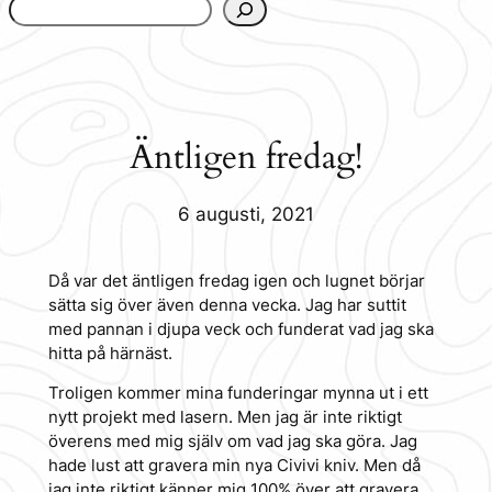
www.urbanfjellstrom.se/jamforelselistan/
Äntligen fredag!
6 augusti, 2021
Då var det äntligen fredag igen och lugnet börjar
sätta sig över även denna vecka. Jag har suttit
med pannan i djupa veck och funderat vad jag ska
hitta på härnäst.
Troligen kommer mina funderingar mynna ut i ett
nytt projekt med lasern. Men jag är inte riktigt
överens med mig själv om vad jag ska göra. Jag
hade lust att gravera min nya Civivi kniv. Men då
jag inte riktigt känner mig 100% över att gravera