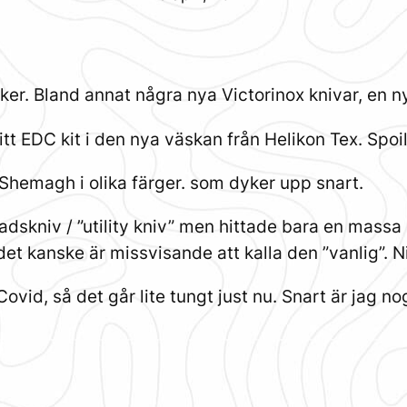
er. Bland annat några nya Victorinox knivar, en ny
tt EDC kit i den nya väskan från Helikon Tex. Spoile
Shemagh i olika färger. som dyker upp snart.
adskniv / ”utility kniv” men hittade bara en massa
det kanske är missvisande att kalla den ”vanlig”. Ni
ovid, så det går lite tungt just nu. Snart är jag n
?