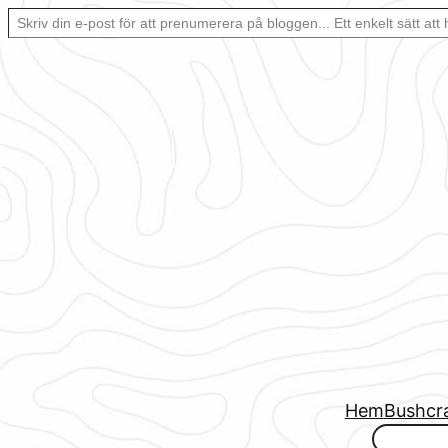
Skriv din e-post för att prenumerera på bloggen… Ett enkelt sätt att hålla sig uppdaterad automatiskt.
Hoppa
till
innehåll
Hem
Bushcr
www.urbanfjellstrom.se/jamforelselistan/