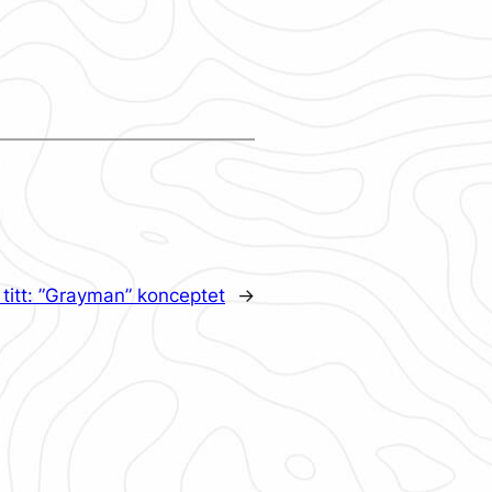
titt: ”Grayman” konceptet
→