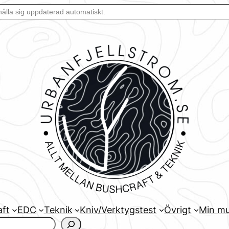
aft
EDC
Teknik
Kniv/Verktygstest
Övrigt
Min mu