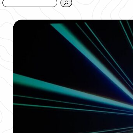
www.urbanfjellstrom.se/jamforelselistan/