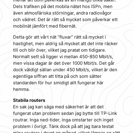
menar att dom påverkas av en mängd olika saker.
Dels trafiken på det mobila nätet hos ISPn, men
även atmosfäriska störningar, andra radiovågor
och vädret. Det är rätt så mycket som påverkar ett
mobilnät jämfört med fibernät.
Detta gör att vårt nät “fluxar” rätt så mycket i
hastighet, men aldrig så mycket att det inte räcker
till och blir över, vilket jag pratat om tidigare.
Normalt sett så ligger vi mellan 450-850 Mbit/s,
men vissa dagar är det över 1000 Mbit/s. Det går
dock väldigt sällan under 450 Mbit/s, vilket är den
egentliga siffran att titta på och som sätter
standarden för hur smidigt allt fungerar här
hemma.
Stabila routers
En sak jag kan säga med säkerhet är att det
fungerat utan problem sedan jag bytte till TP-Link
routrar. Inga ned-tider, inga omstarter och inget
problem i övrigt. Tänk dock på att jag bara testat
mina routers i drygt en månad, vilket lämnar en rätt