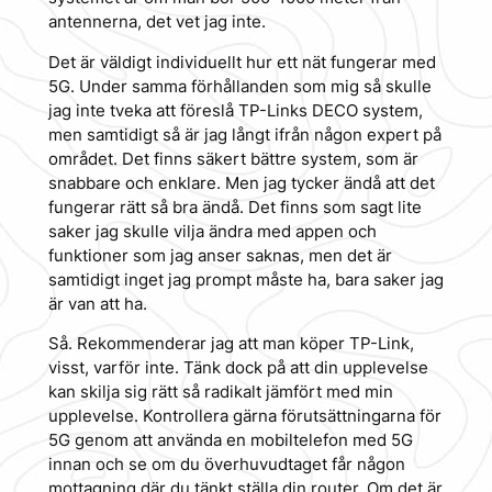
antennerna, det vet jag inte.
Det är väldigt individuellt hur ett nät fungerar med
5G. Under samma förhållanden som mig så skulle
jag inte tveka att föreslå TP-Links DECO system,
men samtidigt så är jag långt ifrån någon expert på
området. Det finns säkert bättre system, som är
snabbare och enklare. Men jag tycker ändå att det
fungerar rätt så bra ändå. Det finns som sagt lite
saker jag skulle vilja ändra med appen och
funktioner som jag anser saknas, men det är
samtidigt inget jag prompt måste ha, bara saker jag
är van att ha.
Så. Rekommenderar jag att man köper TP-Link,
visst, varför inte. Tänk dock på att din upplevelse
kan skilja sig rätt så radikalt jämfört med min
upplevelse. Kontrollera gärna förutsättningarna för
5G genom att använda en mobiltelefon med 5G
innan och se om du överhuvudtaget får någon
mottagning där du tänkt ställa din router. Om det är