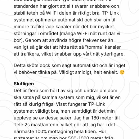
standarden har gjort att allt svarar snabbare och
stabiliteten på Wi-Fi delen är riktigt bra. TP-Link
systemet optimerar automatiskt och styr om till
mindre trafikerade kanaler när det blir mycket
störningar i området (många Wi-Fi nät runt där vi
bor). Genom att använda högre frekvenser än
vanligt så går det att hitta rätt så “tomma” kanaler
att trafikera, vilket snabbar upp vårt nät ytterligare.
Detta sköts dock som sagt automatiskt och är inget
vi behöver tänka på. Väldigt smidigt, helt enkelt.
Slutligen
Det är flera som hört av sig och undrar om dom
ska satsa på samma system som mig, vilket är en
rätt så klurig fråga. Visst fungerar TP-Link
systemet väldigt bra, men samtidigt är det min
upplevelse av dessa saker. Jag har 180 meter till
Tele 2s mast/antenn, vilket gör att jag har i det
närmaste 100% mottagning hela tiden. Hur
systemet är om man bor 500-1000 meter från