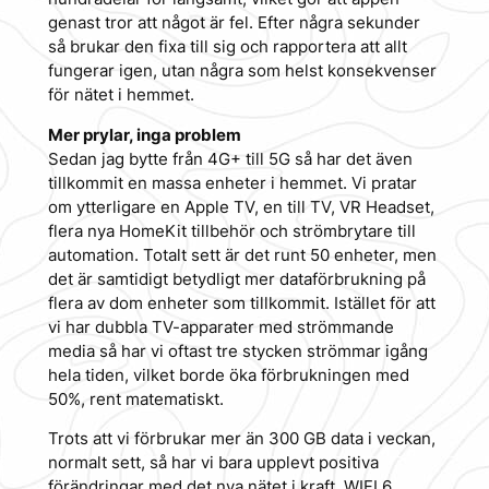
genast tror att något är fel. Efter några sekunder
så brukar den fixa till sig och rapportera att allt
fungerar igen, utan några som helst konsekvenser
för nätet i hemmet.
Mer prylar, inga problem
Sedan jag bytte från 4G+ till 5G så har det även
tillkommit en massa enheter i hemmet. Vi pratar
om ytterligare en Apple TV, en till TV, VR Headset,
flera nya HomeKit tillbehör och strömbrytare till
automation. Totalt sett är det runt 50 enheter, men
det är samtidigt betydligt mer dataförbrukning på
flera av dom enheter som tillkommit. Istället för att
vi har dubbla TV-apparater med strömmande
media så har vi oftast tre stycken strömmar igång
hela tiden, vilket borde öka förbrukningen med
50%, rent matematiskt.
Trots att vi förbrukar mer än 300 GB data i veckan,
normalt sett, så har vi bara upplevt positiva
förändringar med det nya nätet i kraft. WIFI 6