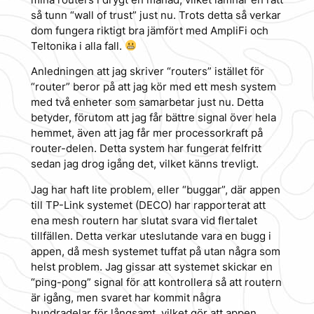
så tunn “wall of trust” just nu. Trots detta så verkar
dom fungera riktigt bra jämfört med AmpliFi och
Teltonika i alla fall.
Anledningen att jag skriver “routers” istället för
“router” beror på att jag kör med ett mesh system
med två enheter som samarbetar just nu. Detta
betyder, förutom att jag får bättre signal över hela
hemmet, även att jag får mer processorkraft på
router-delen. Detta system har fungerat felfritt
sedan jag drog igång det, vilket känns trevligt.
Jag har haft lite problem, eller “buggar”, där appen
till TP-Link systemet (DECO) har rapporterat att
ena mesh routern har slutat svara vid flertalet
tillfällen. Detta verkar uteslutande vara en bugg i
appen, då mesh systemet tuffat på utan några som
helst problem. Jag gissar att systemet skickar en
“ping-pong” signal för att kontrollera så att routern
är igång, men svaret har kommit några
hundradelar för långsamt, vilket gör att appen