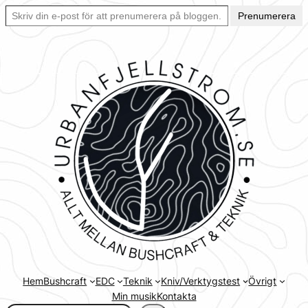
Skriv din e-post för att prenumerera på bloggen… Ett enkelt sätt att hålla sig uppdaterad automatiskt.
Hoppa
Prenumerera
till
innehåll
Hem
Bushcraft
EDC
Teknik
Kniv/Verktygstest
Övrigt
Min musik
Kontakta