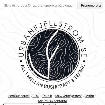
Skriv din e-post för att prenumerera på bloggen… Ett enkelt sätt att hålla sig uppdaterad automatiskt.
Hoppa
Prenumerera
till
innehåll
Hem
Bushcraft
EDC
Teknik
Kniv/Verktygstest
Övrigt
Min musik
Kontakta