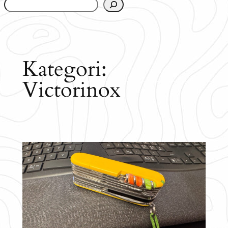
www.urbanfjellstrom.se/jamforelselistan/
Kategori:
Victorinox