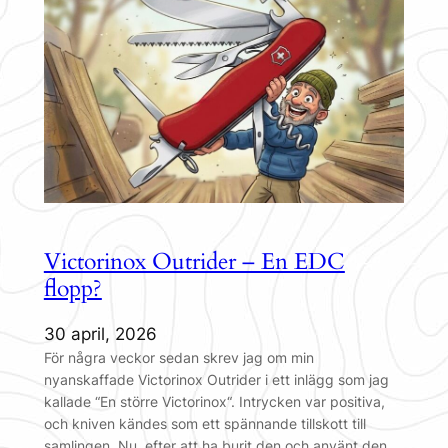
Victorinox Outrider – En EDC
flopp?
30 april, 2026
För några veckor sedan skrev jag om min
nyanskaffade Victorinox Outrider i ett inlägg som jag
kallade “En större Victorinox“. Intrycken var positiva,
och kniven kändes som ett spännande tillskott till
samlingen. Nu, efter att ha burit den och använt den