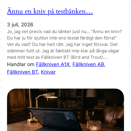
Ännu en kniv på testbänken…
3 juli, 2026
Jo, jag vet precis vad du tänker just nu… “Ännu en kniv?
Du har ju för sjutton inte ens testat färdigt den förra!”
Vet du vad? Du har helt rätt. Jag har inget försvar. Det
stämmer fullt ut. Jag är faktiskt inte klar på långa vägar
med mitt test av Fällkniven BT (Bird and Trout).…
Handlar om
Fällkniven A1X
, 
Fällkniven AB
, 
Fällkniven BT
, 
Knivar