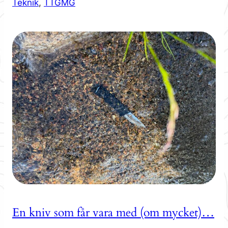
Teknik
, 
TTGMG
En kniv som får vara med (om mycket)…