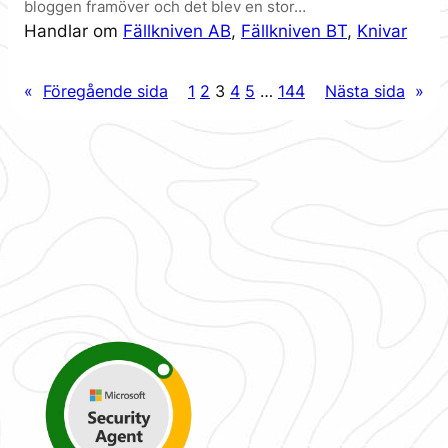
bloggen framöver och det blev en stor…
Handlar om
Fällkniven AB
, 
Fällkniven BT
, 
Knivar
«
Föregående sida
1
2
3
4
5
…
144
Nästa sida
»