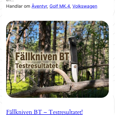
Handlar om
Äventyr
, 
Golf MK.4
, 
Volkswagen
Fällkniven BT – Testresultatet!