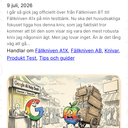
9 juli, 2026
I går så gick jag officiellt över från Fällkniven BT till
Fällkniven A1x på min testbänk. Nu ska det huvudsakliga
fokuset ligga hos denna kniv, som jag faktiskt tror
kommer att bli den som visar sig vara den mest robusta
kniv jag någonsin ägt. Men jag lovar inget. Än är det lång
väg att gå…
Handlar om
Fällkniven A1X
, 
Fällkniven AB
, 
Knivar
, 
Produkt Test
, 
Tips och guider