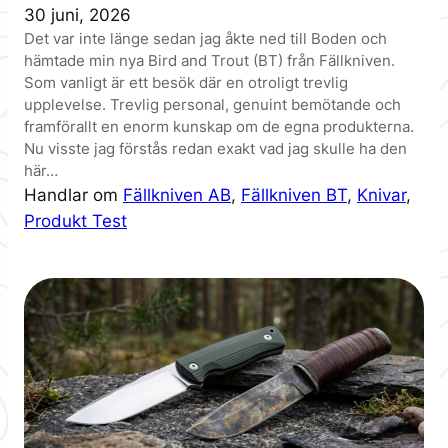
30 juni, 2026
Det var inte länge sedan jag åkte ned till Boden och
hämtade min nya Bird and Trout (BT) från Fällkniven.
Som vanligt är ett besök där en otroligt trevlig
upplevelse. Trevlig personal, genuint bemötande och
framförallt en enorm kunskap om de egna produkterna.
Nu visste jag förstås redan exakt vad jag skulle ha den
här…
Handlar om
Fällkniven AB
, 
Fällkniven BT
, 
Knivar
, 
Produkt Test