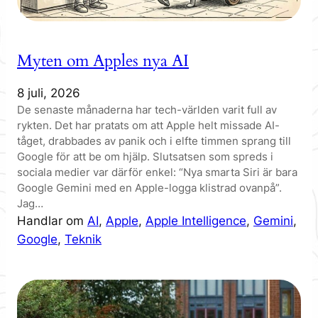
Myten om Apples nya AI
8 juli, 2026
De senaste månaderna har tech-världen varit full av
rykten. Det har pratats om att Apple helt missade AI-
tåget, drabbades av panik och i elfte timmen sprang till
Google för att be om hjälp. Slutsatsen som spreds i
sociala medier var därför enkel: “Nya smarta Siri är bara
Google Gemini med en Apple-logga klistrad ovanpå”.
Jag…
Handlar om
AI
, 
Apple
, 
Apple Intelligence
, 
Gemini
, 
Google
, 
Teknik