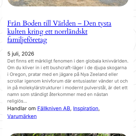
Från Boden till Världen – Den tysta
kulten kring ett norrländskt
familjeföretag
5 juli, 2026
Det finns ett märkligt fenomen i den globala knivvärlden.
Om du kliver in i ett bushcraft-läger i de djupa skogarna
i Oregon, pratar med en jägare på Nya Zeeland eller
scrollar igenom knivforum där entusiaster vänder ut och
in på molekylärstrukturer i modernt pulverstål, är det ett
namn som ständigt återkommer med en nästan
religiös…
Handlar om
Fällkniven AB
, 
Inspiration
, 
Varumärken