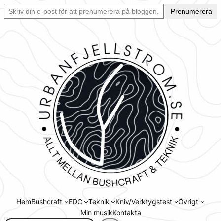
Skriv din e-post för att prenumerera på bloggen… Ett enkelt sätt att hålla sig uppdaterad automatiskt.
Hoppa
Prenumerera
till
innehåll
Hem
Bushcraft
EDC
Teknik
Kniv/Verktygstest
Övrigt
Min musik
Kontakta