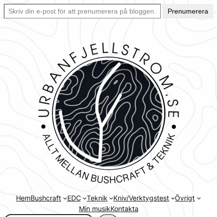
Skriv din e-post för att prenumerera på bloggen… Ett enkelt sätt att hålla sig uppdaterad automatiskt.
Hoppa
Prenumerera
till
innehåll
Hem
Bushcraft
EDC
Teknik
Kniv/Verktygstest
Övrigt
Min musik
Kontakta