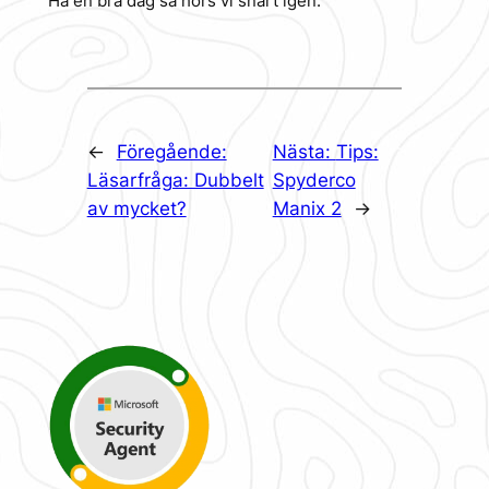
Ha en bra dag så hörs vi snart igen.
←
Föregående:
Nästa:
Tips:
Läsarfråga: Dubbelt
Spyderco
av mycket?
Manix 2
→