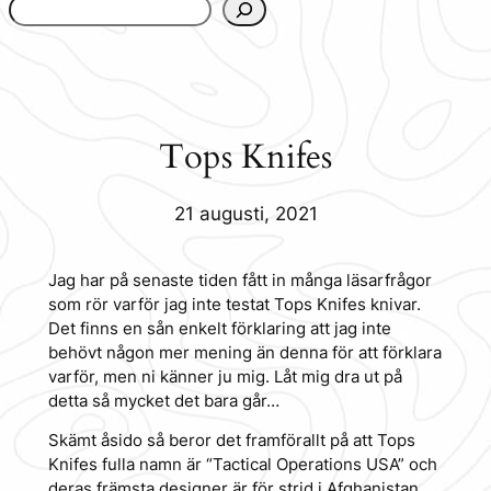
www.urbanfjellstrom.se/jamforelselistan/
Tops Knifes
21 augusti, 2021
Jag har på senaste tiden fått in många läsarfrågor
som rör varför jag inte testat Tops Knifes knivar.
Det finns en sån enkelt förklaring att jag inte
behövt någon mer mening än denna för att förklara
varför, men ni känner ju mig. Låt mig dra ut på
detta så mycket det bara går…
Skämt åsido så beror det framförallt på att Tops
Knifes fulla namn är “Tactical Operations USA” och
deras främsta designer är för strid i Afghanistan