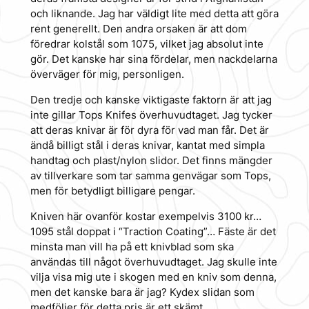
och liknande. Jag har väldigt lite med detta att göra
rent generellt. Den andra orsaken är att dom
föredrar kolstål som 1075, vilket jag absolut inte
gör. Det kanske har sina fördelar, men nackdelarna
överväger för mig, personligen.
Den tredje och kanske viktigaste faktorn är att jag
inte gillar Tops Knifes överhuvudtaget. Jag tycker
att deras knivar är för dyra för vad man får. Det är
ändå billigt stål i deras knivar, kantat med simpla
handtag och plast/nylon slidor. Det finns mängder
av tillverkare som tar samma genvägar som Tops,
men för betydligt billigare pengar.
Kniven här ovanför kostar exempelvis 3100 kr…
1095 stål doppat i “Traction Coating”… Fäste är det
minsta man vill ha på ett knivblad som ska
användas till något överhuvudtaget. Jag skulle inte
vilja visa mig ute i skogen med en kniv som denna,
men det kanske bara är jag? Kydex slidan som
medföljer för detta pris är ett skämt.