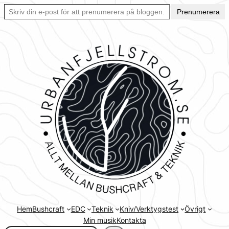
Skriv din e-post för att prenumerera på bloggen… Ett enkelt sätt att hålla sig uppdaterad automatiskt.
Hoppa
Prenumerera
till
innehåll
Hem
Bushcraft
EDC
Teknik
Kniv/Verktygstest
Övrigt
Min musik
Kontakta