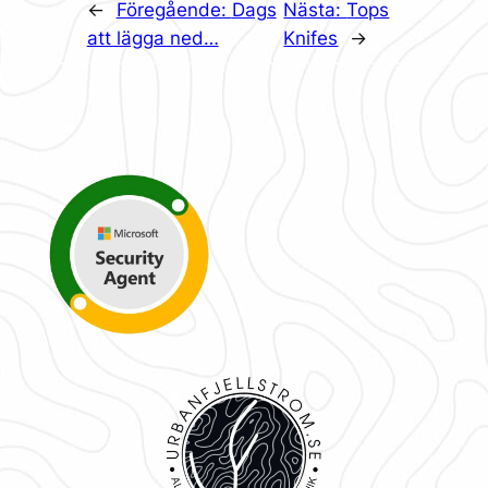
←
Föregående:
Dags
Nästa:
Tops
att lägga ned…
Knifes
→