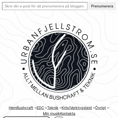
Skriv din e-post för att prenumerera på bloggen… Ett enkelt sätt att hålla sig uppdaterad automatiskt.
Hoppa
Prenumerera
till
innehåll
Hem
Bushcraft
EDC
Teknik
Kniv/Verktygstest
Övrigt
Min musik
Kontakta