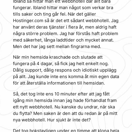
Ibland så hittar man ett webbhotell där allt bara
fungerar. Ibland hittar man något som verkar bra
tills saker och ting går fel. När det gäller
Hostinger.com så är det ett sådant webbhotell. Jag
har använt deras tjänster i flera år, men aldrig haft
några större problem. Jag har förstås haft problem
med säkerhet, långa laddtider och mycket annat.
Men det har jag sett mellan fingrarna med.
När min hemsida kraschade och slutade att
fungera på 4 dagar, så fick jag helt enkelt nog.
Dålig support, dålig respons och idiotiskt upplägg
på allt. Jag kunde inte ens komma åt min egen data
för att återställa informationen till hemsidan.
Så, det tog inte ens 10 minuter efter att jag fått
igång min hemsida innan jag hade förhandlat fram
ett nytt webbhotell. Nu kanske du undrar, när ska
du flytta? Men saken är den att du redan är på mitt
nya webbhotell. Hur sjukt är inte det?
Det tog bokstavligen under en timme att klona hela