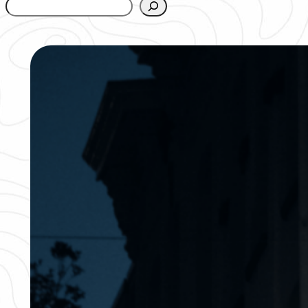
www.urbanfjellstrom.se/jamforelselistan/