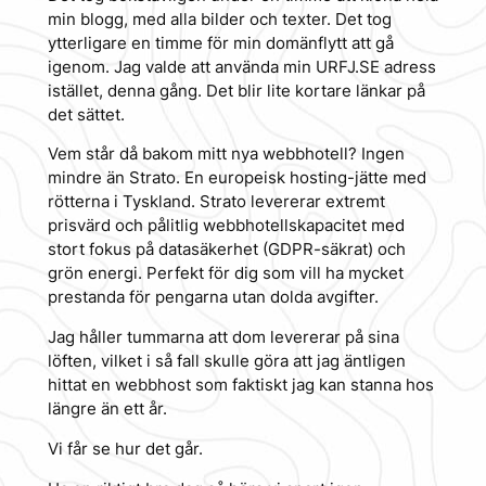
min blogg, med alla bilder och texter. Det tog
ytterligare en timme för min domänflytt att gå
igenom. Jag valde att använda min URFJ.SE adress
istället, denna gång. Det blir lite kortare länkar på
det sättet.
Vem står då bakom mitt nya webbhotell? Ingen
mindre än Strato. En europeisk hosting-jätte med
rötterna i Tyskland. Strato levererar extremt
prisvärd och pålitlig webbhotellskapacitet med
stort fokus på datasäkerhet (GDPR-säkrat) och
grön energi. Perfekt för dig som vill ha mycket
prestanda för pengarna utan dolda avgifter.
Jag håller tummarna att dom levererar på sina
löften, vilket i så fall skulle göra att jag äntligen
hittat en webbhost som faktiskt jag kan stanna hos
längre än ett år.
Vi får se hur det går.