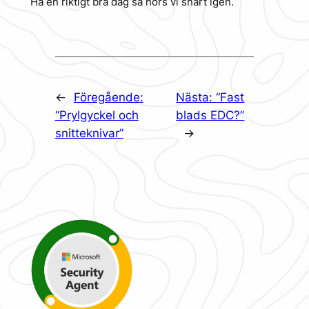
Ha en riktigt bra dag så hörs vi snart igen.
←
Föregående:
Nästa:
“Fast
“Prylgyckel och
blads EDC?”
snitteknivar”
→