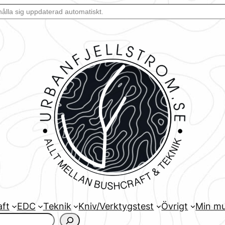
aft
EDC
Teknik
Kniv/Verktygstest
Övrigt
Min mu