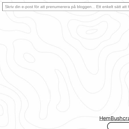
Skriv din e-post för att prenumerera på bloggen… Ett enkelt sätt att hålla sig uppdaterad automatiskt.
Hoppa
till
innehåll
Hem
Bushcr
www.urbanfjellstrom.se/jamforelselistan/