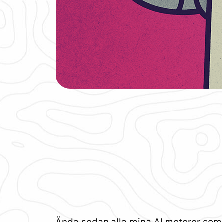
Ända sedan alla mina AI motorer som j