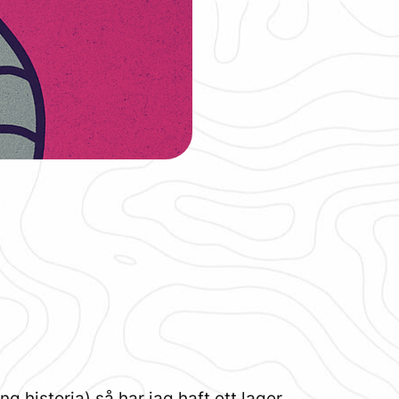
 historia) så har jag haft ett lager