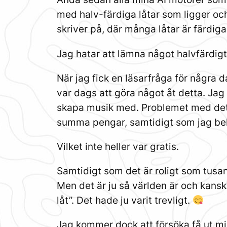
med halv-färdiga låtar som ligger oc
skriver på, där många låtar är färdiga
Jag hatar att lämna något halvfärdigt, 
När jag fick en läsarfråga för några d
var dags att göra något åt detta. Jag h
skapa musik med. Problemet med detta
summa pengar, samtidigt som jag behöv
Vilket inte heller var gratis.
Samtidigt som det är roligt som tusan
Men det är ju så världen är och kansk
låt”. Det hade ju varit trevligt.
Jag kommer dock att försöka få ut m