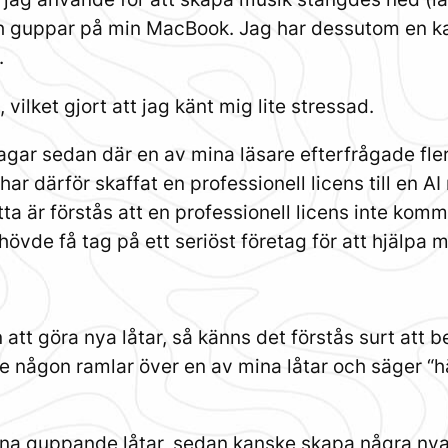
h guppar på min MacBook. Jag har dessutom en kat
.
vilket gjort att jag känt mig lite stressad.
agar sedan där en av mina läsare efterfrågade fler
ar därför skaffat en professionell licens till en AI
 är förstås att en professionell licens inte komm
de få tag på ett seriöst företag för att hjälpa m
 att göra nya låtar, så känns det förstås surt att 
e någon ramlar över en av mina låtar och säger “hä
ina guppande låtar, sedan kanske skapa några nya