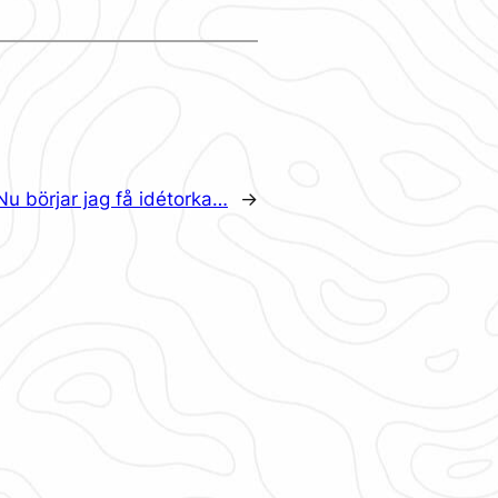
Nu börjar jag få idétorka…
→