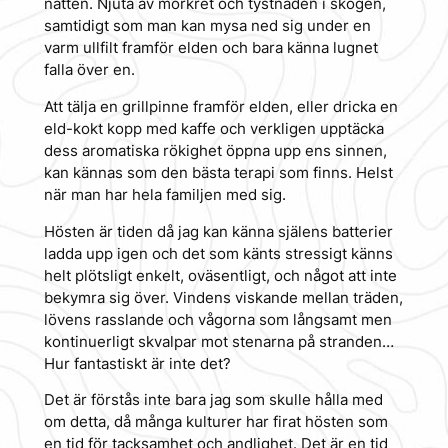
natten. Njuta av mörkret och tystnaden i skogen,
samtidigt som man kan mysa ned sig under en
varm ullfilt framför elden och bara känna lugnet
falla över en.
Att tälja en grillpinne framför elden, eller dricka en
eld-kokt kopp med kaffe och verkligen upptäcka
dess aromatiska rökighet öppna upp ens sinnen,
kan kännas som den bästa terapi som finns. Helst
när man har hela familjen med sig.
Hösten är tiden då jag kan känna själens batterier
ladda upp igen och det som känts stressigt känns
helt plötsligt enkelt, oväsentligt, och något att inte
bekymra sig över. Vindens viskande mellan träden,
lövens rasslande och vågorna som långsamt men
kontinuerligt skvalpar mot stenarna på stranden…
Hur fantastiskt är inte det?
Det är förstås inte bara jag som skulle hålla med
om detta, då många kulturer har firat hösten som
en tid för tacksamhet och andlighet. Det är en tid