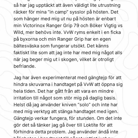
så har jag upptäckt att även väldigt lite utrustning
räcker för mina “in camp” sysslor på hösten. Det
som hänger med mig ut nu på hösten är enbart
min Victorinox Ranger Grip 79 och Böker Vigtig vs
Wild, mer behövs inte. VvW ryms enkelt i en ficka
på byxorna och min Ranger Grip har en egen
bältesväska som fungerar utsökt. Det känns
faktiskt lite som att jag inte har med mig något alls
när jag beger mig ut i skogen, vilket är otroligt
befriande.
Jag har även experimenterat med gängtejp för att
hindra skruvarna i handtaget på VvW att öppna sig
hela tiden. Det har gått från att vara en mindre
irritation till något som stör mig på daglig basis.
Helst då jag använder kniven “solo” och inte har
med mig verktyg att stänga handtaget med igen.
Gängtejp verkar fungera, för stunden. Om det inte
gör det så tänker jag gå över till Loktite för att
förhindra detta problem. Jag använder ändå inte