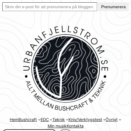
Skriv din e-post för att prenumerera på bloggen… Ett enkelt sätt att hålla sig uppdaterad automatiskt.
Hoppa
Prenumerera
till
innehåll
Hem
Bushcraft
EDC
Teknik
Kniv/Verktygstest
Övrigt
Min musik
Kontakta