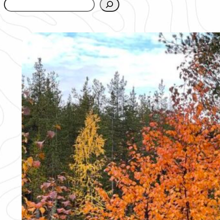
www.urbanfjellstrom.se/jamforelselistan/