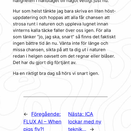
håligheten i handtaget till något vettigt just nu.
Hur som helst tänkte jag bara skriva en liten höst-
uppdatering och hoppas att alla får chansen att
strosa runt i naturen och uppleva lugnet innan
vinterns kalla täcke faller över oss igen. För alla
som tänker “jo, jag ska, snart” så finns det faktiskt
ingen bättre tid än nu. Vänta inte för länge och
missa chansen, sikta på att ta dig ut i naturen
redan i helgen oavsett om det regnar eller blåser.
Det har du gjort dig förtjänt av.
Ha en riktigt bra dag så hörs vi snart igen.
←
Föregående:
Nästa:
ICA
FLUX AI – When
lockar med ny
pigs fly?!
teknik…
→