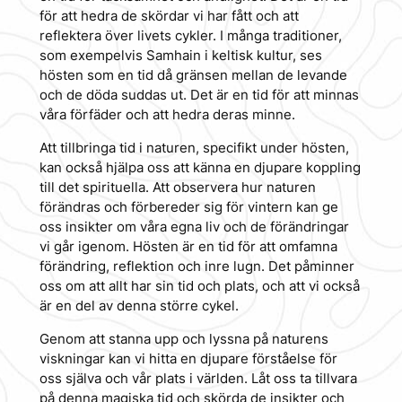
för att hedra de skördar vi har fått och att
reflektera över livets cykler. I många traditioner,
som exempelvis Samhain i keltisk kultur, ses
hösten som en tid då gränsen mellan de levande
och de döda suddas ut. Det är en tid för att minnas
våra förfäder och att hedra deras minne.
Att tillbringa tid i naturen, specifikt under hösten,
kan också hjälpa oss att känna en djupare koppling
till det spirituella. Att observera hur naturen
förändras och förbereder sig för vintern kan ge
oss insikter om våra egna liv och de förändringar
vi går igenom. Hösten är en tid för att omfamna
förändring, reflektion och inre lugn. Det påminner
oss om att allt har sin tid och plats, och att vi också
är en del av denna större cykel.
Genom att stanna upp och lyssna på naturens
viskningar kan vi hitta en djupare förståelse för
oss själva och vår plats i världen. Låt oss ta tillvara
på denna magiska tid och skörda de insikter och