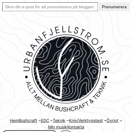
Skriv din e-post för att prenumerera på bloggen… Ett enkelt sätt att hålla sig uppdaterad automatiskt.
Hoppa
Prenumerera
till
innehåll
Hem
Bushcraft
EDC
Teknik
Kniv/Verktygstest
Övrigt
Min musik
Kontakta