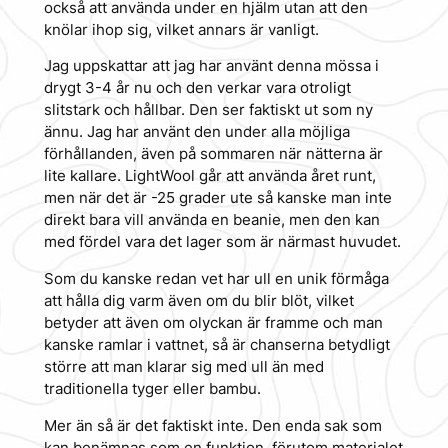
också att använda under en hjälm utan att den
knölar ihop sig, vilket annars är vanligt.
Jag uppskattar att jag har använt denna mössa i
drygt 3-4 år nu och den verkar vara otroligt
slitstark och hållbar. Den ser faktiskt ut som ny
ännu. Jag har använt den under alla möjliga
förhållanden, även på sommaren när nätterna är
lite kallare. LightWool går att använda året runt,
men när det är -25 grader ute så kanske man inte
direkt bara vill använda en beanie, men den kan
med fördel vara det lager som är närmast huvudet.
Som du kanske redan vet har ull en unik förmåga
att hålla dig varm även om du blir blöt, vilket
betyder att även om olyckan är framme och man
kanske ramlar i vattnet, så är chanserna betydligt
större att man klarar sig med ull än med
traditionella tyger eller bambu.
Mer än så är det faktiskt inte. Den enda sak som
kan benämnas som en funktion, förutom materialet