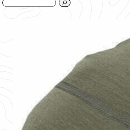
www.urbanfjellstrom.se/jamforelselistan/