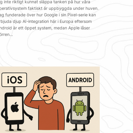
ag inte riktigt kunnat släppa tanken på hur våra
perativsystem faktiskt är uppbyggda under huven.
ag funderade över hur Google i sin Pixel-serie kan
rbjuda djup AI-integration här i Europa eftersom
ndroid är ett öppet system, medan Apple låser
örren…