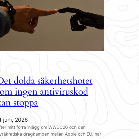
Det dolda säkerhetshotet
som ingen antiviruskod
kan stoppa
1 juni, 2026
fter mitt förra inlägg om WWDC26 och den
yråkratiska dragkampen mellan Apple och EU, har