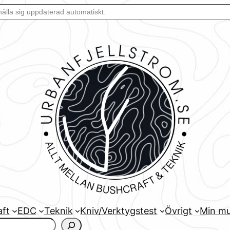
aft
EDC
Teknik
Kniv/Verktygstest
Övrigt
Min mu