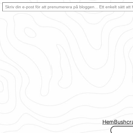
Skriv din e-post för att prenumerera på bloggen… Ett enkelt sätt att hålla sig uppdaterad automatiskt.
Hoppa
till
innehåll
Hem
Bushcr
www.urbanfjellstrom.se/jamforelselistan/