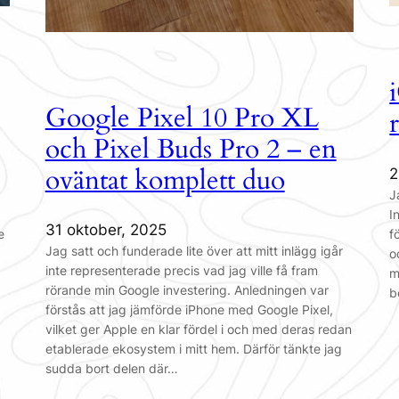
Google Pixel 10 Pro XL
och Pixel Buds Pro 2 – en
oväntat komplett duo
2
J
I
31 oktober, 2025
e
f
Jag satt och funderade lite över att mitt inlägg igår
o
inte representerade precis vad jag ville få fram
m
rörande min Google investering. Anledningen var
b
förstås att jag jämförde iPhone med Google Pixel,
vilket ger Apple en klar fördel i och med deras redan
etablerade ekosystem i mitt hem. Därför tänkte jag
sudda bort delen där…