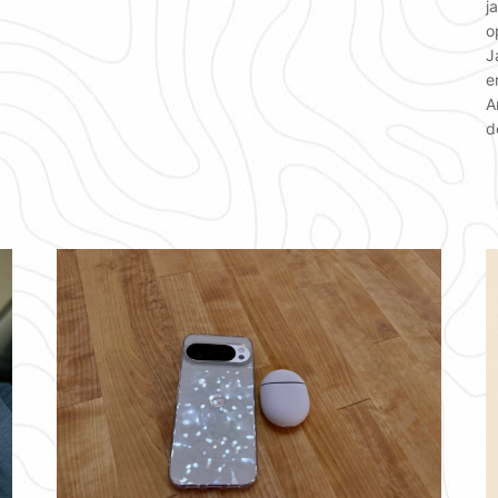
j
o
J
e
A
d