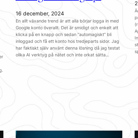
2
Ä
16 december, 2024
p
En allt växande trend är att alla börjar logga in med
(
Google konto överallt. Det är smidigt och enkelt att
A
klicka på en knapp och sedan “automagiskt” bli
I
inloggad och få ett konto hos tredjeparts sidor. Jag
s
har faktiskt själv använt denna lösning då jag testat
s
olika AI verktyg på nätet och inte orkat sätta…
er
g.