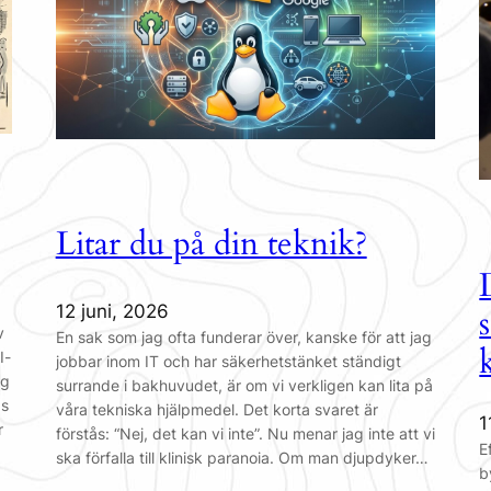
Litar du på din teknik?
12 juni, 2026
v
En sak som jag ofta funderar över, kanske för att jag
I-
jobbar inom IT och har säkerhetstänket ständigt
ng
surrande i bakhuvudet, är om vi verkligen kan lita på
ds
våra tekniska hjälpmedel. Det korta svaret är
1
r
förstås: “Nej, det kan vi inte”. Nu menar jag inte att vi
E
ska förfalla till klinisk paranoia. Om man djupdyker…
b