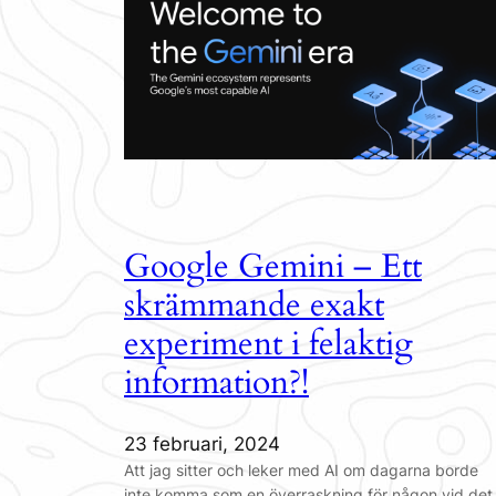
Google Gemini – Ett
skrämmande exakt
experiment i felaktig
information?!
23 februari, 2024
Att jag sitter och leker med AI om dagarna borde
inte komma som en överraskning för någon vid det