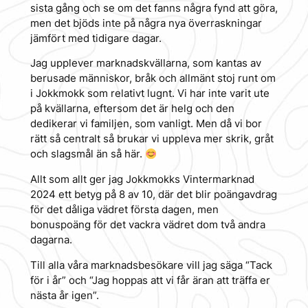
sista gång och se om det fanns några fynd att göra,
men det bjöds inte på några nya överraskningar
jämfört med tidigare dagar.
Jag upplever marknadskvällarna, som kantas av
berusade människor, bråk och allmänt stoj runt om
i Jokkmokk som relativt lugnt. Vi har inte varit ute
på kvällarna, eftersom det är helg och den
dedikerar vi familjen, som vanligt. Men då vi bor
rätt så centralt så brukar vi uppleva mer skrik, gråt
och slagsmål än så här.
Allt som allt ger jag Jokkmokks Vintermarknad
2024 ett betyg på 8 av 10, där det blir poängavdrag
för det dåliga vädret första dagen, men
bonuspoäng för det vackra vädret dom två andra
dagarna.
Till alla våra marknadsbesökare vill jag säga “Tack
för i år” och “Jag hoppas att vi får äran att träffa er
nästa år igen”.