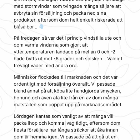
med stormvindar som tvingade många säljare att
avbryta sin försäljning och packa ned sina
produkter, eftersom dom helt enkelt riskerade att
blåsa bort.
På fredagen så var det i princip vindstilla ute och
dom varma vindarna som gjort att
yttertemperaturen landade på mellan 0 och -2
hade bytts ut mot -6 grader och solsken… Väldigt
trevligt väder med andra ord.
Människor flockades till marknaden och det var
ordentligt med försäljning överallt. Vi passade
bland annat på att köpa lite handgjorda smycken,
honung och även äta lite från en av dom många
matställen som poppat upp på marknadsområdet.
Lördagen kantas som vanligt av att många vill
packa ihop och komma iväg tidigt, eftersom dom
flesta försäljare har långa sträckor att åka innan
dom är hemma igen. Vi passade på att gå ut en