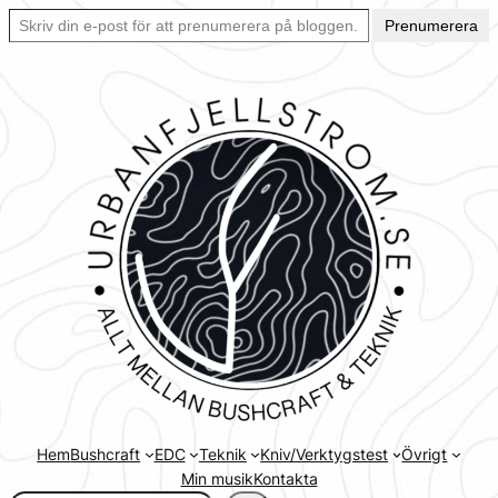
Skriv din e-post för att prenumerera på bloggen… Ett enkelt sätt att hålla sig uppdaterad automatiskt.
Hoppa
Prenumerera
till
innehåll
Hem
Bushcraft
EDC
Teknik
Kniv/Verktygstest
Övrigt
Min musik
Kontakta