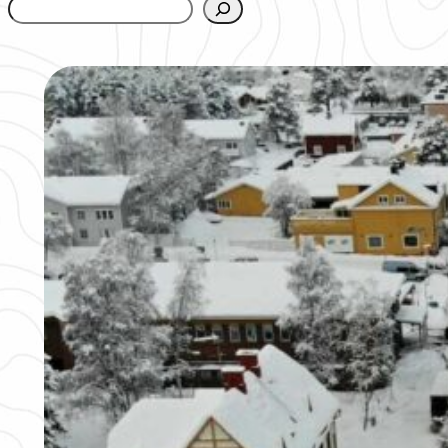
www.urbanfjellstrom.se/jamforelselistan/