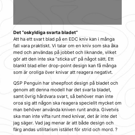
Det “oskyldiga svarta bladet”
Att ha ett svart blad på en EDC kniv kan i många
fall vara praktiskt. Vi talar om en kniv som ska åka
med och användas på jobbet och liknande, vilket
gör att den inte ska “sticka ut” på något sätt. Ett
blankt blad eller drop-point design kan få många
som är oroliga över knivar att reagera negativt.
QSP Penguin har sheepfoot design på bladet och
genom att denna modell har det svarta bladet,
samt övrig hårdvara svart, så behöver man inte
oroa sig att någon ska reagera speciellt mycket om
man behöver använda kniven runt andra. Givetvis
ska man inte vifta runt med knivar, det är inte det
jag säger. Vad jag menar är att både design och
färg andas utilitarism istället för strid och mord. ?