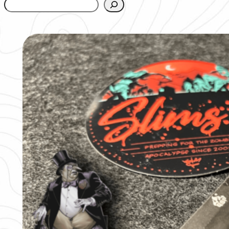
www.urbanfjellstrom.se/jamforelselistan/