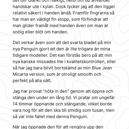
det blir blankt och halkigt, helst om du använder
handskar ute i kylan. Dock tycker jag att den ligger
relativt säkert i handen ändå. Framför fingrarna så
har man en väldigt fin stopp, som förhindrar att
man glider framåt med handen även om man är
snöig eller blöt om handen.
Det verkar även som att det svarta bladet på min
nya Penguin gjort att den är lite trögare än mina
tidigare modeller. Det kan förstås bero på att min
nya kanske missades lite i kvalitetskontrollen, eller
så har jag bara blivit bortskämd av min Blue Jean
Micarta version, som är otroligt smooth och
perfekt på alla sätt.
Jag har provat “nöta in den” genom att öppna och
stänga den under en lång tid. Vi pratar om ungefär
14 timmar öppnande och stängande, vilket borde
vara nog för att den ska bli smidig som tusan, men
så var inte fallet med denna Penguin.
När jag öppnade den för att rengöra upp den