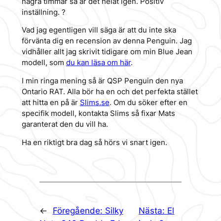
några timmar så är det helat igen. Positiv
inställning. ?
Vad jag egentligen vill säga är att du inte ska
förvänta dig en recension av denna Penguin. Jag
vidhåller allt jag skrivit tidigare om min Blue Jean
modell, som
du kan läsa om här
.
I min ringa mening så är QSP Penguin den nya
Ontario RAT. Alla bör ha en och det perfekta stället
att hitta en på är
Slims.se
. Om du söker efter en
specifik modell, kontakta Slims så fixar Mats
garanterat den du vill ha.
Ha en riktigt bra dag så hörs vi snart igen.
←
Föregående:
Silky
Nästa:
El