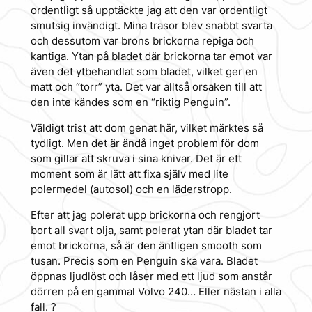
ordentligt så upptäckte jag att den var ordentligt
smutsig invändigt. Mina trasor blev snabbt svarta
och dessutom var brons brickorna repiga och
kantiga. Ytan på bladet där brickorna tar emot var
även det ytbehandlat som bladet, vilket ger en
matt och “torr” yta. Det var alltså orsaken till att
den inte kändes som en “riktig Penguin”.
Väldigt trist att dom genat här, vilket märktes så
tydligt. Men det är ändå inget problem för dom
som gillar att skruva i sina knivar. Det är ett
moment som är lätt att fixa själv med lite
polermedel (autosol) och en läderstropp.
Efter att jag polerat upp brickorna och rengjort
bort all svart olja, samt polerat ytan där bladet tar
emot brickorna, så är den äntligen smooth som
tusan. Precis som en Penguin ska vara. Bladet
öppnas ljudlöst och låser med ett ljud som anstår
dörren på en gammal Volvo 240… Eller nästan i alla
fall. ?