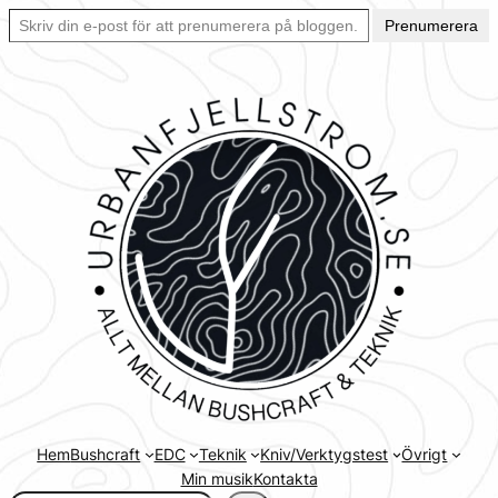
Skriv din e-post för att prenumerera på bloggen… Ett enkelt sätt att hålla sig uppdaterad automatiskt.
Hoppa
Prenumerera
till
innehåll
Hem
Bushcraft
EDC
Teknik
Kniv/Verktygstest
Övrigt
Min musik
Kontakta