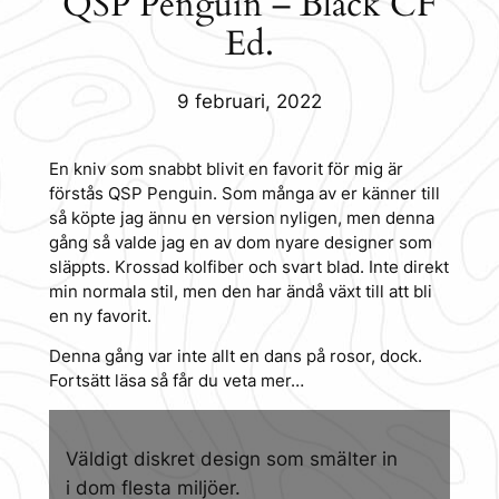
QSP Penguin – Black CF
Ed.
9 februari, 2022
En kniv som snabbt blivit en favorit för mig är
förstås QSP Penguin. Som många av er känner till
så köpte jag ännu en version nyligen, men denna
gång så valde jag en av dom nyare designer som
släppts. Krossad kolfiber och svart blad. Inte direkt
min normala stil, men den har ändå växt till att bli
en ny favorit.
Denna gång var inte allt en dans på rosor, dock.
Fortsätt läsa så får du veta mer…
Väldigt diskret design som smälter in
i dom flesta miljöer.