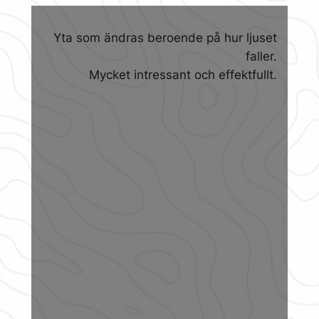
Yta som ändras beroende på hur ljuset
faller.
Mycket intressant och effektfullt.