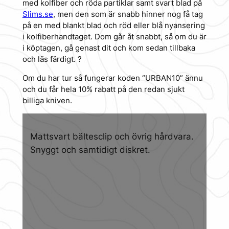
med kolfiber och röda partiklar samt svart blad på
Slims.se
, men den som är snabb hinner nog få tag
på en med blankt blad och röd eller blå nyansering
i kolfiberhandtaget. Dom går åt snabbt, så om du är
i köptagen, gå genast dit och kom sedan tillbaka
och läs färdigt. ?
Om du har tur så fungerar koden “URBAN10” ännu
och du får hela 10% rabatt på den redan sjukt
billiga kniven.
Mattsvart bältesclip och övrig hårdvara.
Snyggt och samtidigt diskret.