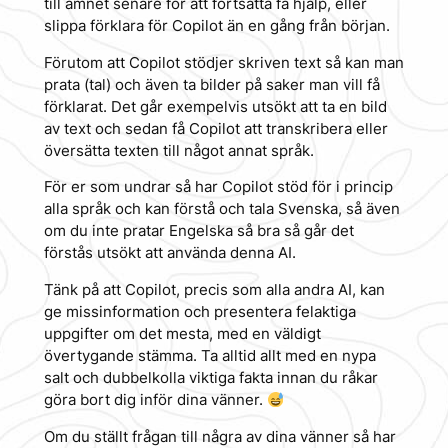
till ämnet senare för att fortsätta få hjälp, eller
slippa förklara för Copilot än en gång från början.
Förutom att Copilot stödjer skriven text så kan man
prata (tal) och även ta bilder på saker man vill få
förklarat. Det går exempelvis utsökt att ta en bild
av text och sedan få Copilot att transkribera eller
översätta texten till något annat språk.
För er som undrar så har Copilot stöd för i princip
alla språk och kan förstå och tala Svenska, så även
om du inte pratar Engelska så bra så går det
förstås utsökt att använda denna AI.
Tänk på att Copilot, precis som alla andra AI, kan
ge missinformation och presentera felaktiga
uppgifter om det mesta, med en väldigt
övertygande stämma. Ta alltid allt med en nypa
salt och dubbelkolla viktiga fakta innan du råkar
göra bort dig inför dina vänner.
Om du ställt frågan till några av dina vänner så har