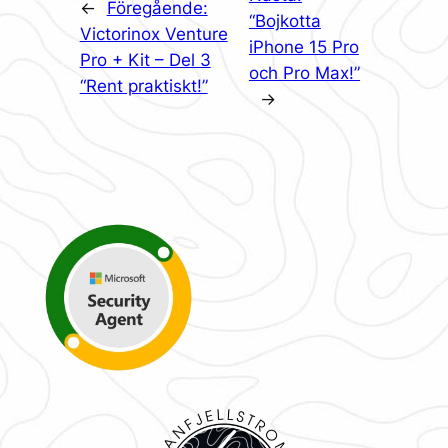
←
Föregående:
“Bojkotta
Victorinox Venture
iPhone 15 Pro
Pro + Kit – Del 3
och Pro Max!”
“Rent praktiskt!”
→