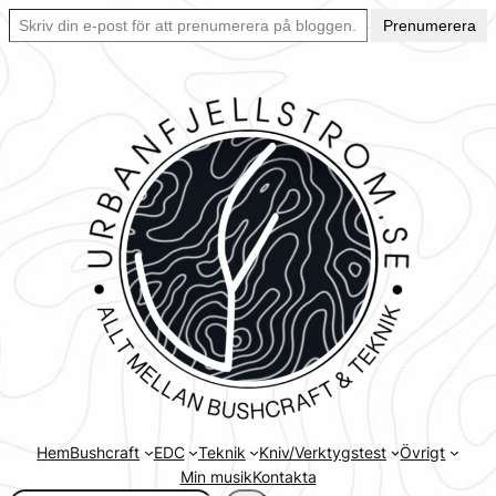
Skriv din e-post för att prenumerera på bloggen… Ett enkelt sätt att hålla sig uppdaterad automatiskt.
Hoppa
Prenumerera
till
innehåll
Hem
Bushcraft
EDC
Teknik
Kniv/Verktygstest
Övrigt
Min musik
Kontakta